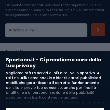
*su prodotti non scontati del valore totale superiore a 100 Euro,
Abbigliamento ciclistico
le promozioni non sono cumulabili tra loro, trovi più informazioni
nel
Regolamento del Servizio Newsletter.
Indirizzo e-mail
Acquisti
Sportano.it - Ci prendiamo cura della
Servizio clienti
tua privacy
Vogliamo offrire servizi al più alto livello sportivo. A
Regolamento
tal fine utilizziamo cookie e identificatori pubblicitari
mobili, che garantiscono il corretto funzionamento
Chi siamo
del sito e, previo tuo consenso, anche per finalità
analitiche e di personalizzazione della pubblicità,
ossia per mostrarti contenuti e annunci
personalizzati in base ai tuoi interessi e per misurarne
Spedizione a:
IT
l’efficacia. I cookie e gli identificatori pubblicitari