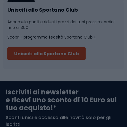
Caschi da ciclismo
Nuoto
Unisciti allo Sportano Club
Accumula punti e riduci i prezzi dei tuoi prossimi ordini
Skitouring
Pattinaggio
fino al 30%
Scopri il programma fedeltà Sportano Club >
Sci
Pesca
Unisciti allo Sportano Club
Campeggio
Accessori per biciclette
Abbigliamento da escursionismo
Componenti per biciclette
Iscriviti ai newsletter
e ricevi uno sconto di 10 Euro sul
Arrampicata
tuo acquisto!*
Sconti unici e accesso alle novità solo per gli
Medicina dello sport
iscritti