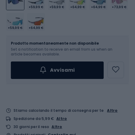
+59,99 €
+59,99 €
+64,99 €
+64,99 €
+73,99 €
+59,99 €
+64,99 €
Dimensione
OS
Prodotto momentaneamente non disponibile
Set a notification to receive an email from us when an
article becomes available.
Avvisami
Stiamo calcolando il tempo di consegna per te
Altro
Spedizione da 5,99 €
Altro
30 giorni per il reso
Altro
Prodotti originali
Controlla qui