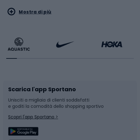
Sport acquatici
Sport di arti marziali
Mostra di più
Calzature da escursionismo
Palestra e fitness
Bikepacking
Sport con le racchette
Corsa orientamento
Scarpe da ciclismo
Scarica l'app Sportano
Bushcraft
Slitte e slittini
Unisciti a migliaia di clienti soddisfatti
e goditi la comodità dello shopping sportivo
Corsa
Snowboard
Scopri l'app Sportano >
Sport di squadra
Camminata nordica