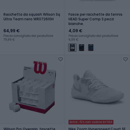
Racchetta da squash Wilson Sq
Fasce per racchette da tennis
Ultra Team nero WR072610H
HEAD Super Comp 3 pezzi
bianche.
64,99 €
4,09 €
Prezzo consigliato dal produttore:
Prezzo consigliato dal produttore:
79,99 €
6,99 €
Extra -5% con codice EXTRA
Wilson Pro Overgrip, fascette
Nike Zoom Hyperspeed Court SE