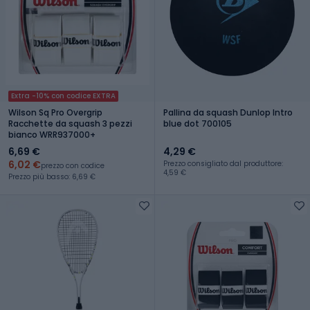
Extra -10% con codice EXTRA
Wilson Sq Pro Overgrip
Pallina da squash Dunlop Intro
Racchette da squash 3 pezzi
blue dot 700105
bianco WRR937000+
6,69 €
4,29 €
6,02 €
Prezzo consigliato dal produttore:
prezzo con codice
4,59 €
Prezzo più basso: 6,69 €