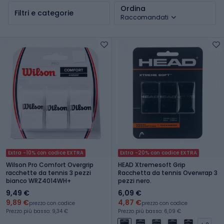
Ordina
Filtri e categorie
Raccomandati
Extra -10% con codice EXTRA
Extra -20% con codice EXTRA
Wilson Pro Comfort Overgrip
HEAD Xtremesoft Grip
racchette da tennis 3 pezzi
Racchetta da tennis Overwrap 3
bianco WRZ4014WH+
pezzi nero.
9,49 €
6,09 €
9,89 €
4,87 €
prezzo con codice
prezzo con codice
Prezzo più basso: 9,34 €
Prezzo più basso: 6,09 €