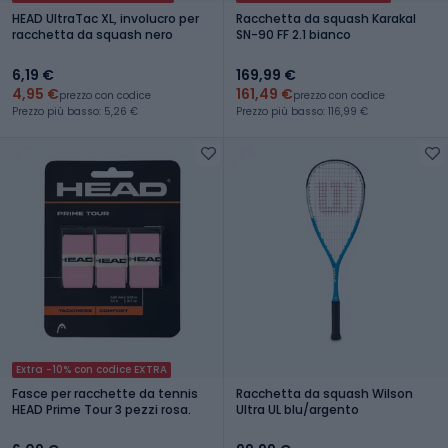
HEAD UltraTac XL, involucro per
Racchetta da squash Karakal
racchetta da squash nero
SN-90 FF 2.1 bianco
6,19 €
169,99 €
4,95 €
161,49 €
prezzo con codice
prezzo con codice
Prezzo più basso: 5,26 €
Prezzo più basso: 116,99 €
Extra -10% con codice EXTRA
Fasce per racchette da tennis
Racchetta da squash Wilson
HEAD Prime Tour 3 pezzi rosa.
Ultra UL blu/argento