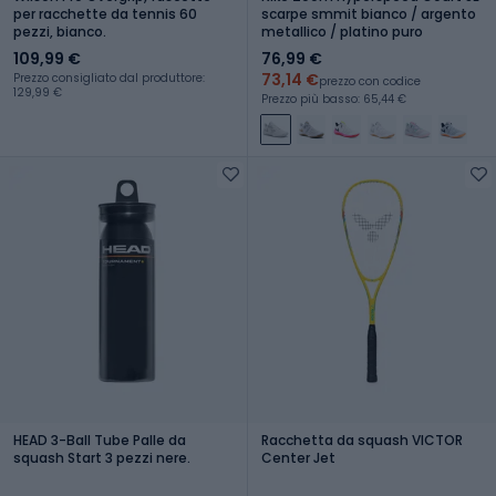
per racchette da tennis 60
scarpe smmit bianco / argento
pezzi, bianco.
metallico / platino puro
109,99 €
76,99 €
73,14 €
Prezzo consigliato dal produttore:
prezzo con codice
129,99 €
Prezzo più basso: 65,44 €
HEAD 3-Ball Tube Palle da
Racchetta da squash VICTOR
squash Start 3 pezzi nere.
Center Jet