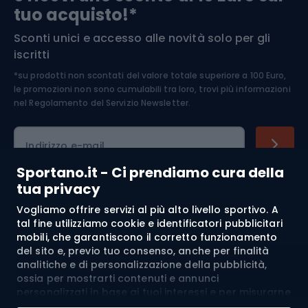
tuo acquisto!*
Sconti unici e accesso alle novità solo per gli
Medicina dello sport
iscritti
*su prodotti non scontati del valore totale superiore a 100 Euro,
Abbigliamento ciclistico
le promozioni non sono cumulabili tra loro, trovi più informazioni
nel
Regolamento del Servizio Newsletter.
Indirizzo e-mail
Sportano.it - Ci prendiamo cura della
tua privacy
Acquisti
Vogliamo offrire servizi al più alto livello sportivo. A
tal fine utilizziamo cookie e identificatori pubblicitari
mobili, che garantiscono il corretto funzionamento
Servizio clienti
del sito e, previo tuo consenso, anche per finalità
analitiche e di personalizzazione della pubblicità,
Regolamento
ossia per mostrarti contenuti e annunci
personalizzati in base ai tuoi interessi e per misurarne
Chi siamo
l’efficacia. I cookie e gli identificatori pubblicitari