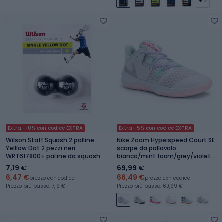
+ 2
Extra -10% con codice EXTRA
Extra -5% con codice EXTRA
Wilson Staff Squash 2 palline
Nike Zoom Hyperspeed Court SE
Yelllow Dot 2 pezzi neri
scarpe da pallavolo
WRT617800+ palline da squash.
bianco/mint foam/grey/violet
mist/pink foam
7,19 €
69,99 €
6,47 €
66,49 €
prezzo con codice
prezzo con codice
Prezzo più basso: 7,19 €
Prezzo più basso: 69,99 €