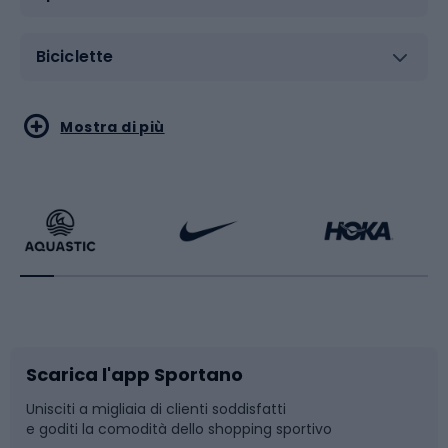
Biciclette
Sport acquatici
Sport di arti marziali
Mostra di più
Calzature da escursionismo
Palestra e fitness
Bikepacking
Sport con le racchette
Corsa orientamento
Scarpe da ciclismo
Scarica l'app Sportano
Bushcraft
Slitte e slittini
Unisciti a migliaia di clienti soddisfatti
e goditi la comodità dello shopping sportivo
Corsa
Snowboard