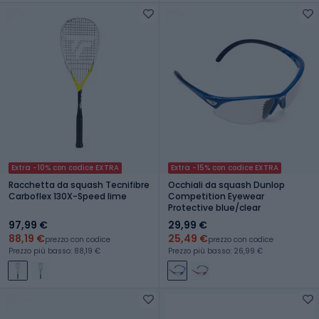
Extra -10% con codice EXTRA
Extra -15% con codice EXTRA
Racchetta da squash Tecnifibre
Occhiali da squash Dunlop
Carboflex 130X-Speed lime
Competition Eyewear
Protective blue/clear
97,99 €
29,99 €
88,19 €
25,49 €
prezzo con codice
prezzo con codice
Prezzo più basso: 88,19 €
Prezzo più basso: 26,99 €