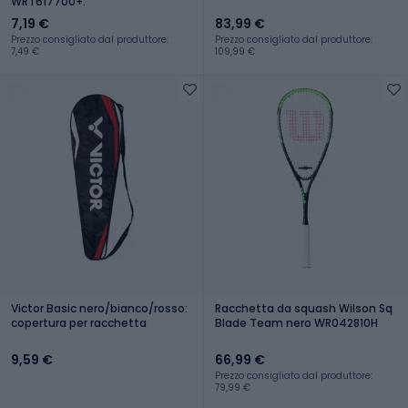
WRT617700+.
7,19 €
83,99 €
Prezzo consigliato dal produttore:
Prezzo consigliato dal produttore:
7,49 €
109,99 €
Victor Basic nero/bianco/rosso:
Racchetta da squash Wilson Sq
copertura per racchetta
Blade Team nero WR042810H
9,59 €
66,99 €
Prezzo consigliato dal produttore:
79,99 €