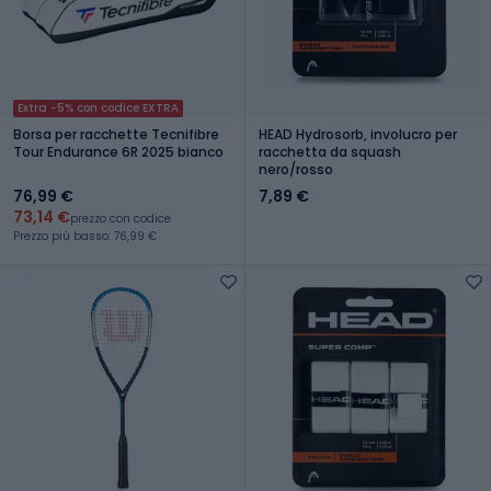
Extra -5% con codice EXTRA
Borsa per racchette Tecnifibre
HEAD Hydrosorb, involucro per
Tour Endurance 6R 2025 bianco
racchetta da squash
nero/rosso
76,99 €
7,89 €
73,14 €
prezzo con codice
Prezzo più basso: 76,99 €