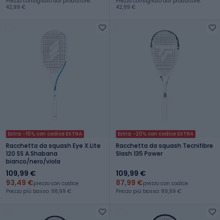
Prezzo consigliato dal produttore:
Prezzo consigliato dal produttore:
42,99 €
42,99 €
Extra -15% con codice EXTRA
Extra -20% con codice EXTRA
Racchetta da squash Eye X.Lite
Racchetta da squash Tecnifibre
120 SS A.Shabana
Slash 135 Power
bianco/nero/viola
109,99 €
109,99 €
93,49 €
87,99 €
prezzo con codice
prezzo con codice
Prezzo più basso: 98,99 €
Prezzo più basso: 89,99 €