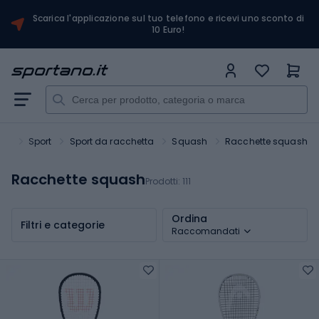
Scarica l'applicazione sul tuo telefono e ricevi uno sconto di
10 Euro!
ano
Sport
Sport da racchetta
Squash
Racchette squash
Racchette squash
Prodotti:
111
Ordina
Filtri e categorie
Raccomandati