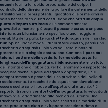
squash
facilita la rapida preparazione del colpo, il
controllo della direzione della palla e il mantenimento della
stabilità nei colpi più potenti. I giocatori alle prime armi di
solito necessitano di una costruzione che offra un
ampio
punto d'impatto ottimale
e un comportamento
prevedibile, mentre i più esperti possono cercare un peso
inferiore, un bilanciamento specifico o una maggiore
sensibilità della palla. Le
racchette da squash
del marchio
Dunlop
includono modelli di carattere diverso, perciò una
racchetta da squash Dunlop va valutata in base ai
parametri della singola costruzione. Contano il
peso del
telaio
, il
pattern delle corde
, la
forma della testa
, la
lunghezza dell'impugnatura
, il
bilanciamento
e lo stato
dell'intonazione di fabbrica. Per l'allenamento è importante
scegliere anche le
palle da squash
appropriate, il cui
comportamento dipende dall'uso previsto e dal livello di
riscaldamento. Le racchette da squash non dovrebbero
essere scelte solo in base all'aspetto o al marchio. Più
importanti sono il
comfort dell'impugnatura
, la velocità di
manovra e l'adattamento alla tecnica dell'utente. Una
racchetta da squash Dunlop ben scelta o un modello di un
altro produttore aiuta a sviluppare precisione, ritmo e