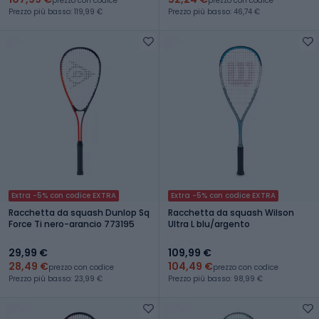
prezzo con codice
prezzo con codice
Prezzo più basso: 119,99 €
Prezzo più basso: 46,74 €
Extra -5% con codice EXTRA
Extra -5% con codice EXTRA
Racchetta da squash Dunlop Sq
Racchetta da squash Wilson
Force Ti nero-arancio 773195
Ultra L blu/argento
29,99 €
109,99 €
28,49 €
104,49 €
prezzo con codice
prezzo con codice
Prezzo più basso: 23,99 €
Prezzo più basso: 98,99 €