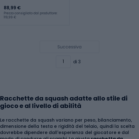
88,99 €
Prezzo consigliato dal produttore:
119,99 €
Successiva
di 3
Racchette da squash adatte allo stile di
gioco e al livello di abilità
Le racchette da squash variano per peso, bilanciamento,
dimensione della testa e rigidità del telaio, quindi la scelta
dovrebbe dipendere dall'esperienza del giocatore e dal
modo di condurre gli scambi. La giusta
racchetta da