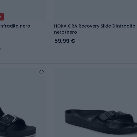
A
nfradito nero
HOKA ORA Recovery Slide 3 infradito
nero/nero
59,99 €
e