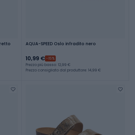
retto
AQUA-SPEED Oslo infradito nero
10,99 €
-15%
Prezzo più basso: 12,99 €
Prezzo consigliato dal produttore: 14,99 €