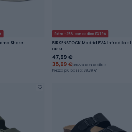
A
Extra -25% con codice EXTRA
nema Shore
BIRKENSTOCK Madrid EVA Infradito st
nero
47,99 €
35,99 €
prezzo con codice
Prezzo più basso: 38,39 €