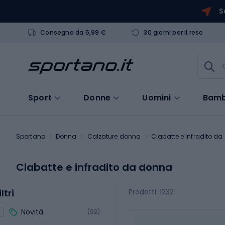
S
Consegna da 5,99 €
30 giorni per il reso
Sport
Donne
Uomini
Bamb
Sportano
Donna
Calzature donna
Ciabatte e infradito d
Ciabatte e infradito da donna
iltri
Prodotti: 1232
Novità
(92)