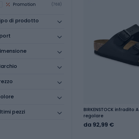
Promotion
(768)
ipo di prodotto
port
imensione
archio
rezzo
olore
BIRKENSTOCK infradito A
ltimi pezzi
regolare
da 92,99 €