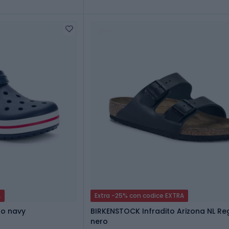
A
Extra -25% con codice EXTRA
to navy
BIRKENSTOCK Infradito Arizona NL Re
nero