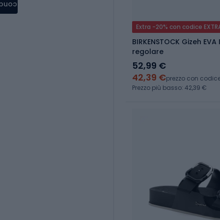
condere
Extra -20% con codice EXTR
BIRKENSTOCK Gizeh EVA I
regolare
52,99 €
42,39 €
prezzo con codic
Prezzo più basso: 42,39 €