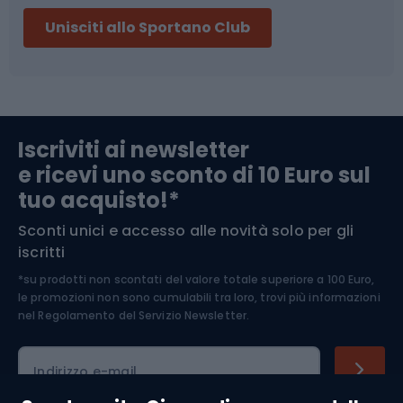
Sci
Pesca
Unisciti allo Sportano Club
Campeggio
Accessori per biciclette
Abbigliamento da escursionismo
Componenti per biciclette
Iscriviti ai newsletter
e ricevi uno sconto di 10 Euro sul
Arrampicata
tuo acquisto!*
Sconti unici e accesso alle novità solo per gli
Medicina dello sport
iscritti
*su prodotti non scontati del valore totale superiore a 100 Euro,
Abbigliamento ciclistico
le promozioni non sono cumulabili tra loro, trovi più informazioni
nel
Regolamento del Servizio Newsletter.
Indirizzo e-mail