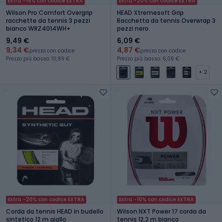
Extra -15% con codice EXTRA
Extra -20% con codice EXTRA
Wilson Pro Comfort Overgrip
HEAD Xtremesoft Grip
racchette da tennis 3 pezzi
Racchetta da tennis Overwrap 3
bianco WRZ4014WH+
pezzi nero.
9,49 €
6,09 €
9,34 €
4,87 €
prezzo con codice
prezzo con codice
Prezzo più basso: 10,99 €
Prezzo più basso: 6,09 €
+ 2
Extra -20% con codice EXTRA
Extra -10% con codice EXTRA
Corda da tennis HEAD in budello
Wilson NXT Power 17 corda da
sintetico 12 m giallo
tennis 12,2 m bianco