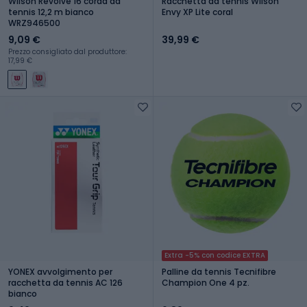
Wilson Revolve 16 corda da
Racchetta da tennis Wilson
tennis 12,2 m bianco
Envy XP Lite coral
WRZ946500
9,09 €
39,99 €
Prezzo consigliato dal produttore:
17,99 €
Extra -5% con codice EXTRA
YONEX avvolgimento per
Palline da tennis Tecnifibre
racchetta da tennis AC 126
Champion One 4 pz.
bianco