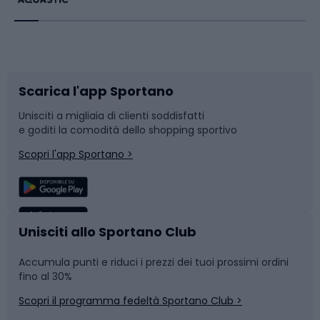
Bikepacking
Sport con le racchette
Corsa orientamento
Scarpe da ciclismo
Scarica l'app Sportano
Bushcraft
Slitte e slittini
Unisciti a migliaia di clienti soddisfatti
e goditi la comodità dello shopping sportivo
Corsa
Snowboard
Scopri l'app Sportano >
Sport di squadra
Camminata nordica
Caschi da ciclismo
Nuoto
Unisciti allo Sportano Club
Accumula punti e riduci i prezzi dei tuoi prossimi ordini
Skitouring
Pattinaggio
fino al 30%
Scopri il programma fedeltà Sportano Club >