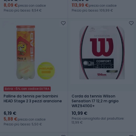
8,09 €
113,99 €
prezzo con codice
prezzo con codice
Prezzo più basso: 8,54 €
Prezzo più basso: 109,99 €
Extra -5% con codice EXTRA
Palline da tennis per bambini
Corda da tennis Wilson
HEAD Stage 2 3 pezzi arancione
Sensation 17 12,2 m grigio
WRZ941100+
6,19 €
10,99 €
5,88 €
Prezzo consigliato dal produttore:
prezzo con codice
13,99 €
Prezzo più basso: 5,50 €