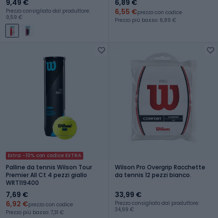
9,49 €
6,89 €
6,55 €
Prezzo consigliato dal produttore:
prezzo con codice
9,59 €
Prezzo più basso: 6,89 €
Extra -10% con codice EXTRA
Palline da tennis Wilson Tour
Wilson Pro Overgrip Racchette
Premier All Ct 4 pezzi giallo
da tennis 12 pezzi bianco.
WRT119400
7,69 €
33,99 €
6,92 €
Prezzo consigliato dal produttore:
prezzo con codice
34,99 €
Prezzo più basso: 7,31 €