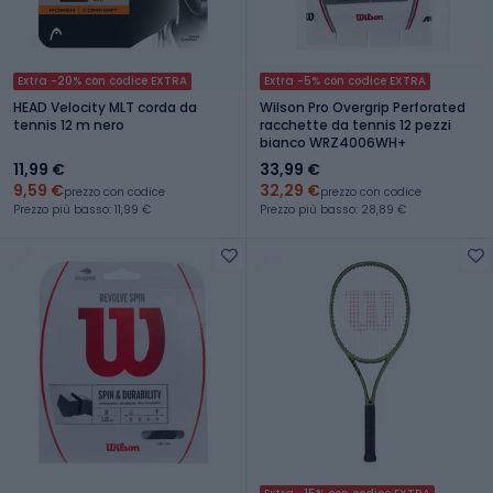
Extra -20% con codice EXTRA
Extra -5% con codice EXTRA
HEAD Velocity MLT corda da
Wilson Pro Overgrip Perforated
tennis 12 m nero
racchette da tennis 12 pezzi
bianco WRZ4006WH+
11,99 €
33,99 €
9,59 €
32,29 €
prezzo con codice
prezzo con codice
Prezzo più basso: 11,99 €
Prezzo più basso: 28,89 €