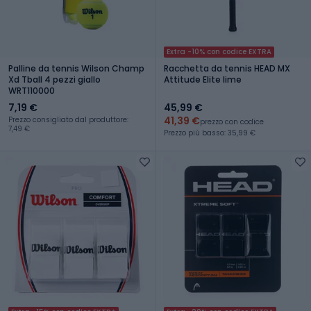
Extra -10% con codice EXTRA
Palline da tennis Wilson Champ
Racchetta da tennis HEAD MX
Xd Tball 4 pezzi giallo
Attitude Elite lime
WRT110000
7,19 €
45,99 €
41,39 €
Prezzo consigliato dal produttore:
prezzo con codice
7,49 €
Prezzo più basso: 35,99 €