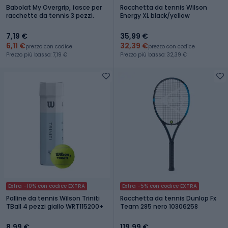
Babolat My Overgrip, fasce per
Racchetta da tennis Wilson
racchette da tennis 3 pezzi.
Energy XL black/yellow
7,19 €
35,99 €
6,11 €
32,39 €
prezzo con codice
prezzo con codice
Prezzo più basso: 7,19 €
Prezzo più basso: 32,39 €
Extra -10% con codice EXTRA
Extra -5% con codice EXTRA
Palline da tennis Wilson Triniti
Racchetta da tennis Dunlop Fx
TBall 4 pezzi giallo WRT115200+
Team 285 nero 10306258
8,99 €
119,99 €