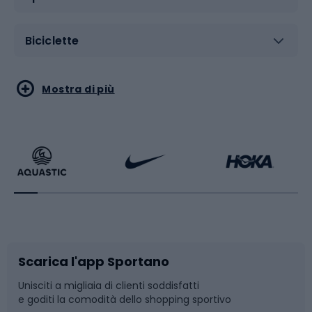
Biciclette
Sport acquatici
Sport di arti marziali
Mostra di più
Calzature da escursionismo
Palestra e fitness
Bikepacking
Sport con le racchette
Corsa orientamento
Scarpe da ciclismo
Scarica l'app Sportano
Bushcraft
Slitte e slittini
Unisciti a migliaia di clienti soddisfatti
e goditi la comodità dello shopping sportivo
Corsa
Snowboard