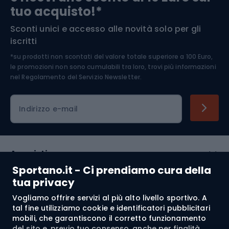
tuo acquisto!*
Sconti unici e accesso alle novità solo per gli
Medicina dello sport
iscritti
*su prodotti non scontati del valore totale superiore a 100 Euro,
Abbigliamento ciclistico
le promozioni non sono cumulabili tra loro, trovi più informazioni
nel
Regolamento del Servizio Newsletter.
Indirizzo e-mail
Acquisti
Sportano.it - Ci prendiamo cura della
Servizio clienti
tua privacy
Vogliamo offrire servizi al più alto livello sportivo. A
Regolamento
tal fine utilizziamo cookie e identificatori pubblicitari
mobili, che garantiscono il corretto funzionamento
Chi siamo
del sito e, previo tuo consenso, anche per finalità