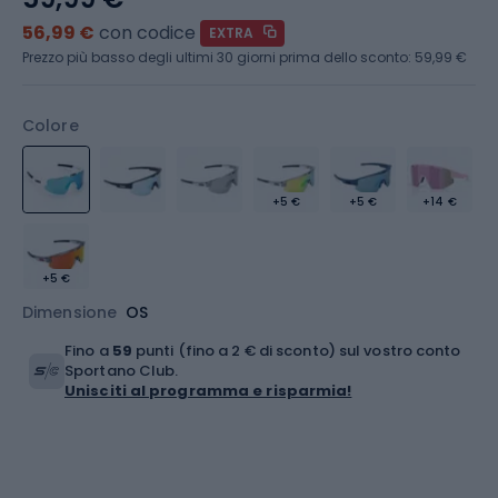
56,99 €
con codice
EXTRA
Prezzo più basso degli ultimi 30 giorni prima dello sconto:
59,99 €
Colore
+5 €
+5 €
+14 €
+5 €
Dimensione
OS
Fino a
59
punti (fino a 2 € di sconto) sul vostro conto
Sportano Club.
Unisciti al programma e risparmia!