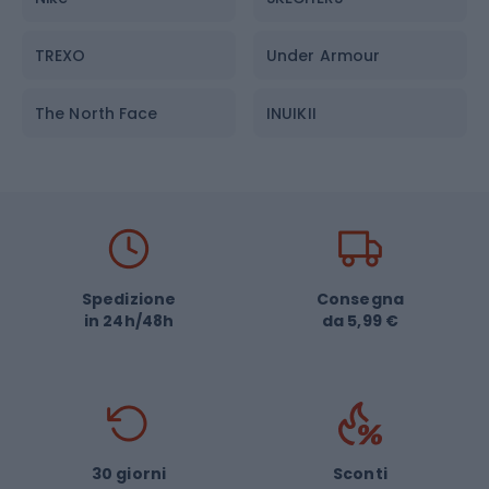
Occhiali da sole
TREXO
Under Armour
The North Face
INUIKII
Patagonia
Rip Curl
adidas
Helly Hansen
DUOTONE
CAPiTA
Spedizione
Consegna
in 24h/48h
da 5,99 €
Joma
Salomon
Arc'teryx
Twins Special
New Balance
Merrell
30 giorni
Sconti