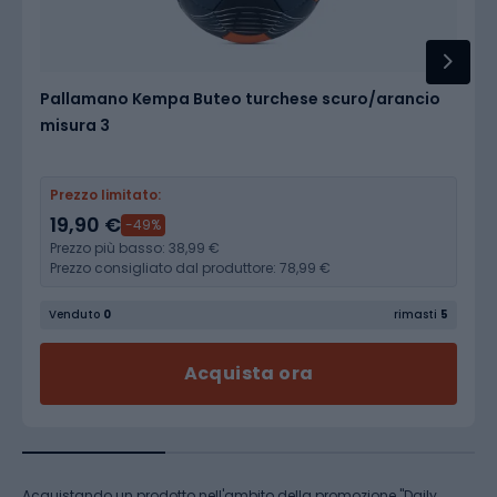
Pallamano Kempa Buteo turchese scuro/arancio
misura 3
Prezzo limitato:
19,90 €
-49%
Prezzo più basso:
38,99 €
Prezzo consigliato dal produttore:
78,99 €
imasti
Venduto
0
Venduto
0
rimasti
5
Acquista ora
Acquistando un prodotto nell'ambito della promozione "Daily