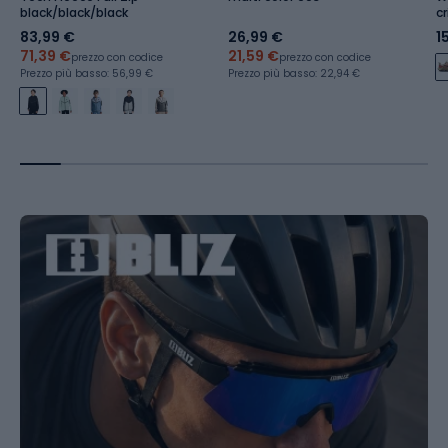
black/black/black
c
r
83,99 €
26,99 €
1
71,39 €
21,59 €
prezzo con codice
prezzo con codice
Prezzo più basso: 56,99 €
Prezzo più basso: 22,94 €