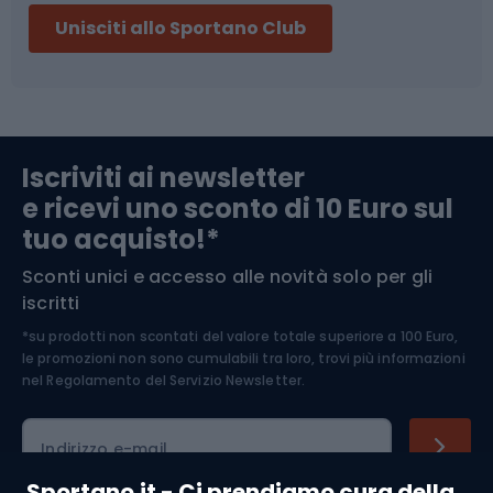
Unisciti allo Sportano Club
Campeggio
Accessori per biciclette
Abbigliamento da escursionismo
Componenti per biciclette
Iscriviti ai newsletter
e ricevi uno sconto di 10 Euro sul
Arrampicata
tuo acquisto!*
Sconti unici e accesso alle novità solo per gli
Medicina dello sport
iscritti
*su prodotti non scontati del valore totale superiore a 100 Euro,
Abbigliamento ciclistico
le promozioni non sono cumulabili tra loro, trovi più informazioni
nel
Regolamento del Servizio Newsletter.
Indirizzo e-mail
Sportano.it - Ci prendiamo cura della