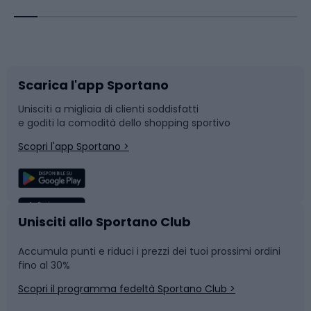
Corsa orientamento
Scarpe da ciclismo
Scarica l'app Sportano
Bushcraft
Slitte e slittini
Unisciti a migliaia di clienti soddisfatti
e goditi la comodità dello shopping sportivo
Corsa
Snowboard
Scopri l'app Sportano >
Sport di squadra
Camminata nordica
Caschi da ciclismo
Nuoto
Unisciti allo Sportano Club
Accumula punti e riduci i prezzi dei tuoi prossimi ordini
Skitouring
Pattinaggio
fino al 30%
Scopri il programma fedeltà Sportano Club >
Sci
Pesca