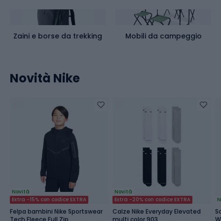
Zaini e borse da trekking
Mobili da campeggio
Novità Nike
Novità
Novità
Extra -15% con codice EXTRA
Extra -20% con codice EXTRA
N
Felpa bambini Nike Sportswear
Calze Nike Everyday Elevated
S
Tech Fleece Full Zip
multi color 903
Wi