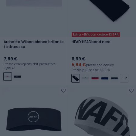
Extra -15% con codice EXTRA
Archetto Wilson bianco brillante
HEAD HEADband nero
/ infrarosso
7,89 €
6,99 €
5,94 €
Prezzo consigliato dal produttore:
prezzo con codice
13,99 €
Prezzo più basso: 6,99 €
+ 2