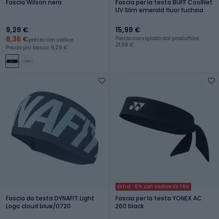
Fascia Wilson nera
Fascia per la testa BUFF CoolNet
UV Slim emerald fluor fuchsia
9,29 €
15,99 €
8,36 €
Prezzo consigliato dal produttore:
prezzo con codice
21,99 €
Prezzo più basso: 9,29 €
Extra -5% con codice EXTRA
Fascia da testa DYNAFIT Light
Fascia per la testa YONEX AC
Logo cloud blue/0720
260 black