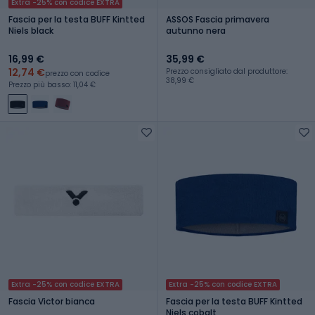
Extra -25% con codice EXTRA
Fascia per la testa BUFF Kintted
ASSOS Fascia primavera
Niels black
autunno nera
16,99 €
35,99 €
12,74 €
Prezzo consigliato dal produttore:
prezzo con codice
38,99 €
Prezzo più basso: 11,04 €
Extra -25% con codice EXTRA
Extra -25% con codice EXTRA
Fascia Victor bianca
Fascia per la testa BUFF Kintted
Niels cobalt