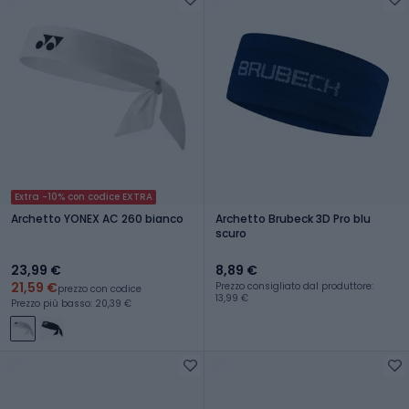
Extra -10% con codice EXTRA
Archetto YONEX AC 260 bianco
Archetto Brubeck 3D Pro blu
scuro
23,99 €
8,89 €
21,59 €
Prezzo consigliato dal produttore:
prezzo con codice
13,99 €
Prezzo più basso: 20,39 €