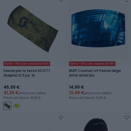
Extra -10% con codice EXTRA
Extra -10% con codice EXTRA
Fascia per la testa SCOTT
BUFF Coolnet UV Fascia larga
Graphic Lt 3 pz. fir
Attel attel blu
45,99 €
14,99 €
41,39 €
13,49 €
prezzo con codice
prezzo con codice
Prezzo più basso: 41,39 €
Prezzo più basso: 13,49 €