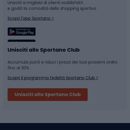
Unisciti a migliaia di clienti soddisfatti
e goditi la comodità dello shopping sportivo
Corsa
Snowboard
Scopri l'app Sportano >
Sport di squadra
Camminata nordica
Caschi da ciclismo
Nuoto
Unisciti allo Sportano Club
Accumula punti e riduci i prezzi dei tuoi prossimi ordini
Skitouring
Pattinaggio
fino al 30%
Scopri il programma fedeltà Sportano Club >
Sci
Pesca
Unisciti allo Sportano Club
Campeggio
Accessori per biciclette
Abbigliamento da escursionismo
Componenti per biciclette