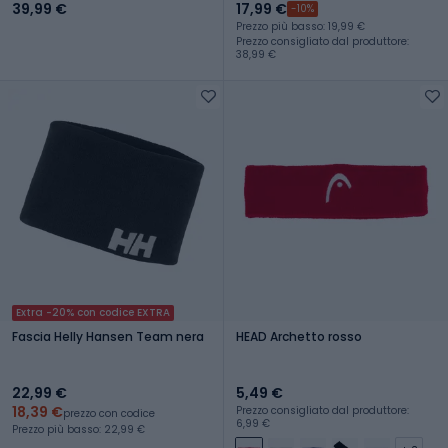
39,99 €
17,99 €
-10%
Prezzo più basso: 19,99 €
Prezzo consigliato dal produttore:
38,99 €
Extra -20% con codice EXTRA
Fascia Helly Hansen Team nera
HEAD Archetto rosso
22,99 €
5,49 €
18,39 €
Prezzo consigliato dal produttore:
prezzo con codice
6,99 €
Prezzo più basso: 22,99 €