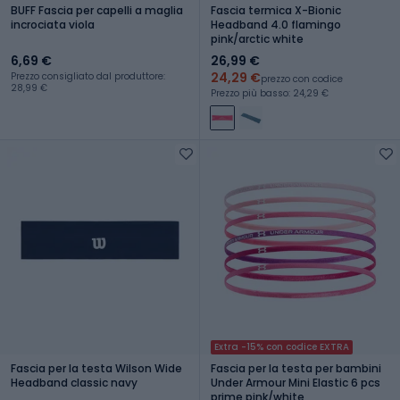
BUFF Fascia per capelli a maglia
Fascia termica X-Bionic
incrociata viola
Headband 4.0 flamingo
pink/arctic white
6,69 €
26,99 €
24,29 €
Prezzo consigliato dal produttore:
prezzo con codice
28,99 €
Prezzo più basso: 24,29 €
Extra -15% con codice EXTRA
Fascia per la testa Wilson Wide
Fascia per la testa per bambini
Headband classic navy
Under Armour Mini Elastic 6 pcs
prime pink/white