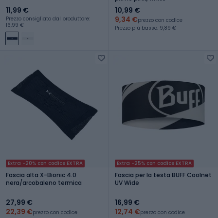
11,99 €
10,99 €
9,34 €
Prezzo consigliato dal produttore:
prezzo con codice
16,99 €
Prezzo più basso: 9,89 €
Extra -20% con codice EXTRA
Extra -25% con codice EXTRA
Fascia alta X-Bionic 4.0
Fascia per la testa BUFF Coolnet
nera/arcobaleno termica
UV Wide
27,99 €
16,99 €
22,39 €
12,74 €
prezzo con codice
prezzo con codice