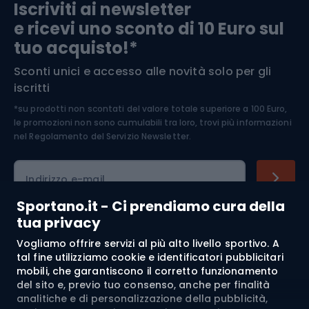
Iscriviti ai newsletter
e ricevi uno sconto di 10 Euro sul
Arrampicata
tuo acquisto!*
Sconti unici e accesso alle novità solo per gli
Medicina dello sport
iscritti
*su prodotti non scontati del valore totale superiore a 100 Euro,
Abbigliamento ciclistico
le promozioni non sono cumulabili tra loro, trovi più informazioni
nel
Regolamento del Servizio Newsletter.
Indirizzo e-mail
Sportano.it - Ci prendiamo cura della
tua privacy
Acquisti
Vogliamo offrire servizi al più alto livello sportivo. A
tal fine utilizziamo cookie e identificatori pubblicitari
mobili, che garantiscono il corretto funzionamento
Servizio clienti
del sito e, previo tuo consenso, anche per finalità
analitiche e di personalizzazione della pubblicità,
Regolamento