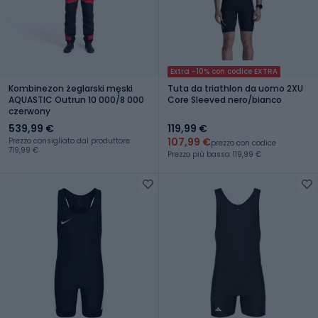
Extra -10% con codice EXTRA
Kombinezon żeglarski męski
Tuta da triathlon da uomo 2XU
AQUASTIC Outrun 10 000/8 000
Core Sleeved nero/bianco
czerwony
539,99 €
119,99 €
107,99 €
Prezzo consigliato dal produttore:
prezzo con codice
719,99 €
Prezzo più basso: 119,99 €