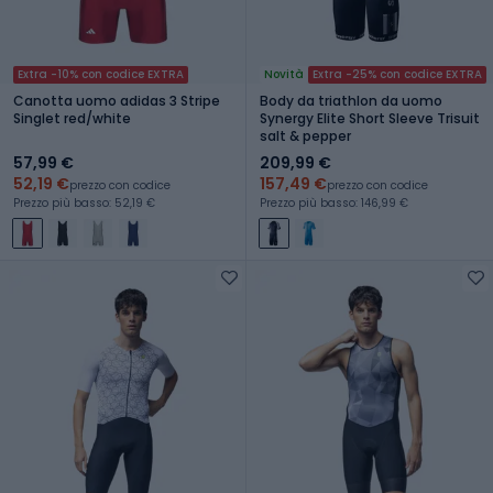
Extra -10% con codice EXTRA
Novità
Extra -25% con codice EXTRA
Canotta uomo adidas 3 Stripe
Body da triathlon da uomo
Singlet red/white
Synergy Elite Short Sleeve Trisuit
salt & pepper
57,99 €
209,99 €
52,19 €
157,49 €
prezzo con codice
prezzo con codice
Prezzo più basso: 52,19 €
Prezzo più basso: 146,99 €