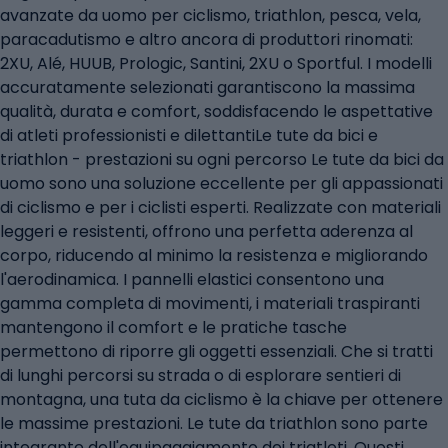
avanzate da uomo per ciclismo, triathlon, pesca, vela,
paracadutismo e altro ancora di produttori rinomati:
2XU, Alé, HUUB, Prologic, Santini, 2XU o Sportful. I modelli
accuratamente selezionati garantiscono la massima
qualità, durata e comfort, soddisfacendo le aspettative
di atleti professionisti e dilettantiLe tute da bici e
triathlon - prestazioni su ogni percorso Le tute da bici da
uomo sono una soluzione eccellente per gli appassionati
di ciclismo e per i ciclisti esperti. Realizzate con materiali
leggeri e resistenti, offrono una perfetta aderenza al
corpo, riducendo al minimo la resistenza e migliorando
l'aerodinamica. I pannelli elastici consentono una
gamma completa di movimenti, i materiali traspiranti
mantengono il comfort e le pratiche tasche
permettono di riporre gli oggetti essenziali. Che si tratti
di lunghi percorsi su strada o di esplorare sentieri di
montagna, una tuta da ciclismo è la chiave per ottenere
le massime prestazioni. Le tute da triathlon sono parte
integrante dell'equipaggiamento dei triatleti. Questi