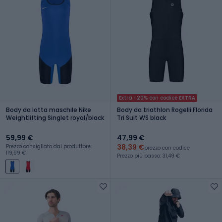
Extra -20% con codice EXTRA
Body da lotta maschile Nike
Body da triathlon Rogelli Florida
Weightlifting Singlet royal/black
Tri Suit WS black
59,99 €
47,99 €
38,39 €
Prezzo consigliato dal produttore:
prezzo con codice
119,99 €
Prezzo più basso: 31,49 €