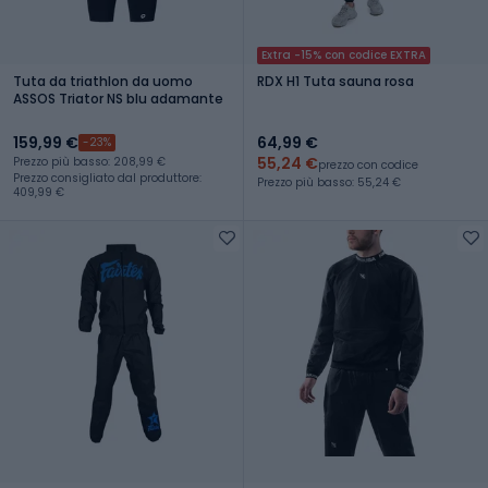
Extra -15% con codice EXTRA
Tuta da triathlon da uomo
RDX H1 Tuta sauna rosa
ASSOS Triator NS blu adamante
159,99 €
64,99 €
-23%
55,24 €
Prezzo più basso: 208,99 €
prezzo con codice
Prezzo consigliato dal produttore:
Prezzo più basso: 55,24 €
409,99 €