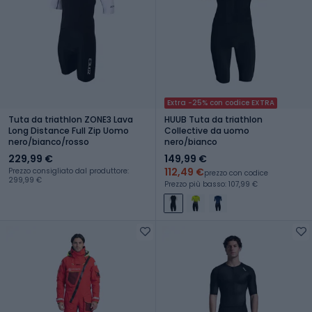
Extra -25% con codice EXTRA
Tuta da triathlon ZONE3 Lava
HUUB Tuta da triathlon
Long Distance Full Zip Uomo
Collective da uomo
nero/bianco/rosso
nero/bianco
229,99 €
149,99 €
112,49 €
Prezzo consigliato dal produttore:
prezzo con codice
299,99 €
Prezzo più basso: 107,99 €