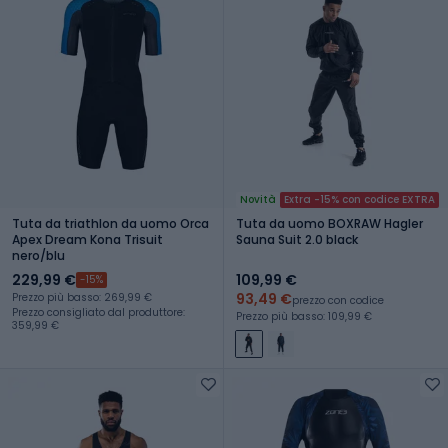
Novità
Extra -15% con codice EXTRA
Tuta da triathlon da uomo Orca
Tuta da uomo BOXRAW Hagler
Apex Dream Kona Trisuit
Sauna Suit 2.0 black
nero/blu
229,99 €
109,99 €
-15%
93,49 €
Prezzo più basso: 269,99 €
prezzo con codice
Prezzo consigliato dal produttore:
Prezzo più basso: 109,99 €
359,99 €