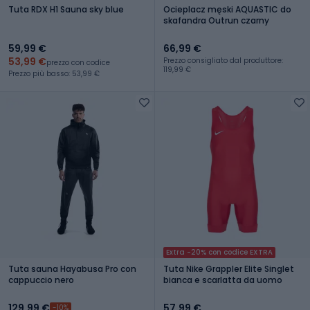
Tuta RDX H1 Sauna sky blue
Ocieplacz męski AQUASTIC do
skafandra Outrun czarny
59,99 €
66,99 €
53,99 €
Prezzo consigliato dal produttore:
prezzo con codice
119,99 €
Prezzo più basso: 53,99 €
Extra -20% con codice EXTRA
Tuta sauna Hayabusa Pro con
Tuta Nike Grappler Elite Singlet
cappuccio nero
bianca e scarlatta da uomo
129,99 €
57,99 €
-10%