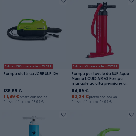
Extra -20% con codice EXTRA
Extra -5% con codice EXTRA
Pompa elettrica JOBE SUP 12V
Pompa per tavole da SUP Aqua
Marina LIQUID AIR V3 Pompa
manuale ad alta pressione a
tripla azione
139,99 €
94,99 €
111,99 €
90,24 €
prezzo con codice
prezzo con codice
Prezzo più basso: 118,99 €
Prezzo più basso: 94,99 €