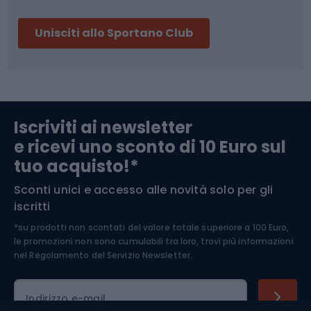
Sci
Pesca
Unisciti allo Sportano Club
Campeggio
Accessori per biciclette
Abbigliamento da escursionismo
Componenti per biciclette
Iscriviti ai newsletter
e ricevi uno sconto di 10 Euro sul
Arrampicata
tuo acquisto!*
Sconti unici e accesso alle novità solo per gli
Medicina dello sport
iscritti
*su prodotti non scontati del valore totale superiore a 100 Euro,
Abbigliamento ciclistico
le promozioni non sono cumulabili tra loro, trovi più informazioni
nel
Regolamento del Servizio Newsletter.
Indirizzo e-mail