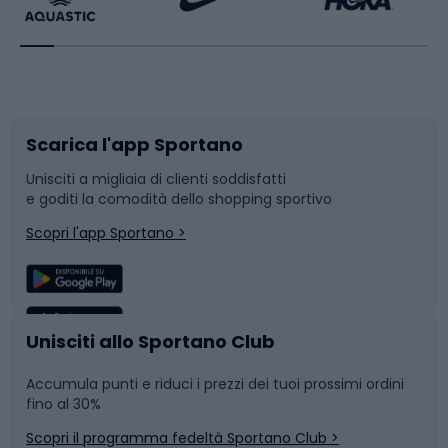
Bikepacking
Sport con le racchette
Corsa orientamento
Scarpe da ciclismo
Scarica l'app Sportano
Bushcraft
Slitte e slittini
Unisciti a migliaia di clienti soddisfatti
e goditi la comodità dello shopping sportivo
Corsa
Snowboard
Scopri l'app Sportano >
Sport di squadra
Camminata nordica
Caschi da ciclismo
Nuoto
Unisciti allo Sportano Club
Accumula punti e riduci i prezzi dei tuoi prossimi ordini
Skitouring
Pattinaggio
fino al 30%
Scopri il programma fedeltà Sportano Club >