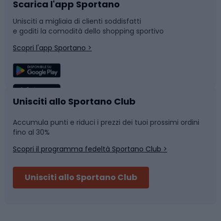
Scarica l'app Sportano
Bushcraft
Slitte e slittini
Unisciti a migliaia di clienti soddisfatti
e goditi la comodità dello shopping sportivo
Corsa
Snowboard
Scopri l'app Sportano >
Sport di squadra
Camminata nordica
Caschi da ciclismo
Nuoto
Unisciti allo Sportano Club
Accumula punti e riduci i prezzi dei tuoi prossimi ordini
Skitouring
Pattinaggio
fino al 30%
Scopri il programma fedeltà Sportano Club >
Sci
Pesca
Unisciti allo Sportano Club
Campeggio
Accessori per biciclette