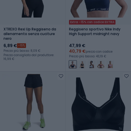
Extra -15% con codice EXTRA
XTREXO Rexi Up Reggiseno da
Reggiseno sportivo Nike Indy
allenamento senza cuciture
High Support midnight navy
nero
6,89 €
47,99 €
-15%
40,79 €
Prezzo più basso: 8,09 €
prezzo con codice
Prezzo consigliato dal produttore:
Prezzo più basso: 43,19 €
16,99 €