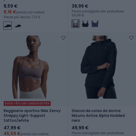
8,59 €
39,99 €
8,16 €
Prezzo consigliato dal produttore:
prezzo con codice
59,99 €
Prezzo più basso: 7,73 €
Extra -5% con codice EXTRA
Reggiseno sportivo Nike Zenvy
Giacca da corsa da donna
Strappy Light-Support
Mizuno Active Alpha Hodded
tattoo/white
nero
47,99 €
49,99 €
45,59 €
Prezzo consigliato dal produttore:
prezzo con codice