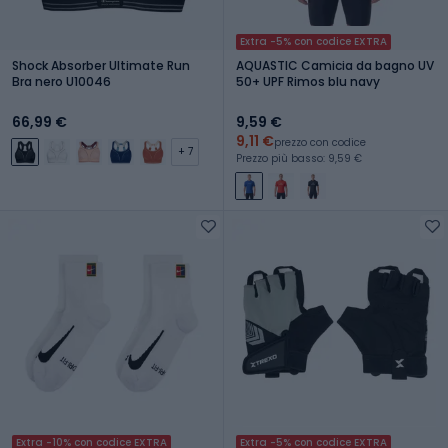
Extra -5% con codice EXTRA
Shock Absorber Ultimate Run
AQUASTIC Camicia da bagno UV
Bra nero U10046
50+ UPF Rimos blu navy
66,99 €
9,59 €
9,11 €
prezzo con codice
+ 7
Prezzo più basso: 9,59 €
Extra -10% con codice EXTRA
Extra -5% con codice EXTRA