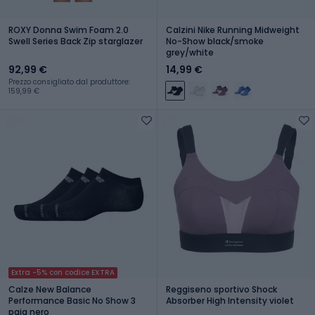
ROXY Donna Swim Foam 2.0
Calzini Nike Running Midweight
Swell Series Back Zip starglazer
No-Show black/smoke
grey/white
92,99 €
14,99 €
Prezzo consigliato dal produttore:
159,99 €
Extra -5% con codice EXTRA
Calze New Balance
Reggiseno sportivo Shock
Performance Basic No Show 3
Absorber High Intensity violet
paia nero