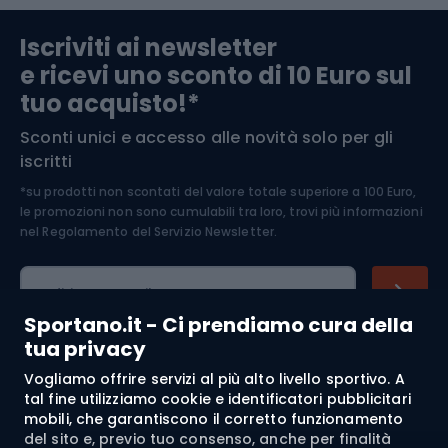
Abbigliamento da escursionismo
Componenti per biciclette
Iscriviti ai newsletter
e ricevi uno sconto di 10 Euro sul
Arrampicata
tuo acquisto!*
Sconti unici e accesso alle novità solo per gli
Medicina dello sport
iscritti
*su prodotti non scontati del valore totale superiore a 100 Euro,
Abbigliamento ciclistico
le promozioni non sono cumulabili tra loro, trovi più informazioni
nel
Regolamento del Servizio Newsletter.
Indirizzo e-mail
Sportano.it - Ci prendiamo cura della
tua privacy
Vogliamo offrire servizi al più alto livello sportivo. A
Acquisti
tal fine utilizziamo cookie e identificatori pubblicitari
mobili, che garantiscono il corretto funzionamento
Servizio clienti
del sito e, previo tuo consenso, anche per finalità