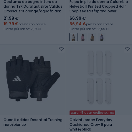
Costume da bagno intero da
Felpa in pile da donna Columbia
donna TYR Durafast Elite Validus
Helvetia II Printed Cropped Half
Crosscutfit orange/aqua/black
Snap seasalt/sprayflower
21,99 €
66,99 €
19,79 €
56,94 €
prezzo con codice
prezzo con codice
Prezzo più basso: 21,74 €
Prezzo più basso: 53,59 €
Extra -5% con codice EXTRA
Guanti adidas Essential Training
Calzini Jordan Everyday
nero/bianco
Cushioned Crew 6 paia
white/black