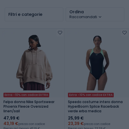
Ordina
Filtri e categorie
Raccomandati
Extra -10% con codice EXTRA
Extra -10% con codice EXTRA
Felpa donna Nike Sportswear
Speedo costume intero donna
Phoenix Fleece Oversized
HyperBoom Splice Racerback
linen/sail
verde erba medica
47,99 €
25,99 €
43,19 €
23,39 €
prezzo con codice
prezzo con codice
Prezzo più basso: 43,19 €
Prezzo più basso: 23,39 €