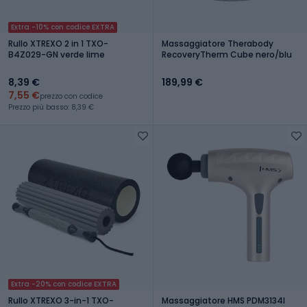
Extra -10% con codice EXTRA
Rullo XTREXO 2 in 1 TXO-
Massaggiatore Therabody
B4Z029-GN verde lime
RecoveryTherm Cube nero/blu
8,39 €
189,99 €
7,55 €
prezzo con codice
Prezzo più basso: 8,39 €
Extra -20% con codice EXTRA
Rullo XTREXO 3-in-1 TXO-
Massaggiatore HMS PDM3134I