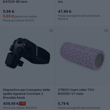
B4Z028-BK nero
oro
11,99 €
47,99 €
9,59 €
Prezzo consigliato dal produttore:
prezzo con codice
69,99 €
Prezzo più basso: 10,79 €
Dispositivo per il recupero delle
XTREXO foam roller TXO-
spalle Hyperice Contrast 2
B4Z030-VT viola
Shoulder black
409,99 €
5,79 €
-11%
Prezzo più basso: 459,99 €
Prezzo consigliato dal produttore: