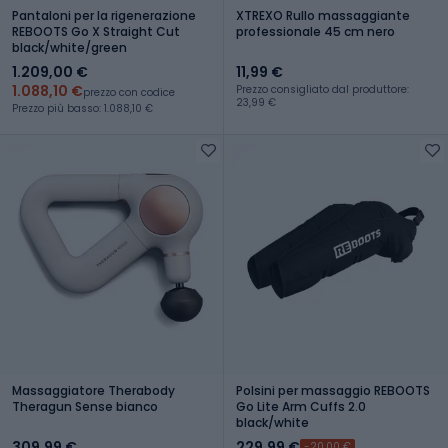
Pantaloni per la rigenerazione
XTREXO Rullo massaggiante
REBOOTS Go X Straight Cut
professionale 45 cm nero
black/white/green
1.209,00 €
11,99 €
1.088,10 €
Prezzo consigliato dal produttore:
prezzo con codice
23,99 €
Prezzo più basso: 1.088,10 €
Massaggiatore Therabody
Polsini per massaggio REBOOTS
Theragun Sense bianco
Go Lite Arm Cuffs 2.0
black/white
309,99 €
229,99 €
-20,00 €