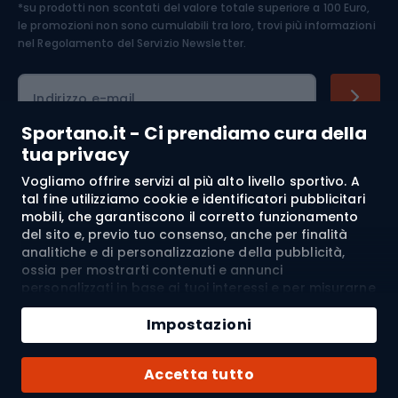
*su prodotti non scontati del valore totale superiore a 100 Euro,
Abbigliamento ciclistico
le promozioni non sono cumulabili tra loro, trovi più informazioni
nel
Regolamento del Servizio Newsletter.
Indirizzo e-mail
Sportano.it - Ci prendiamo cura della
tua privacy
Acquisti
Vogliamo offrire servizi al più alto livello sportivo. A
tal fine utilizziamo cookie e identificatori pubblicitari
mobili, che garantiscono il corretto funzionamento
Servizio clienti
del sito e, previo tuo consenso, anche per finalità
analitiche e di personalizzazione della pubblicità,
Regolamento
ossia per mostrarti contenuti e annunci
personalizzati in base ai tuoi interessi e per misurarne
Chi siamo
l’efficacia. I cookie e gli identificatori pubblicitari
mobili possono essere utilizzati sia per attività
Impostazioni
pubblicitarie personalizzate sia non personalizzate, a
seconda dei consensi da te espressi. Se clicchi su
Spedizione a:
IT
Accetta tutto
“Accetta tutto”, acconsenti al trattamento dei tuoi
dati personali da parte di SPORTANO.COM Sp. z o.o. e