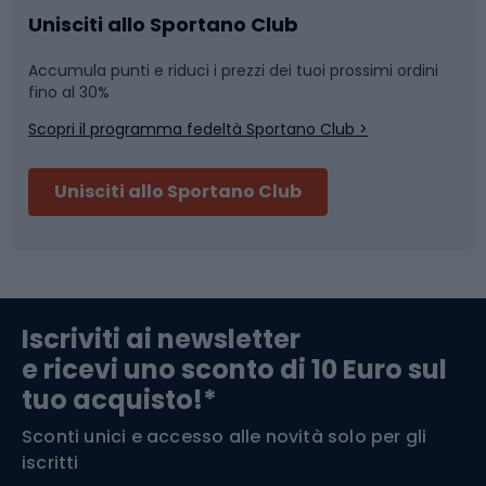
Caschi da ciclismo
Nuoto
Unisciti allo Sportano Club
Accumula punti e riduci i prezzi dei tuoi prossimi ordini
Skitouring
Pattinaggio
fino al 30%
Scopri il programma fedeltà Sportano Club >
Sci
Pesca
Unisciti allo Sportano Club
Campeggio
Accessori per biciclette
Abbigliamento da escursionismo
Componenti per biciclette
Iscriviti ai newsletter
e ricevi uno sconto di 10 Euro sul
Arrampicata
tuo acquisto!*
Sconti unici e accesso alle novità solo per gli
Medicina dello sport
iscritti