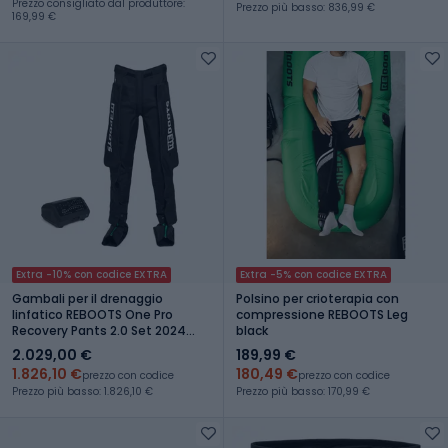
Prezzo consigliato dal produttore:
Prezzo più basso: 836,99 €
169,99 €
Extra -10% con codice EXTRA
Extra -5% con codice EXTRA
Gambali per il drenaggio
Polsino per crioterapia con
linfatico REBOOTS One Pro
compressione REBOOTS Leg
Recovery Pants 2.0 Set 2024
black
Edition black
2.029,00 €
189,99 €
1.826,10 €
180,49 €
prezzo con codice
prezzo con codice
Prezzo più basso: 1.826,10 €
Prezzo più basso: 170,99 €