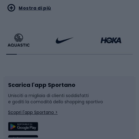
Sport acquatici
Sport di arti marziali
Mostra di più
Calzature da escursionismo
Palestra e fitness
Bikepacking
Sport con le racchette
Corsa orientamento
Scarpe da ciclismo
Scarica l'app Sportano
Bushcraft
Slitte e slittini
Unisciti a migliaia di clienti soddisfatti
e goditi la comodità dello shopping sportivo
Corsa
Snowboard
Scopri l'app Sportano >
Sport di squadra
Camminata nordica