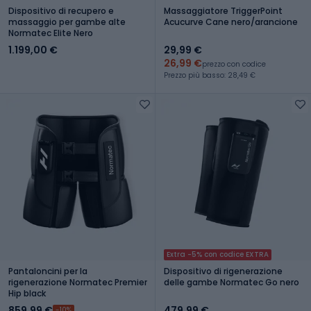
Dispositivo di recupero e
Massaggiatore TriggerPoint
massaggio per gambe alte
Acucurve Cane nero/arancione
Normatec Elite Nero
1.199,00 €
29,99 €
26,99 €
prezzo con codice
Prezzo più basso: 28,49 €
Extra -5% con codice EXTRA
Pantaloncini per la
Dispositivo di rigenerazione
rigenerazione Normatec Premier
delle gambe Normatec Go nero
Hip black
859,99 €
479,99 €
-10%