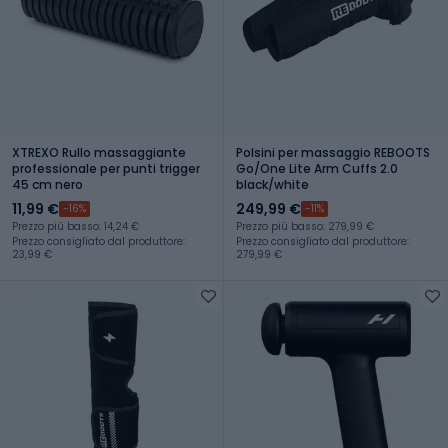
XTREXO Rullo massaggiante
Polsini per massaggio REBOOTS
professionale per punti trigger
Go/One Lite Arm Cuffs 2.0
45 cm nero
black/white
11,99 €
249,99 €
-16%
-11%
Prezzo più basso: 14,24 €
Prezzo più basso: 279,99 €
Prezzo consigliato dal produttore:
Prezzo consigliato dal produttore:
23,99 €
279,99 €