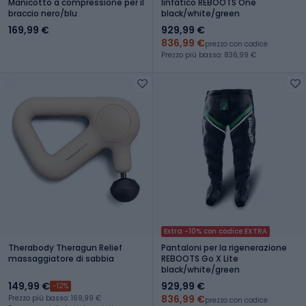
Manicotto a compressione per il
linfatico REBOOTS One
braccio nero/blu
black/white/green
169,99 €
929,99 €
836,99 €
prezzo con codice
Prezzo più basso: 836,99 €
Extra -10% con codice EXTRA
Therabody Theragun Relief
Pantaloni per la rigenerazione
massaggiatore di sabbia
REBOOTS Go X Lite
black/white/green
149,99 €
929,99 €
-12%
836,99 €
Prezzo più basso: 169,99 €
prezzo con codice