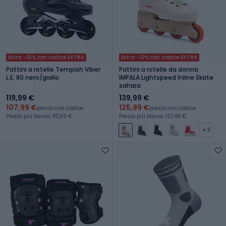
Extra -10% con codice EXTRA
Extra -10% con codice EXTRA
Pattini a rotelle Tempish Viber
Pattini a rotelle da donna
L.E. 80 nero/giallo
IMPALA Lightspeed Inline Skate
sahara
119,99 €
139,99 €
107,99 €
125,99 €
prezzo con codice
prezzo con codice
Prezzo più basso: 113,99 €
Prezzo più basso: 127,49 €
+ 3