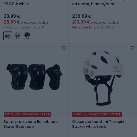
RB CE Jr white
da uomo, bianco/nero
33,99 €
239,99 €
28,89 €
215,99 €
prezzo con codice
prezzo con codice
Prezzo più basso: 30,59 €
Prezzo più basso: 239,99 €
Extra -5% con codice EXTRA
Extra -20% con codice EXTRA
Set di protezione Rollerblade
Casco per bambini Tempish
Skate Gear nero
Stryker white/pink