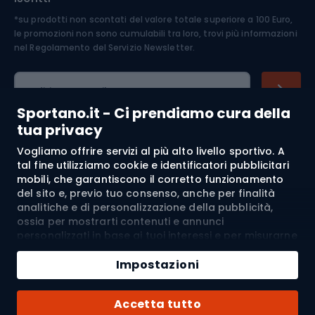
*su prodotti non scontati del valore totale superiore a 100 Euro,
Abbigliamento ciclistico
le promozioni non sono cumulabili tra loro, trovi più informazioni
nel
Regolamento del Servizio Newsletter.
Indirizzo e-mail
Sportano.it - Ci prendiamo cura della
tua privacy
Vogliamo offrire servizi al più alto livello sportivo. A
Acquisti
tal fine utilizziamo cookie e identificatori pubblicitari
mobili, che garantiscono il corretto funzionamento
Servizio clienti
del sito e, previo tuo consenso, anche per finalità
analitiche e di personalizzazione della pubblicità,
Regolamento
ossia per mostrarti contenuti e annunci
personalizzati in base ai tuoi interessi e per misurarne
l’efficacia. I cookie e gli identificatori pubblicitari
Chi siamo
mobili possono essere utilizzati sia per attività
Impostazioni
pubblicitarie personalizzate sia non personalizzate, a
seconda dei consensi da te espressi. Se clicchi su
Spedizione a:
IT
Accetta tutto
“Accetta tutto”, acconsenti al trattamento dei tuoi