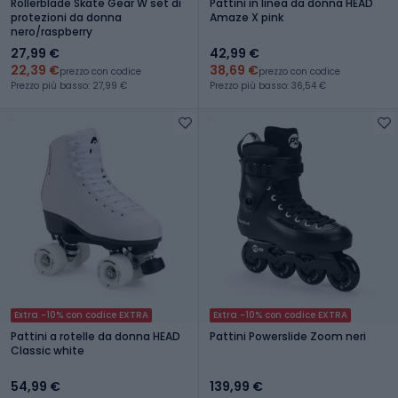
Rollerblade Skate Gear W set di
Pattini in linea da donna HEAD
protezioni da donna
Amaze X pink
nero/raspberry
27,99 €
42,99 €
22,39 €
38,69 €
prezzo con codice
prezzo con codice
Prezzo più basso: 27,99 €
Prezzo più basso: 36,54 €
Extra -10% con codice EXTRA
Extra -10% con codice EXTRA
Pattini a rotelle da donna HEAD
Pattini Powerslide Zoom neri
Classic white
54,99 €
139,99 €