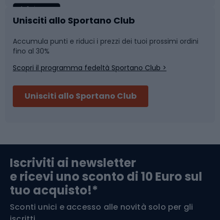
Caschi da ciclismo
Nuoto
Unisciti allo Sportano Club
Accumula punti e riduci i prezzi dei tuoi prossimi ordini
Skitouring
Pattinaggio
fino al 30%
Scopri il programma fedeltà Sportano Club >
Sci
Pesca
Unisciti allo Sportano Club
Campeggio
Accessori per biciclette
Abbigliamento da escursionismo
Componenti per biciclette
Iscriviti ai newsletter
e ricevi uno sconto di 10 Euro sul
Arrampicata
tuo acquisto!*
Sconti unici e accesso alle novità solo per gli
Medicina dello sport
iscritti