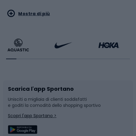
Sport acquatici
Sport di arti marziali
Mostra di più
Calzature da escursionismo
Palestra e fitness
Bikepacking
Sport con le racchette
Corsa orientamento
Scarpe da ciclismo
Scarica l'app Sportano
Bushcraft
Slitte e slittini
Unisciti a migliaia di clienti soddisfatti
e goditi la comodità dello shopping sportivo
Corsa
Snowboard
Scopri l'app Sportano >
Sport di squadra
Camminata nordica