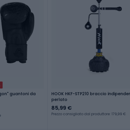
A
gon" guantoni da
HOOK HKF-STP210 braccio indipende
perlato
85,99 €
Prezzo consigliato dal produttore: 179,99 €
e