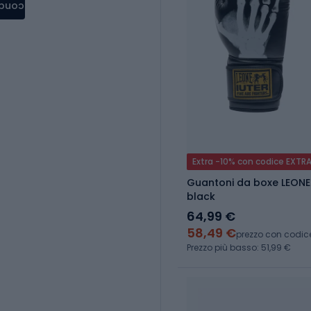
condere
Extra -10% con codice EXTR
Guantoni da boxe LEONE 
black
64,99 €
58,49 €
prezzo con codic
Prezzo più basso: 51,99 €