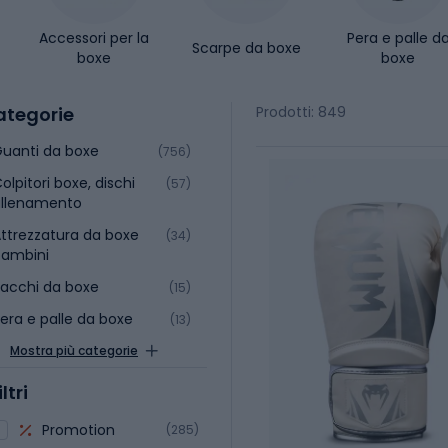
Accessori per la
Pera e palle d
Scarpe da boxe
boxe
boxe
ategorie
Prodotti: 849
uanti da boxe
(756)
olpitori boxe, dischi
(57)
allenamento
ttrezzatura da boxe
(34)
bambini
acchi da boxe
(15)
era e palle da boxe
(13)
Mostra più categorie
iltri
Promotion
(285)