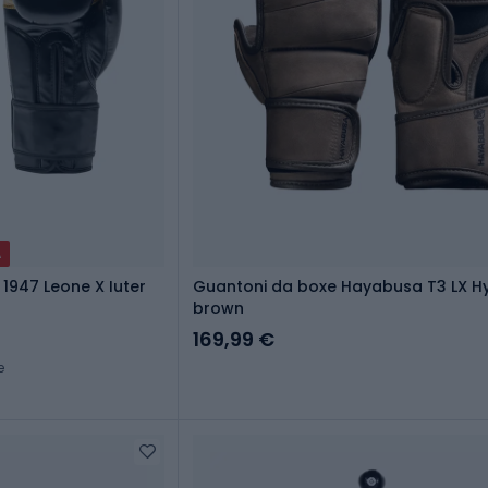
A
1947 Leone X Iuter
Guantoni da boxe Hayabusa T3 LX H
brown
169,99 €
e