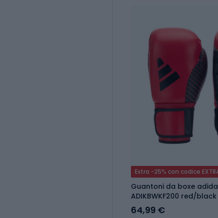
Extra -25% con codice EXTR
Guantoni da boxe adid
ADIKBWKF200 red/black
64,99 €