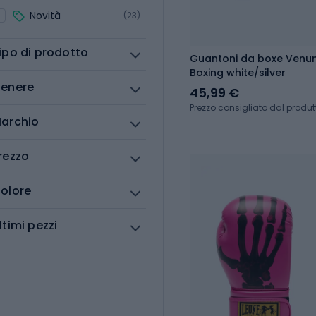
Novità
(23)
ipo di prodotto
Guantoni da boxe Venum
Boxing white/silver
enere
45,99 €
Prezzo consigliato dal produt
archio
rezzo
olore
ltimi pezzi