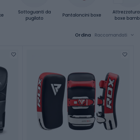
Sottoguanti da
Attrezzatura
xe
Pantaloncini boxe
pugilato
boxe bambi
Ordina
Raccomandati