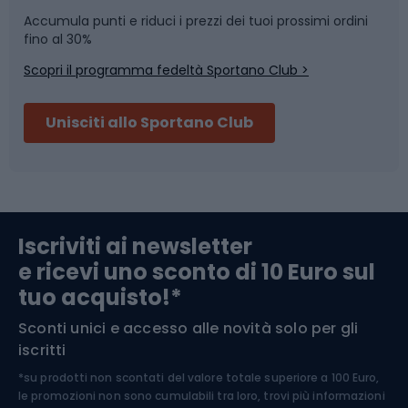
Accumula punti e riduci i prezzi dei tuoi prossimi ordini
Skitouring
Pattinaggio
fino al 30%
Scopri il programma fedeltà Sportano Club >
Sci
Pesca
Unisciti allo Sportano Club
Campeggio
Accessori per biciclette
Abbigliamento da escursionismo
Componenti per biciclette
Iscriviti ai newsletter
e ricevi uno sconto di 10 Euro sul
Arrampicata
tuo acquisto!*
Sconti unici e accesso alle novità solo per gli
Medicina dello sport
iscritti
*su prodotti non scontati del valore totale superiore a 100 Euro,
Abbigliamento ciclistico
le promozioni non sono cumulabili tra loro, trovi più informazioni