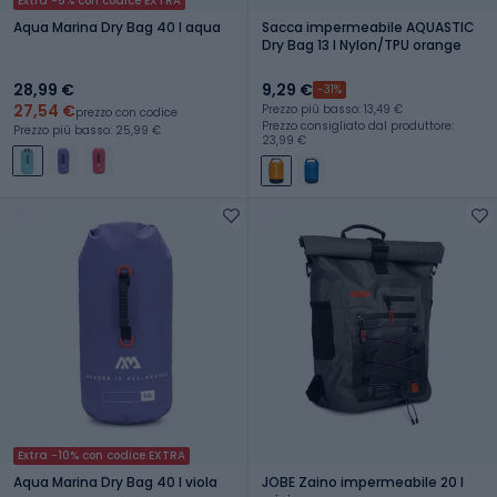
Extra -5% con codice EXTRA
Aqua Marina Dry Bag 40 l aqua
Sacca impermeabile AQUASTIC
Dry Bag 13 l Nylon/TPU orange
28,99 €
9,29 €
-31%
27,54 €
Prezzo più basso: 13,49 €
prezzo con codice
Prezzo consigliato dal produttore:
Prezzo più basso: 25,99 €
23,99 €
Extra -10% con codice EXTRA
Aqua Marina Dry Bag 40 l viola
JOBE Zaino impermeabile 20 l