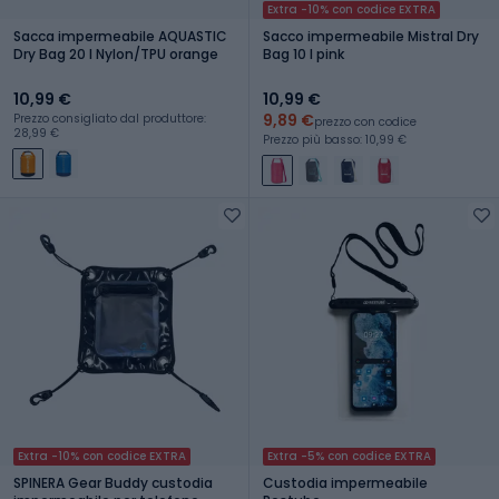
Extra -10% con codice EXTRA
Sacca impermeabile AQUASTIC
Sacco impermeabile Mistral Dry
Dry Bag 20 l Nylon/TPU orange
Bag 10 l pink
10,99 €
10,99 €
9,89 €
Prezzo consigliato dal produttore:
prezzo con codice
28,99 €
Prezzo più basso: 10,99 €
Extra -10% con codice EXTRA
Extra -5% con codice EXTRA
SPINERA Gear Buddy custodia
Custodia impermeabile