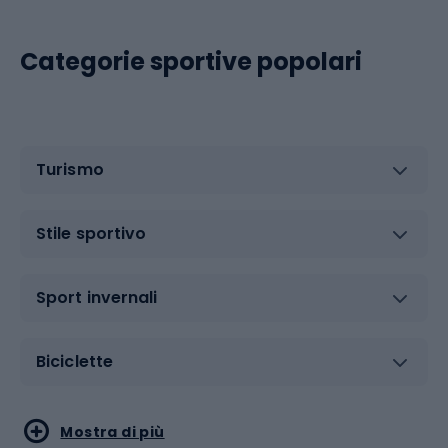
Categorie sportive popolari
Turismo
Stile sportivo
Sport invernali
Biciclette
Sport acquatici
Sport di arti marziali
Mostra di più