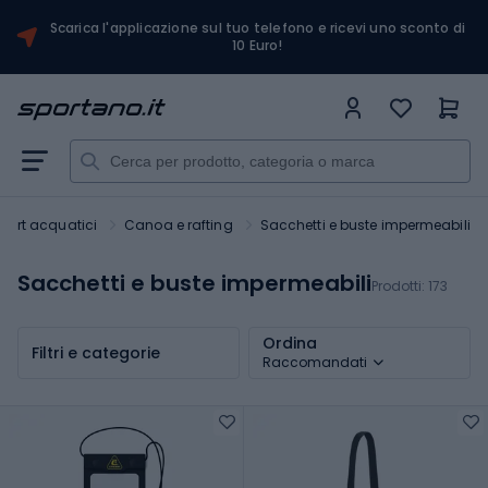
Scarica l'applicazione sul tuo telefono e ricevi uno sconto di
10 Euro!
port acquatici
Canoa e rafting
Sacchetti e buste impermeabili
Sacchetti e buste impermeabili
Prodotti:
173
Ordina
Filtri e categorie
Raccomandati