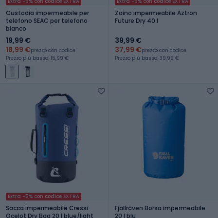
Extra -5% con codice EXTRA
Extra -5% con codice EXTRA
Custodia impermeabile per
Zaino impermeabile Aztron
telefono SEAC per telefono
Future Dry 40 l
bianco
19,99 €
39,99 €
18,99 €
37,99 €
prezzo con codice
prezzo con codice
Prezzo più basso: 15,99 €
Prezzo più basso: 39,99 €
Extra -5% con codice EXTRA
Sacca impermeabile Cressi
Fjällräven Borsa impermeabile
Ocelot Dry Bag 20 l blue/light
20 l blu