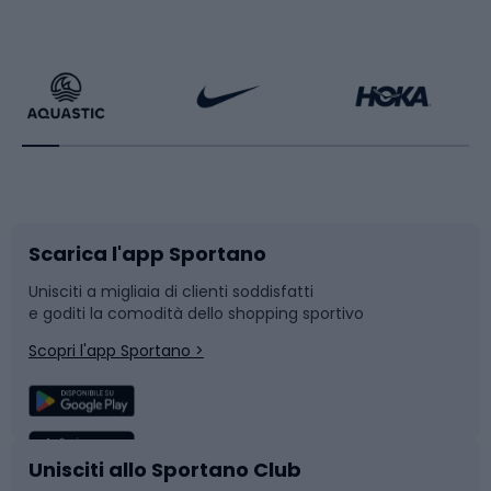
Calzature da escursionismo
Palestra e fitness
Bikepacking
Sport con le racchette
Corsa orientamento
Scarpe da ciclismo
Scarica l'app Sportano
Bushcraft
Slitte e slittini
Unisciti a migliaia di clienti soddisfatti
e goditi la comodità dello shopping sportivo
Corsa
Snowboard
Scopri l'app Sportano >
Sport di squadra
Camminata nordica
Caschi da ciclismo
Nuoto
Unisciti allo Sportano Club