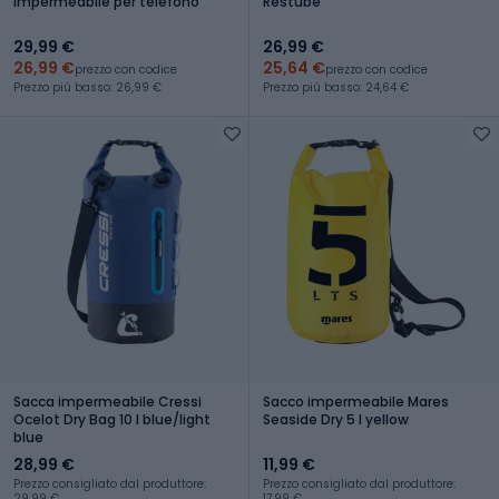
impermeabile per telefono
Restube
29,99 €
26,99 €
26,99 €
25,64 €
prezzo con codice
prezzo con codice
Prezzo più basso: 26,99 €
Prezzo più basso: 24,64 €
Sacca impermeabile Cressi
Sacco impermeabile Mares
Ocelot Dry Bag 10 l blue/light
Seaside Dry 5 l yellow
blue
28,99 €
11,99 €
Prezzo consigliato dal produttore:
Prezzo consigliato dal produttore:
29,99 €
17,99 €