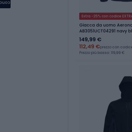
condere
Extra -25% con codice EXTR
Giacca da uomo Aeronau
AB3051UCT04291 navy b
149,99 €
112,49 €
prezzo con codic
Prezzo più basso: 119,99 €