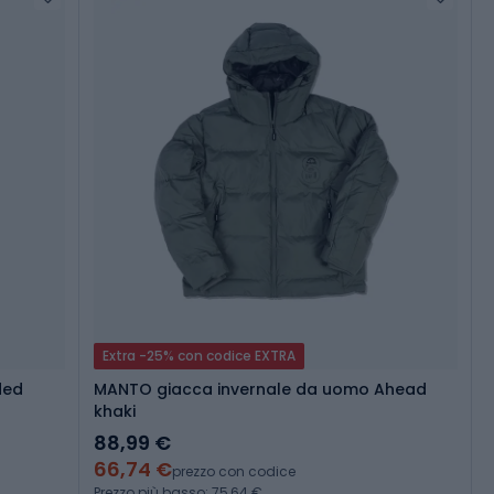
Extra -25% con codice EXTRA
ded
MANTO giacca invernale da uomo Ahead
khaki
88,99 €
66,74 €
prezzo con codice
Prezzo più basso: 75,64 €