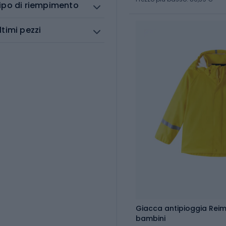
ipo di riempimento
ltimi pezzi
Giacca antipioggia Reim
bambini