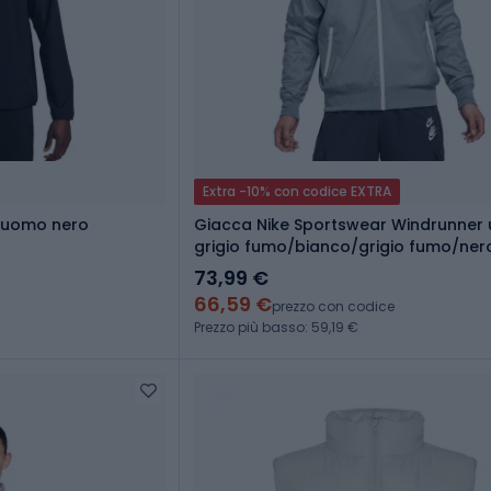
Extra -10% con codice EXTRA
t uomo nero
Giacca Nike Sportswear Windrunner
grigio fumo/bianco/grigio fumo/ner
73,99 €
66,59 €
prezzo con codice
Prezzo più basso: 59,19 €