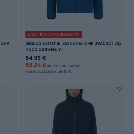
Extra -15% con codice EXTRA
ADVA
Giacca softshell da uomo CMP 39A5027 Zip
Hood petroleum
64,99 €
55,24 €
prezzo con codice
Prezzo più basso: 58,49 €