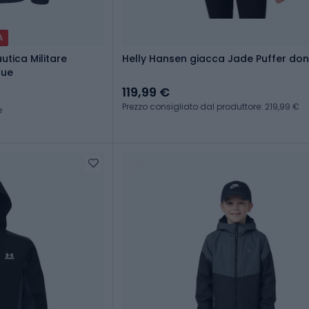
A
tica Militare
Helly Hansen giacca Jade Puffer do
lue
119,99 €
Prezzo consigliato dal produttore: 219,99 €
e