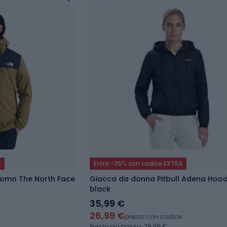
A
Extra -25% con codice EXTRA
uomo The North Face
Giacca da donna Pitbull Adena Hoo
black
35,99 €
26,99 €
prezzo con codice
Prezzo più basso: 29,99 €