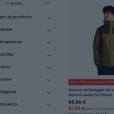
Novità
(97)
ipo di prodotto
enere
imensione
archio
rezzo
olore
Extra -15% con codice EXTR
Giacca antipioggia da 
tagione
Antora cedar/tnf black
95,99 €
ntivento
81,59 €
prezzo con codice
Prezzo più basso: 86,39 €