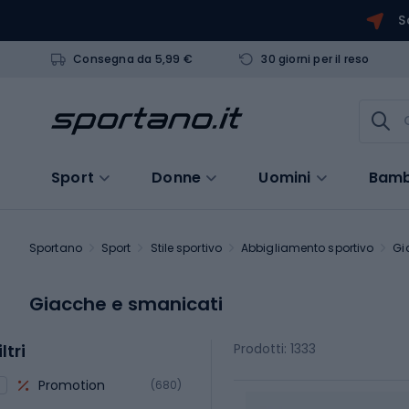
S
Consegna da 5,99 €
30 giorni per il reso
Sport
Donne
Uomini
Bamb
Sportano
Sport
Stile sportivo
Abbigliamento sportivo
Gi
Giacche e smanicati
iltri
Prodotti: 1333
Promotion
(680)