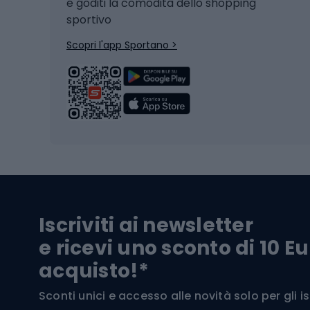
e goditi la comodità dello shopping
Snowboard
sportivo
Skit
Skitouring
Scopri l'app Sportano >
Pattini da ghiaccio
Sci da
Scarpo
Biciclette
Baston
Biciclette elettriche
Abbig
Biciclette da MTB
Sci
Biciclette da strada
Biciclette da trekking
Pantal
Iscriviti ai newsletter
Biciclette da ghiaia
Scarpo
e ricevi uno sconto di 10 Eu
Biciclette per bambini
Occhia
acquisto!*
Sci di
Sport acquatici
Sconti unici e accesso alle novità solo per gli isc
Sci pe