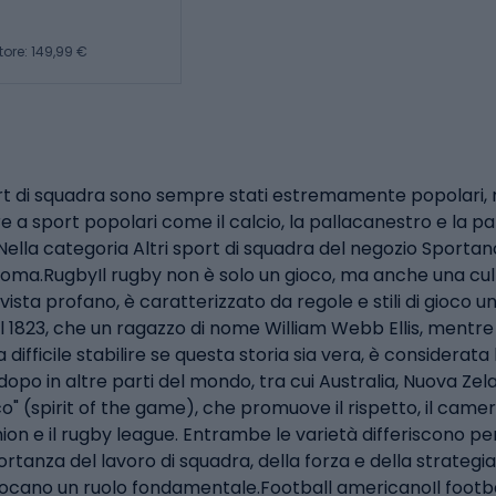
tore: 149,99 €
ort di squadra sono sempre stati estremamente popolari, 
e a sport popolari come il calcio, la pallacanestro e la pall
Nella categoria Altri sport di squadra del negozio Sporta
a.RugbyIl rugby non è solo un gioco, ma anche una cult
sta profano, è caratterizzato da regole e stili di gioco uni
 1823, che un ragazzo di nome William Webb Ellis, mentre 
ifficile stabilire se questa storia sia vera, è considerata l'
dopo in altre parti del mondo, tra cui Australia, Nuova Zel
gioco" (spirit of the game), che promuove il rispetto, il ca
y union e il rugby league. Entrambe le varietà differiscono p
ortanza del lavoro di squadra, della forza e della strategia
a giocano un ruolo fondamentale.Football americanoIl foot