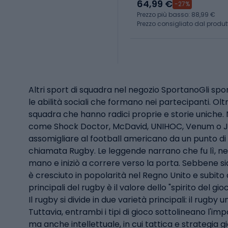
64,99 €
-27%
Prezzo più basso: 88,99 €
Prezzo consigliato dal produt
Altri sport di squadra nel negozio SportanoGli sp
le abilità sociali che formano nei partecipanti. Oltr
squadra che hanno radici proprie e storie uniche. 
come Shock Doctor, McDavid, UNIHOC, Venum o Jom
assomigliare al football americano da un punto di vi
chiamata Rugby. Le leggende narrano che fu lì, nel
mano e iniziò a correre verso la porta. Sebbene sia d
è cresciuto in popolarità nel Regno Unito e subito 
principali del rugby è il valore dello "spirito del 
Il rugby si divide in due varietà principali: il rugb
Tuttavia, entrambi i tipi di gioco sottolineano l'imp
ma anche intellettuale, in cui tattica e strategi