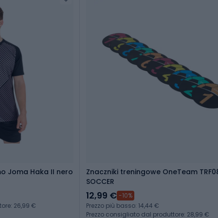
o Joma Haka II nero
Znaczniki treningowe OneTeam TRF08 
SOCCER
12,99 €
-10%
tore: 26,99 €
Prezzo più basso: 14,44 €
Prezzo consigliato dal produttore: 28,99 €