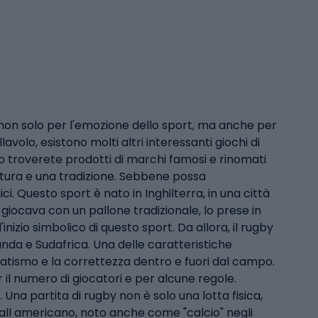
non solo per l'emozione dello sport, ma anche per
avolo, esistono molti altri interessanti giochi di
no troverete prodotti di marchi famosi e rinomati
ura e una tradizione. Sebbene possa
ci. Questo sport è nato in Inghilterra, in una città
giocava con un pallone tradizionale, lo prese in
inizio simbolico di questo sport. Da allora, il rugby
anda e Sudafrica. Una delle caratteristiche
meratismo e la correttezza dentro e fuori dal campo.
er il numero di giocatori e per alcune regole.
. Una partita di rugby non è solo una lotta fisica,
ball americano, noto anche come "calcio" negli