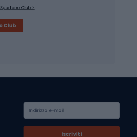
Pesca con galleggiante
 Sportano Club >
Pesca al feeder di fondo
no Club
Accessori per biciclette
Occhiali da ciclismo
is
Borse da ciclismo
Luci per biciclette
mo
Sedili per cicli
Serrature per biciclette
Scarpe da ciclismo con plateau
Zaini da ciclismo
Indirizzo e-mail
Componenti per biciclette
Selle per biciclette
Iscriviti