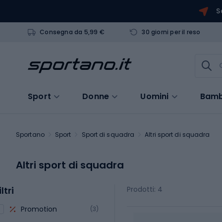
S
Consegna da 5,99 €
30 giorni per il reso
Sport
Donne
Uomini
Bamb
Sportano
Sport
Sport di squadra
Altri sport di squadra
Altri sport di squadra
iltri
Prodotti: 4
Promotion
(3)