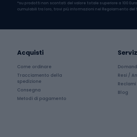
*su prodotti non scontati del valore totale superiore a 100 Eur
Costumi da bagno
Caschi
cumulabili tra loro, trovi più informazioni nel
Regolamento del S
Kayak
Abbig
Gommoni
Cam
Tavole SUP
Mute in neoprene
Acces
Acquisti
Serviz
Cucin
Calzature da escursionismo
Come ordinare
Domande
Tracciamento della
Resi / 
Stivali da trekking
Mobil
spedizione
Reclami
Consegna
Scarponi da montagna
Tende 
Blog
Metodi di pagamento
Scarponi da trekking
Bikepacking
Giacc
Pantal