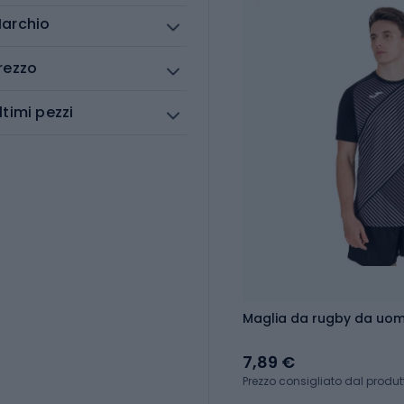
archio
rezzo
ltimi pezzi
Maglia da rugby da uom
7,89 €
Prezzo consigliato dal produt