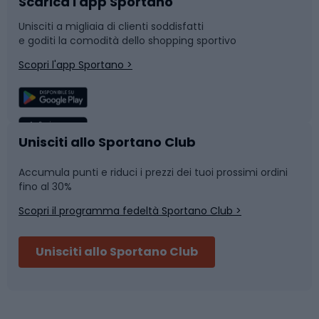
Scarica l'app Sportano
Bushcraft
Slitte e slittini
Unisciti a migliaia di clienti soddisfatti
e goditi la comodità dello shopping sportivo
Corsa
Snowboard
Scopri l'app Sportano >
Sport di squadra
Camminata nordica
Caschi da ciclismo
Nuoto
Unisciti allo Sportano Club
Accumula punti e riduci i prezzi dei tuoi prossimi ordini
Skitouring
Pattinaggio
fino al 30%
Scopri il programma fedeltà Sportano Club >
Sci
Pesca
Unisciti allo Sportano Club
Campeggio
Accessori per biciclette