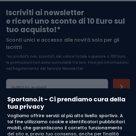
Abbigliamento da escursionismo
Componenti per biciclette
Iscriviti ai newsletter
e ricevi uno sconto di 10 Euro sul
Arrampicata
tuo acquisto!*
Sconti unici e accesso alle novità solo per gli
Medicina dello sport
iscritti
*su prodotti non scontati del valore totale superiore a 100 Euro,
Abbigliamento ciclistico
le promozioni non sono cumulabili tra loro, trovi più informazioni
nel
Regolamento del Servizio Newsletter.
Indirizzo e-mail
Sportano.it - Ci prendiamo cura della
tua privacy
Acquisti
Vogliamo offrire servizi al più alto livello sportivo. A
tal fine utilizziamo cookie e identificatori pubblicitari
mobili, che garantiscono il corretto funzionamento
Servizio clienti
del sito e, previo tuo consenso, anche per finalità