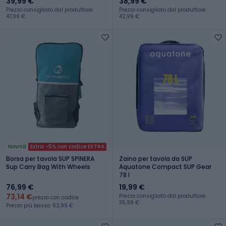
39,99 €
38,99 €
Prezzo consigliato dal produttore:
Prezzo consigliato dal produttore:
47,99 €
42,99 €
Novità
Extra -5% con codice EXTRA
Borsa per tavola SUP SPINERA
Zaino per tavola da SUP
Sup Carry Bag With Wheels
Aquatone Compact SUP Gear
78 l
76,99 €
19,99 €
73,14 €
Prezzo consigliato dal produttore:
prezzo con codice
35,99 €
Prezzo più basso: 62,99 €