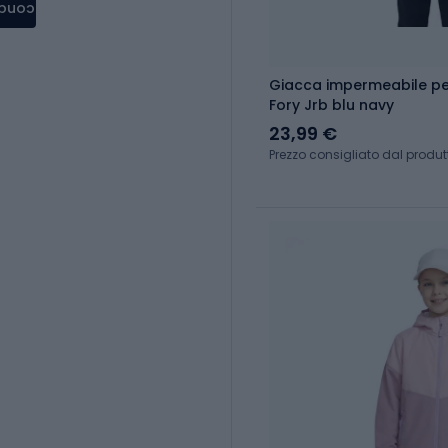
condere
Giacca impermeabile p
Fory Jrb blu navy
23,99 €
Prezzo consigliato dal produt