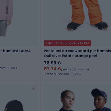
Extra -25% con codice EXTRA
er bambini KADVA
Pantaloni da snowboard per bambin
Quiksilver Estate orange peel
76,99 €
57,74 €
tore: 35,99 €
prezzo con codice
Prezzo più basso: 61,59 €