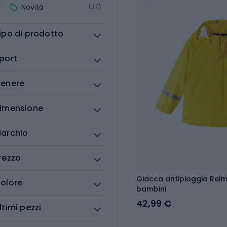
Novità
(37)
ipo di prodotto
port
enere
imensione
archio
rezzo
Giacca antipioggia Reim
olore
bambini
42,99 €
ltimi pezzi