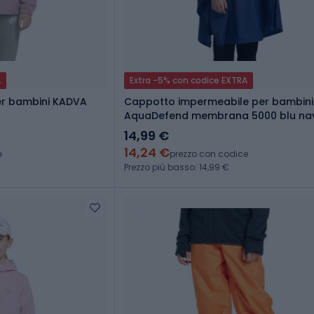
A
Extra -5% con codice EXTRA
er bambini KADVA
Cappotto impermeabile per bambin
AquaDefend membrana 5000 blu na
14,99 €
14,24 €
e
prezzo con codice
Prezzo più basso: 14,99 €