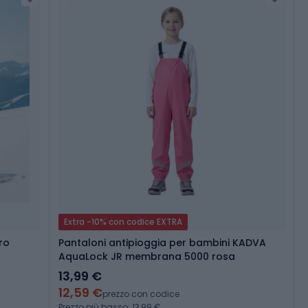
Extra -10% con codice EXTRA
ro
Pantaloni antipioggia per bambini KADVA
AquaLock JR membrana 5000 rosa
13,99 €
12,59 €
prezzo con codice
Prezzo più basso: 13,99 €