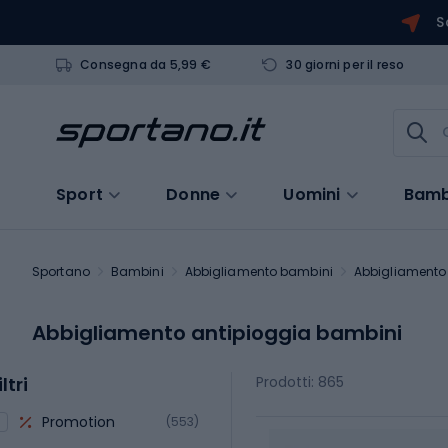
S
Consegna da 5,99 €
30 giorni per il reso
Sport
Donne
Uomini
Bamb
Sportano
Bambini
Abbigliamento bambini
Abbigliamento
Abbigliamento antipioggia bambini
iltri
Prodotti: 865
Promotion
(553)