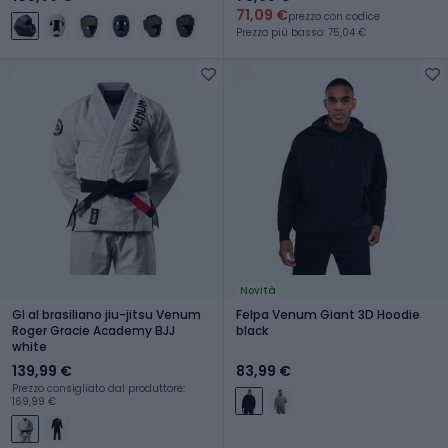
71,09 €
prezzo con codice
Prezzo più basso: 75,04 €
Novità
GI al brasiliano jiu-jitsu Venum
Felpa Venum Giant 3D Hoodie
Roger Gracie Academy BJJ
black
white
139,99 €
83,99 €
Prezzo consigliato dal produttore:
169,99 €