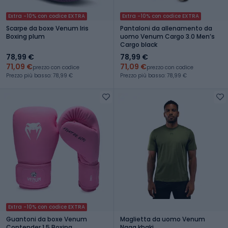
Extra -10% con codice EXTRA
Extra -10% con codice EXTRA
Scarpe da boxe Venum Iris
Pantaloni da allenamento da
Boxing plum
uomo Venum Cargo 3.0 Menʼs
Cargo black
78,99 €
78,99 €
71,09 €
71,09 €
prezzo con codice
prezzo con codice
Prezzo più basso: 78,99 €
Prezzo più basso: 78,99 €
Extra -10% con codice EXTRA
Guantoni da boxe Venum
Maglietta da uomo Venum
Contender 1.5 Boxing
Naga khaki