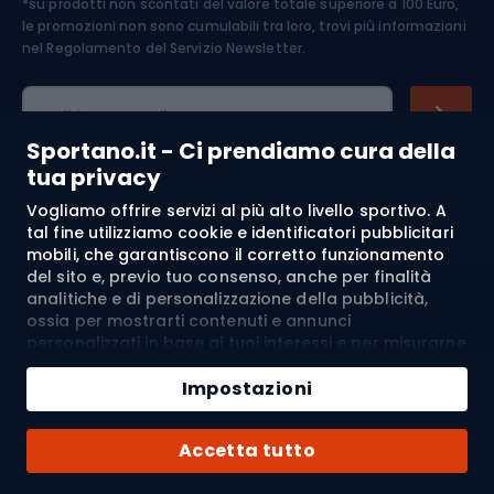
*su prodotti non scontati del valore totale superiore a 100 Euro,
Abbigliamento ciclistico
le promozioni non sono cumulabili tra loro, trovi più informazioni
nel
Regolamento del Servizio Newsletter.
Indirizzo e-mail
Sportano.it - Ci prendiamo cura della
tua privacy
Vogliamo offrire servizi al più alto livello sportivo. A
Acquisti
tal fine utilizziamo cookie e identificatori pubblicitari
mobili, che garantiscono il corretto funzionamento
Servizio clienti
del sito e, previo tuo consenso, anche per finalità
analitiche e di personalizzazione della pubblicità,
Regolamento
ossia per mostrarti contenuti e annunci
personalizzati in base ai tuoi interessi e per misurarne
l’efficacia. I cookie e gli identificatori pubblicitari
Chi siamo
mobili possono essere utilizzati sia per attività
Impostazioni
pubblicitarie personalizzate sia non personalizzate, a
seconda dei consensi da te espressi. Se clicchi su
Spedizione a:
IT
Accetta tutto
“Accetta tutto”, acconsenti al trattamento dei tuoi
dati personali da parte di SPORTANO.COM Sp. z o.o. e