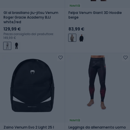
Novità
GI al brasiliano jiu-jitsu Venum
Felpa Venum Giant 3D Hoodie
Roger Gracie Academy BJJ
beige
white/red
129,99 €
83,99 €
Prezzo consigliato dal produttore:
149,99 €
Novità
Zaino Venum Evo 2 Light 25 l
Leggings da allenamento uomo