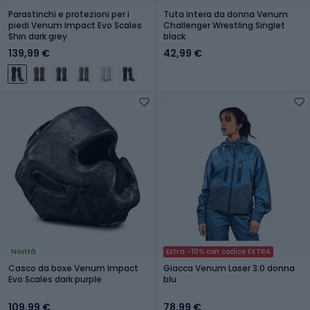
Parastinchi e protezioni per i
Tuta intera da donna Venum
piedi Venum Impact Evo Scales
Challenger Wrestling Singlet
Shin dark grey
black
139,99 €
42,99 €
Novità
Extra -10% con codice EXTRA
Casco da boxe Venum Impact
Giacca Venum Laser 3.0 donna
Evo Scales dark purple
blu
109,99 €
78,99 €