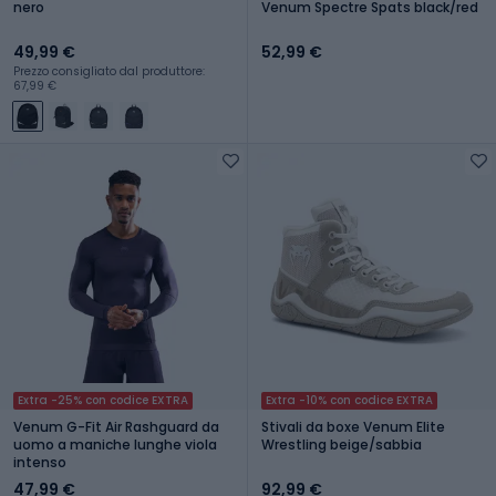
nero
Venum Spectre Spats black/red
49,99 €
52,99 €
Prezzo consigliato dal produttore:
67,99 €
Extra -25% con codice EXTRA
Extra -10% con codice EXTRA
Venum G-Fit Air Rashguard da
Stivali da boxe Venum Elite
uomo a maniche lunghe viola
Wrestling beige/sabbia
intenso
47,99 €
92,99 €