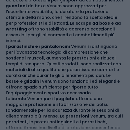
guantoni
da boxe Venum sono apprezzati per
l'eccellente vestibilità, la durata e la protezione
ottimale della mano, che li rendono la scelta ideale
per professionisti e dilettanti. Le
scarpe da boxe e da
wrestling
offrono stabilità e aderenza eccezionali,
essenziali per gli allenamenti e i combattimenti più
intensi.
I
parastinchi e i pantaloncini
Venum si distinguono
per l'avanzata tecnologia di compressione che
sostiene i muscoli, aumenta le prestazioni e riduce i
tempi di recupero. Questi prodotti sono realizzati con
materiali di alta qualità che garantiscono comfort e
durata anche durante gli allenamenti più duri. Le
borse e gli zaini
Venum sono funzionali ed eleganti e
offrono spazio sufficiente per riporre tutto
l'equipaggiamento sportivo necessario.
Le
bende
Venum
per il pugilato
offrono una
maggiore protezione e stabilizzazione dei polsi,
fondamentale per la sicurezza durante le sessioni di
allenamento più intense. Le
protezioni
Venum, tra cui i
paradenti, le protezioni inguinali e i parastinchi,
offrono il massimo livello di protezione, consentendo