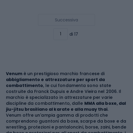
Successiva
di 17
Venum
è un prestigioso marchio francese di
abbigliamento e attrezzature per sport da
combattimento
, le cui fondamenta sono state
costruite da Franck Dupuis e Andre Vieira nel 2006. Il
marchio è specializzato in attrezzature per varie
discipline da combattimento, dalle
MMA alla boxe, dal
jiu-jitsu brasiliano al karate e alla muay thai
.
Venum offre un'ampia gamma di prodotti che
comprendono guantoni da boxe, scarpe da boxe e da
wrestling, protezioni e pantaloncini, borse, zaini, bende
da boxe e protezioni per gli sport da combattimento. I