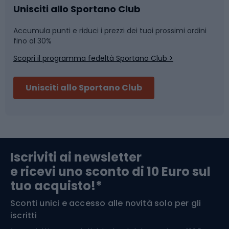
Caschi da ciclismo
Nuoto
Unisciti allo Sportano Club
Accumula punti e riduci i prezzi dei tuoi prossimi ordini
Skitouring
Pattinaggio
fino al 30%
Scopri il programma fedeltà Sportano Club >
Sci
Pesca
Unisciti allo Sportano Club
Campeggio
Accessori per biciclette
Abbigliamento da escursionismo
Componenti per biciclette
Iscriviti ai newsletter
e ricevi uno sconto di 10 Euro sul
Arrampicata
tuo acquisto!*
Sconti unici e accesso alle novità solo per gli
Medicina dello sport
iscritti