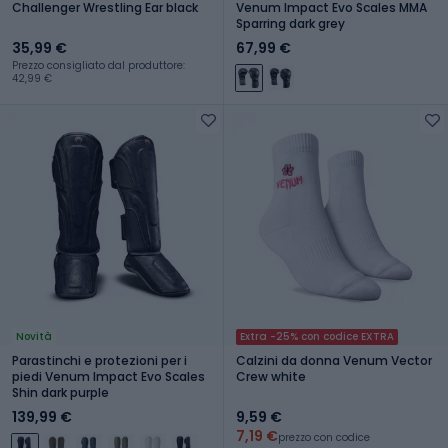
Challenger Wrestling Ear black
Venum Impact Evo Scales MMA
Sparring dark grey
35,99 €
67,99 €
Prezzo consigliato dal produttore:
42,99 €
Novità
Extra -25% con codice EXTRA
Parastinchi e protezioni per i
Calzini da donna Venum Vector
piedi Venum Impact Evo Scales
Crew white
Shin dark purple
139,99 €
9,59 €
7,19 €
prezzo con codice