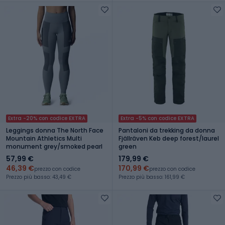
Extra -20% con codice EXTRA
Extra -5% con codice EXTRA
Leggings donna The North Face
Pantaloni da trekking da donna
Mountain Athletics Multi
Fjällräven Keb deep forest/laurel
monument grey/smoked pearl
green
57,99 €
179,99 €
46,39 €
170,99 €
prezzo con codice
prezzo con codice
Prezzo più basso: 43,49 €
Prezzo più basso: 161,99 €