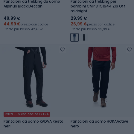
Pantaloni da trekking da uomo
Pantaloni da trekking per
Alpinus Black Deccan
bambini CMP 3T51644 Zip Off
midnight
49,99 €
29,99 €
44,99 €
26,99 €
prezzo con codice
prezzo con codice
Prezzo più basso: 42,49 €
Prezzo più basso: 29,99 €
Extra -5% con codice EXTRA
Pantaloni da uomo KADVA Resto
Pantaloni da uomo HOKAActive
neri
nero