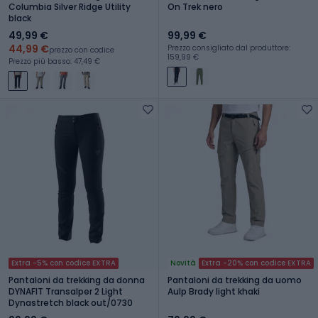
Columbia Silver Ridge Utility
On Trek nero
black
49,99 €
99,99 €
44,99 €
Prezzo consigliato dal produttore:
prezzo con codice
159,99 €
Prezzo più basso: 47,49 €
Extra -5% con codice EXTRA
Novità
Extra -20% con codice EXTRA
Pantaloni da trekking da donna
Pantaloni da trekking da uomo
DYNAFIT Transalper 2 Light
Aulp Brady light khaki
Dynastretch black out/0730