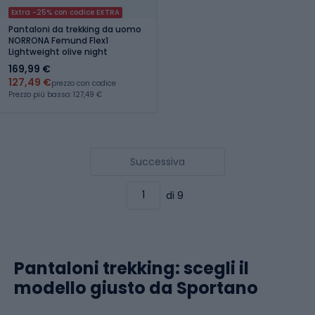
Extra -25% con codice EXTRA
Pantaloni da trekking da uomo
NORRONA Femund Flex1
Lightweight olive night
169,99 €
127,49 €
prezzo con codice
Prezzo più basso: 127,49 €
Successiva
di 9
Pantaloni trekking: scegli il
modello giusto da Sportano