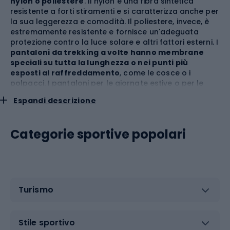
nylon o poliestere
. Il nylon è una fibra sintetica
resistente a forti stiramenti e si caratterizza anche per
la sua leggerezza e comodità. Il poliestere, invece, è
estremamente resistente e fornisce un'adeguata
protezione contro la luce solare e altri fattori esterni. I
pantaloni da trekking a volte hanno membrane
speciali su tutta la lunghezza o nei punti più
esposti al raffreddamento
, come le cosce o i
polpacci. I pantaloni per le giornate estive o per le
stagioni di transizione, invece, sono realizzati con
Espandi descrizione
materiali più sottili per garantire una corretta
ventilazione. Vale anche la pena scegliere
pantaloni
con rivestimento FlashDry™ che allontana
Categorie sportive popolari
l'umidità
, per sentirsi sempre asciutti e freschi in ogni
condizione.
Tra i vari modelli, puoi trovare
i pantaloni
da trekking
in GORE-TEX
®,
realizzati con un tessuto che offre un
elevato livello di impermeabilità, protezione dalle
Turismo
raffiche di vento freddo e un adeguato flusso d'aria.
D'altra parte, i
pantaloni da trekking Columbia
sono
dotati della
tecnologia Omni-Wick™
, che allontana
l'umidità in modo rapido ed efficace. Garantisce una
Stile sportivo