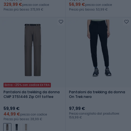
329,99 €
56,99 €
prezzo con codice
prezzo con codice
Prezzo più basso: 373,99 €
Prezzo più basso: 53,99 €
Extra -25% con codice EXTRA
Pantaloni da trekking da donna
Pantaloni da trekking da donna
CMP 3T51446 Zip Off toffee
On Trek nero
59,99 €
97,99 €
44,99 €
Prezzo consigliato dal produttore:
prezzo con codice
159,99 €
Prezzo più basso: 38,99 €