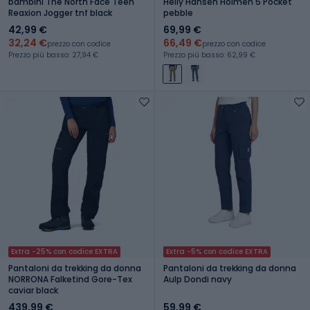
bambini The North Face Teen
Helly Hansen Holmen 5 Pocket
Reaxion Jogger tnf black
pebble
42,99 €
69,99 €
32,24 €
66,49 €
prezzo con codice
prezzo con codice
Prezzo più basso: 27,94 €
Prezzo più basso: 62,99 €
Extra -25% con codice EXTRA
Extra -5% con codice EXTRA
Pantaloni da trekking da donna
Pantaloni da trekking da donna
NORRONA Falketind Gore-Tex
Aulp Dondi navy
caviar black
439,99 €
59,99 €