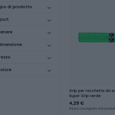
ipo di prodotto
port
enere
imensione
rezzo
olore
Grip per racchetta da s
Super Grip verde
4,29 €
Prezzo consigliato dal produt