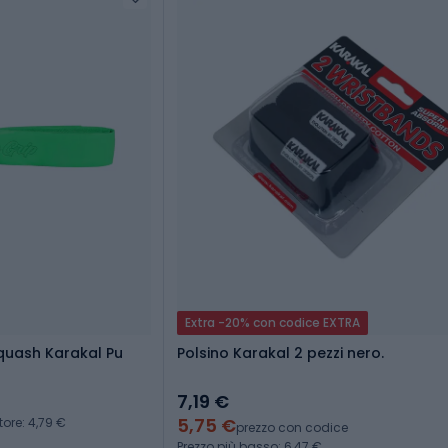
Extra -20% con codice EXTRA
quash Karakal Pu
Polsino Karakal 2 pezzi nero.
7,19 €
5,75 €
tore: 4,79 €
prezzo con codice
Prezzo più basso: 6,47 €