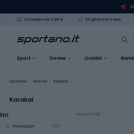
S
Consegna da 5,99 €
30 giorni per il reso
Sport
Donne
Uomini
Bamb
Sportano
Marche
Karakal
Karakal
iltri
Prodotti: 56
Promotion
(36)