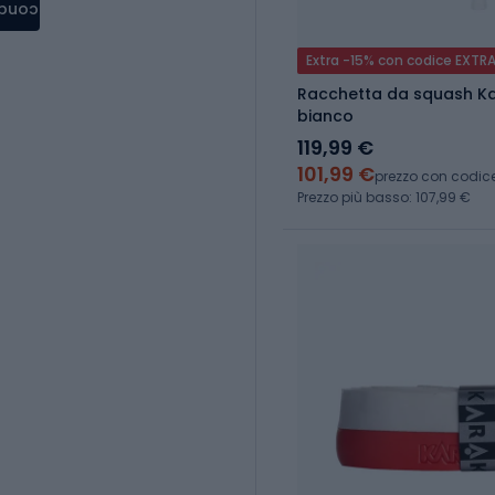
condere
Extra -15% con codice EXTR
Racchetta da squash Kar
bianco
119,99 €
101,99 €
prezzo con codic
Prezzo più basso: 107,99 €