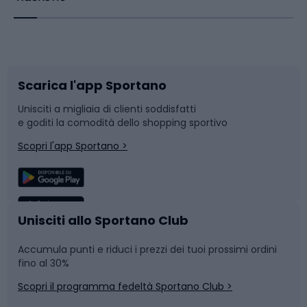
Corsa orientamento
Scarpe da ciclismo
Scarica l'app Sportano
Bushcraft
Slitte e slittini
Unisciti a migliaia di clienti soddisfatti
e goditi la comodità dello shopping sportivo
Corsa
Snowboard
Scopri l'app Sportano >
Sport di squadra
Camminata nordica
Caschi da ciclismo
Nuoto
Unisciti allo Sportano Club
Accumula punti e riduci i prezzi dei tuoi prossimi ordini
Skitouring
Pattinaggio
fino al 30%
Scopri il programma fedeltà Sportano Club >
Sci
Pesca