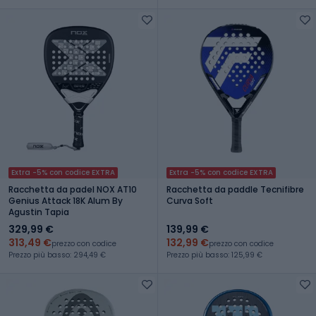
Extra -5% con codice EXTRA
Extra -5% con codice EXTRA
Racchetta da padel NOX AT10
Racchetta da paddle Tecnifibre
Genius Attack 18K Alum By
Curva Soft
Agustin Tapia
329,99 €
139,99 €
313,49 €
132,99 €
prezzo con codice
prezzo con codice
Prezzo più basso: 294,49 €
Prezzo più basso: 125,99 €