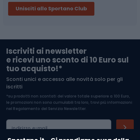
Unisciti allo Sportano Club
Campeggio
Accessori per biciclette
Abbigliamento da escursionismo
Componenti per biciclette
Iscriviti ai newsletter
e ricevi uno sconto di 10 Euro sul
Arrampicata
tuo acquisto!*
Sconti unici e accesso alle novità solo per gli
Medicina dello sport
iscritti
*su prodotti non scontati del valore totale superiore a 100 Euro,
Abbigliamento ciclistico
le promozioni non sono cumulabili tra loro, trovi più informazioni
nel
Regolamento del Servizio Newsletter.
Indirizzo e-mail