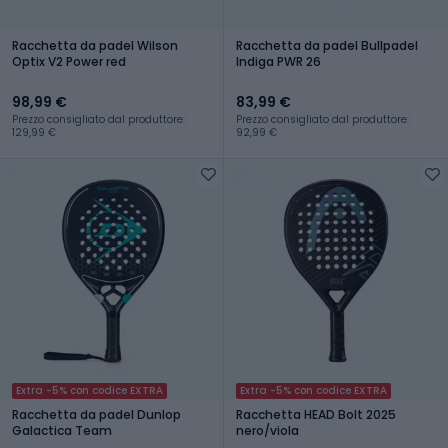
Racchetta da padel Wilson
Racchetta da padel Bullpadel
Optix V2 Power red
Indiga PWR 26
98,99 €
83,99 €
Prezzo consigliato dal produttore:
Prezzo consigliato dal produttore:
129,99 €
92,99 €
Extra -5% con codice EXTRA
Extra -5% con codice EXTRA
Racchetta da padel Dunlop
Racchetta HEAD Bolt 2025
Galactica Team
nero/viola