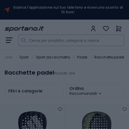
Scarica l'applicazione sul tuo telefono e ricevi uno sconto di
10 Euro!
ortano
Sport
Sport da racchetta
Padel
Racchette padel
Racchette padel
Prodotti:
104
Ordina
Filtri e categorie
Raccomandati