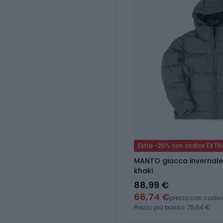
Extra -25% con codice EXTR
MANTO giacca invernal
khaki
88,99 €
66,74 €
prezzo con codic
Prezzo più basso: 75,64 €