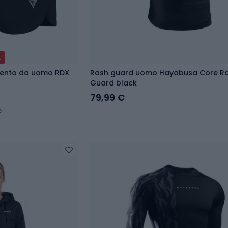
A
mento da uomo RDX
Rash guard uomo Hayabusa Core R
Guard black
79,99 €
e