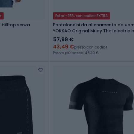
A
Extra -25% con codice EXTRA
 Hilltop senza
Pantaloncini da allenamento da uo
YOKKAO Original Muay Thai electric 
57,99 €
43,49 €
prezzo con codice
Prezzo più basso: 46,39 €