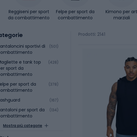
Reggiseni per sport
Felpe per sport da
Kimono per art
da combattimento
combattimento
marziali
ategorie
Prodotti: 2141
antaloncini sportivi di
(501)
combattimento
agliette e tank top
(428)
er sport da
combattimento
elpe per sport da
(378)
combattimento
Rashguard
(167)
antaloni per sport da
(134)
combattimento
Mostra più categorie