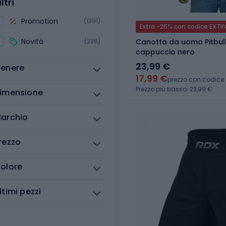
iltri
Promotion
(1391)
Extra -25% con codice EXTR
Novità
(238)
Canotta da uomo Pitbull
cappuccio nero
23,99 €
enere
17,99 €
prezzo con codice
Prezzo più basso: 23,99 €
imensione
archio
rezzo
olore
ltimi pezzi