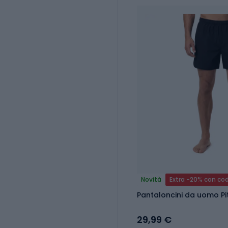
Novità
Extra -20% con co
Pantaloncini da uomo Pit
29,99 €