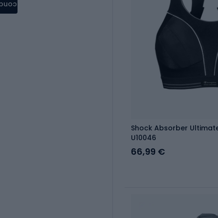
condere
Shock Absorber Ultimat
U10046
66,99 €