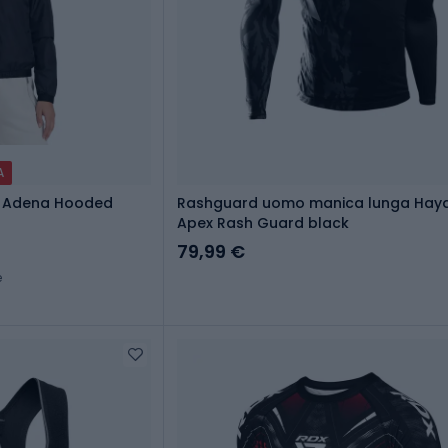
A
l Adena Hooded
Rashguard uomo manica lunga Hay
Apex Rash Guard black
79,99 €
e