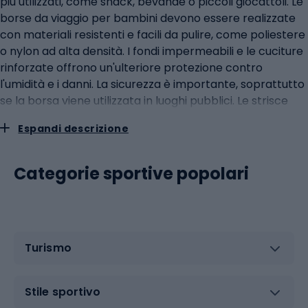
più utilizzati, come snack, bevande o piccoli giocattoli. Le
borse da viaggio per bambini devono essere realizzate
con materiali resistenti e facili da pulire, come poliestere
o nylon ad alta densità. I fondi impermeabili e le cuciture
rinforzate offrono un'ulteriore protezione contro
l'umidità e i danni. La sicurezza è importante, soprattutto
se la borsa viene utilizzata in luoghi pubblici. Le strisce
riflettenti sulla borsa migliorano la visibilità del bambino
Espandi descrizione
in condizioni di scarsa illuminazione. Gli spallacci
ergonomici e i manici morbidi garantiscono un trasporto
confortevole, anche quando la borsa è piena. L'aspetto
Categorie sportive popolari
estetico della borsa è altrettanto importante. I bambini
sono più propensi a utilizzare articoli che soddisfano i
loro gusti. Molti marchi offrono borse in una varietà di
colori e design e anche la possibilità di personalizzarle,
Turismo
ad esempio aggiungendo il nome del bambino. Borse da
tennis per giovani campioni: funzionalità e stile Le borse
da tennis per bambini sono progettate specificamente
Stile sportivo
per trasportare l'attrezzatura da tennis come