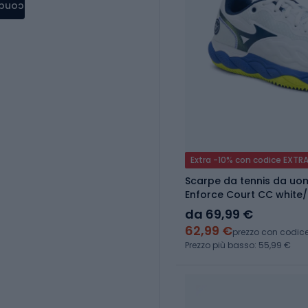
condere
Extra -10% con codice EXTR
Scarpe da tennis da u
Enforce Court CC white/
blue/lightning
da 69,99 €
62,99 €
prezzo con codic
Prezzo più basso: 55,99 €