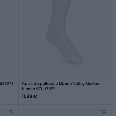
552827Z
Calze da pallavolo Mizuno Volley Medium
bianco 67UU71571
11,99 €