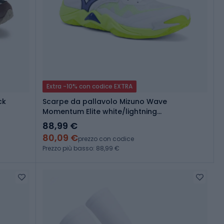
Extra -10% con codice EXTRA
ck
Scarpe da pallavolo Mizuno Wave
Momentum Elite white/lightning
yellow/dazzling blue
88,99 €
80,09 €
prezzo con codice
Prezzo più basso: 88,99 €