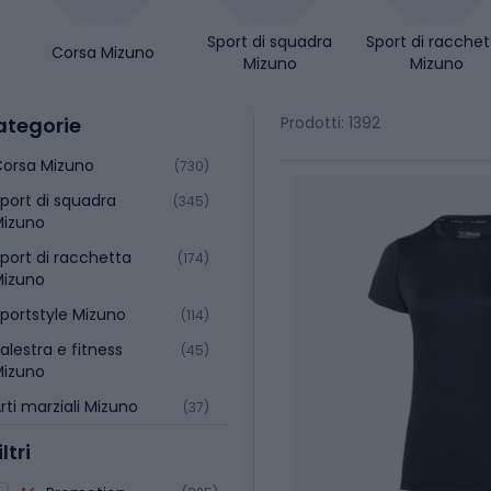
Sport di squadra
Sport di racchet
Corsa Mizuno
Mizuno
Mizuno
ategorie
Prodotti: 1392
orsa Mizuno
(730)
port di squadra
(345)
Mizuno
port di racchetta
(174)
Mizuno
portstyle Mizuno
(114)
alestra e fitness
(45)
Mizuno
rti marziali Mizuno
(37)
iltri