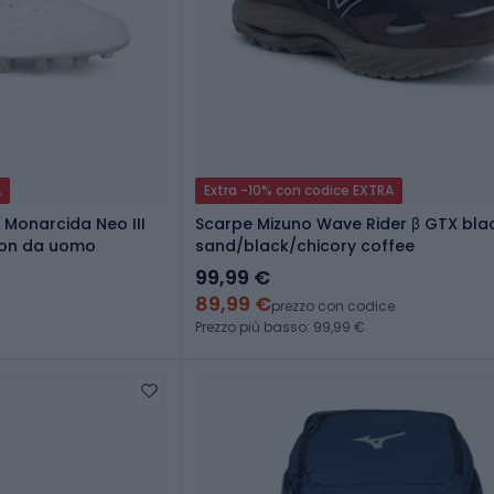
A
Extra -10% con codice EXTRA
 Monarcida Neo III
Scarpe Mizuno Wave Rider β GTX bla
eon da uomo
sand/black/chicory coffee
99,99 €
89,99 €
prezzo con codice
Prezzo più basso: 99,99 €