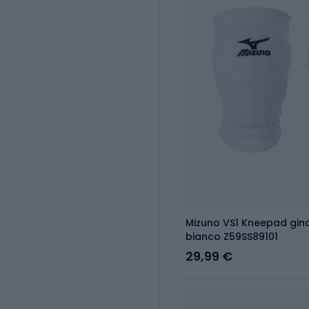
Mizuno VS1 Kneepad gino
bianco Z59SS89101
29,99 €