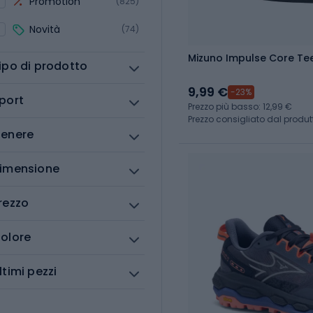
Promotion
(825)
Novità
(74)
Mizuno Impulse Core Te
ipo di prodotto
9,99 €
-23%
port
Prezzo più basso: 12,99 €
Prezzo consigliato dal produt
enere
imensione
rezzo
olore
ltimi pezzi