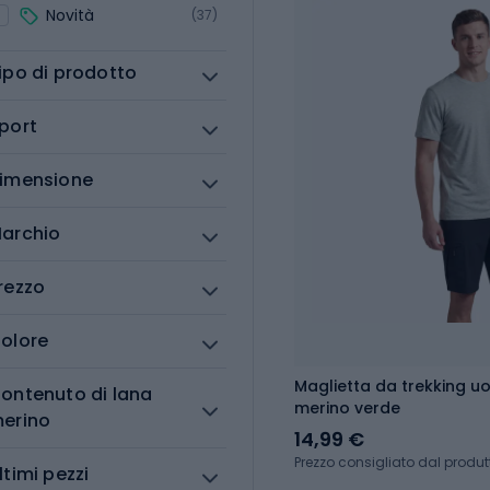
Novità
(37)
ipo di prodotto
port
imensione
archio
rezzo
olore
Maglietta da trekking 
ontenuto di lana
merino verde
erino
14,99 €
Prezzo consigliato dal produt
ltimi pezzi