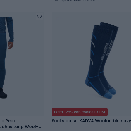
Extra -25% con codice EXTRA
mo Peak
Socks da sci KADVA Woolan blu navy
 Johns Long Wool-