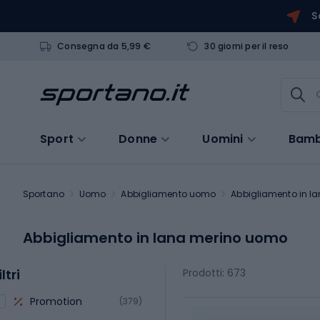
S
Consegna da 5,99 €
30 giorni per il reso
Sport
Donne
Uomini
Bamb
Sportano
Uomo
Abbigliamento uomo
Abbigliamento in l
Abbigliamento in lana merino uomo
iltri
Prodotti: 673
Promotion
(379)