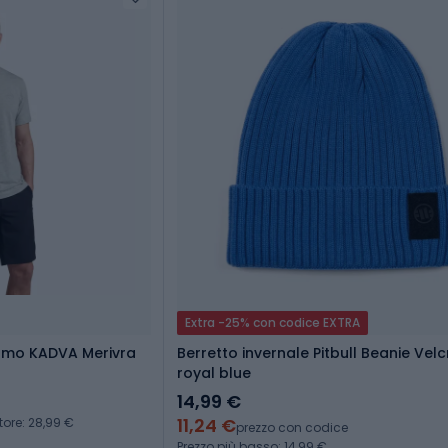
Extra -25% con codice EXTRA
uomo KADVA Merivra
Berretto invernale Pitbull Beanie Vel
royal blue
14,99 €
11,24 €
tore: 28,99 €
prezzo con codice
Prezzo più basso: 14,99 €