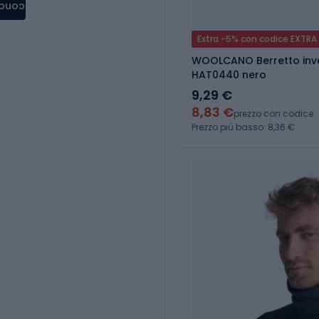
condere
Extra -5% con codice EXTRA
WOOLCANO Berretto inve
HAT0440 nero
9,29 €
8,83 €
prezzo con codice
Prezzo più basso: 8,36 €