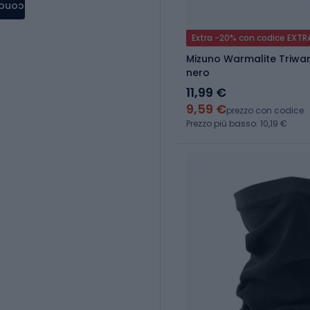
condere
Extra -20% con codice EXTR
Mizuno Warmalite Triwa
nero
11,99 €
9,59 €
prezzo con codice
Prezzo più basso: 10,19 €