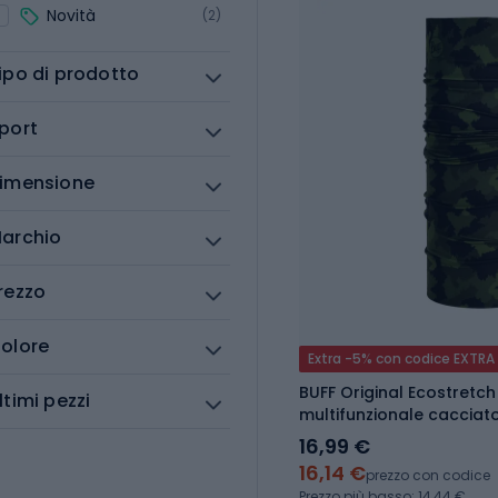
Novità
(2)
ipo di prodotto
port
imensione
archio
rezzo
olore
Extra -5% con codice EXTRA
BUFF Original Ecostretc
ltimi pezzi
multifunzionale cacciato
16,99 €
16,14 €
prezzo con codice
Prezzo più basso: 14,44 €