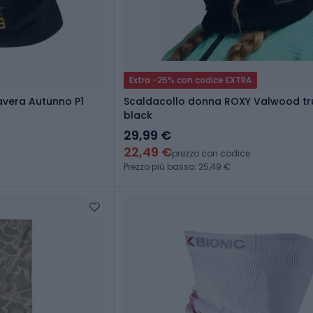
Extra -25% con codice EXTRA
avera Autunno P1
Scaldacollo donna ROXY Valwood tr
black
29,99 €
22,49 €
prezzo con codice
Prezzo più basso: 25,49 €