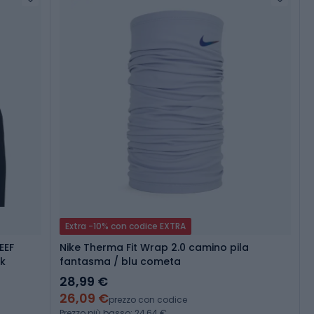
Extra -10% con codice EXTRA
EEF
Nike Therma Fit Wrap 2.0 camino pila
k
fantasma / blu cometa
28,99 €
26,09 €
prezzo con codice
Prezzo più basso: 24,64 €