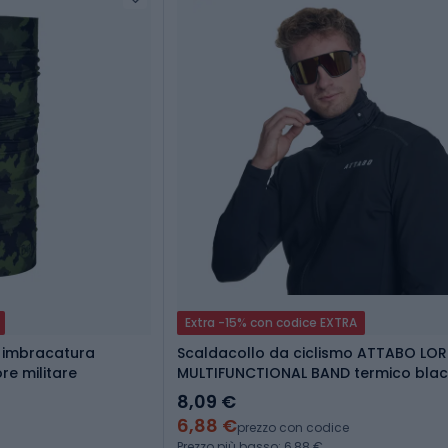
Extra -15% con codice EXTRA
h imbracatura
Scaldacollo da ciclismo ATTABO LOR
re militare
MULTIFUNCTIONAL BAND termico blac
8,09 €
6,88 €
prezzo con codice
Prezzo più basso: 6,88 €