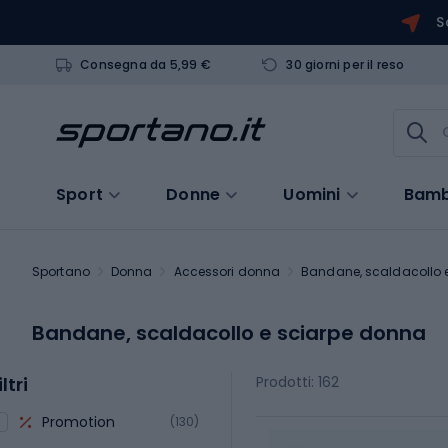
S
Consegna da 5,99 €
30 giorni per il reso
Sport
Donne
Uomini
Bamb
Sportano
Donna
Accessori donna
Bandane, scaldacollo 
Bandane, scaldacollo e sciarpe donna
iltri
Prodotti: 162
Promotion
(130)