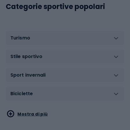
Categorie sportive popolari
Turismo
Stile sportivo
Sport invernali
Biciclette
Sport acquatici
Sport di arti marziali
Mostra di più