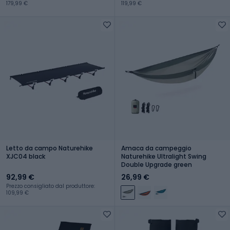
179,99 €
119,99 €
Letto da campo Naturehike
Amaca da campeggio
XJC04 black
Naturehike Ultralight Swing
Double Upgrade green
92,99 €
26,99 €
Prezzo consigliato dal produttore:
109,99 €