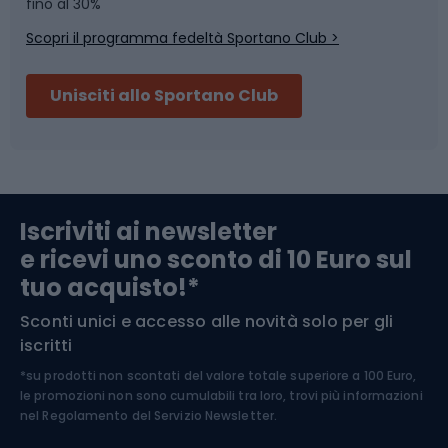
Skitouring
Pattinaggio
fino al 30%
Scopri il programma fedeltà Sportano Club >
Sci
Pesca
Unisciti allo Sportano Club
Campeggio
Accessori per biciclette
Abbigliamento da escursionismo
Componenti per biciclette
Iscriviti ai newsletter
e ricevi uno sconto di 10 Euro sul
Arrampicata
tuo acquisto!*
Sconti unici e accesso alle novità solo per gli
Medicina dello sport
iscritti
*su prodotti non scontati del valore totale superiore a 100 Euro,
Abbigliamento ciclistico
le promozioni non sono cumulabili tra loro, trovi più informazioni
nel
Regolamento del Servizio Newsletter.