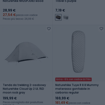
Naturehike NH20PJ083 wood
Travel S purple
28,99 €
7,19 €
27,54 €
prezzo con codice
Prezzo più basso: 26,99 €
Extra -5% con codice EXTRA
Tenda da trekking 2-osobowy
Naturehike Tuye R 8.8 Mummy
Naturehike Cloud Up 2 UL 15D
materasso gonfiabile in
moon rock gray
carbonio regular
199,99 €
169,99 €
161,49 €
Prezzo consigliato dal produttore:
prezzo con codice