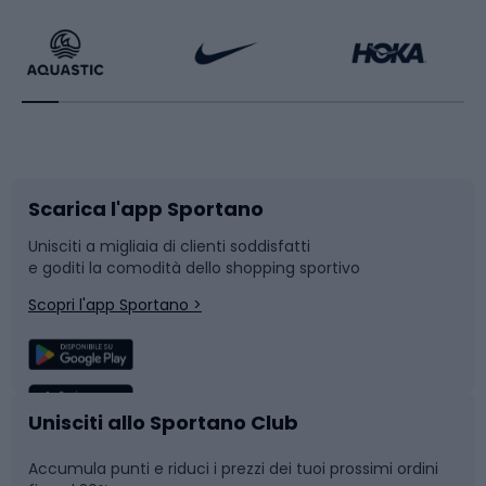
Calzature da escursionismo
Palestra e fitness
Bikepacking
Sport con le racchette
Corsa orientamento
Scarpe da ciclismo
Scarica l'app Sportano
Bushcraft
Slitte e slittini
Unisciti a migliaia di clienti soddisfatti
e goditi la comodità dello shopping sportivo
Corsa
Snowboard
Scopri l'app Sportano >
Sport di squadra
Camminata nordica
Caschi da ciclismo
Nuoto
Unisciti allo Sportano Club
Accumula punti e riduci i prezzi dei tuoi prossimi ordini