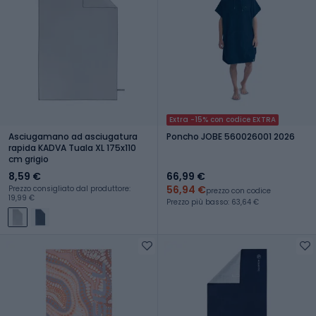
Extra -15% con codice EXTRA
Asciugamano ad asciugatura
Poncho JOBE 560026001 2026
rapida KADVA Tuala XL 175x110
cm grigio
8,59 €
66,99 €
56,94 €
Prezzo consigliato dal produttore:
prezzo con codice
19,99 €
Prezzo più basso: 63,64 €