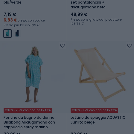
blu/verde
set pantaloncini +
asciugamano nero
7,19 €
49,99 €
6,83 €
Prezzo consigliato dal produttore:
prezzo con codice
109,99 €
Prezzo più basso: 7,19 €
Extra -25% con codice EXTRA
Extra -15% con codice EXTRA
Poncho da bagno da donna
Lettino da spiaggia AQUASTIC
Billabong Asciugamano con
Sunlito beige
cappuccio spray marino