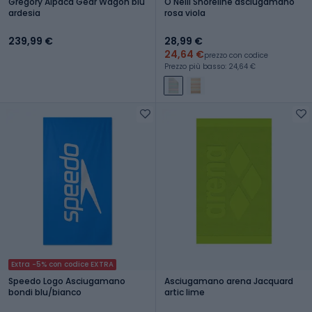
Gregory Alpaca Gear Wagon blu
O'Neill Shoreline asciugamano
ardesia
rosa viola
239,99 €
28,99 €
24,64 €
prezzo con codice
Prezzo più basso: 24,64 €
Extra -5% con codice EXTRA
Speedo Logo Asciugamano
Asciugamano arena Jacquard
bondi blu/bianco
artic lime