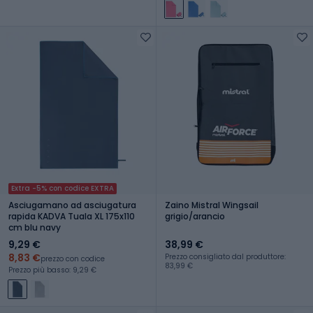
Extra -5% con codice EXTRA
Asciugamano ad asciugatura
Zaino Mistral Wingsail
rapida KADVA Tuala XL 175x110
grigio/arancio
cm blu navy
9,29 €
38,99 €
8,83 €
Prezzo consigliato dal produttore:
prezzo con codice
83,99 €
Prezzo più basso: 9,29 €