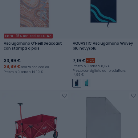
Extra -15% con codice EXTRA
Asciugamano O'Neill Seacoast
AQUASTIC Asciugamano Wavey
con stampa a pois
blu navy/blu
33,99 €
7,19 €
-12%
28,89 €
Prezzo più basso: 8,15 €
prezzo con codice
Prezzo consigliato dal produttore:
Prezzo più basso: 14,90 €
14,99 €