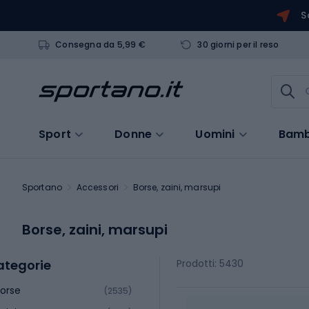
S
Consegna da 5,99 €
30 giorni per il reso
Sport
Donne
Uomini
Bamb
Sportano
Accessori
Borse, zaini, marsupi
Borse, zaini, marsupi
ategorie
Prodotti: 5430
orse
(2535)