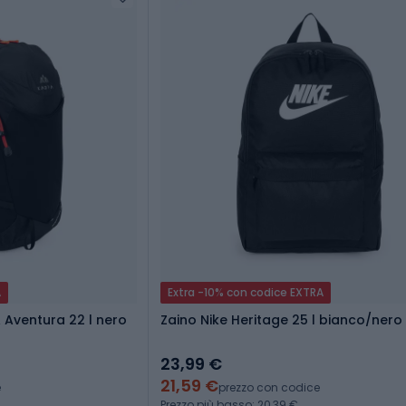
A
Extra -10% con codice EXTRA
 Aventura 22 l nero
Zaino Nike Heritage 25 l bianco/nero
23,99 €
21,59 €
e
prezzo con codice
Prezzo più basso: 20,39 €