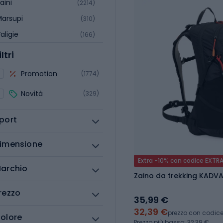
aini
(2214)
arsupi
(310)
aligie
(166)
iltri
Promotion
(1774)
Novità
(329)
port
imensione
Extra -10% con codice EXTR
archio
Zaino da trekking KADVA
rezzo
35,99 €
32,39 €
prezzo con codic
olore
Prezzo più basso: 32,39 €