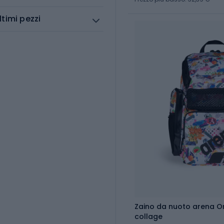
ltimi pezzi
Zaino da nuoto arena O
collage