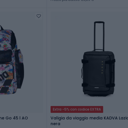
Extra -5% con codice EXTRA
ne Go 45 l AO
Valigia da viaggio media KADVA Lazio
nera