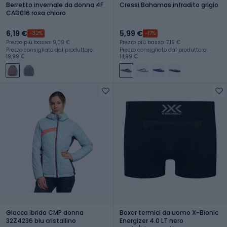
Berretto invernale da donna 4F
Cressi Bahamas infradito grigio
CAD016 rosa chiaro
6,19 €
5,99 €
-32%
-17%
Prezzo più basso: 9,09 €
Prezzo più basso: 7,19 €
Prezzo consigliato dal produttore:
Prezzo consigliato dal produttore:
19,99 €
14,99 €
Giacca ibrida CMP donna
Boxer termici da uomo X-Bionic
32Z4236 blu cristallino
Energizer 4.0 LT nero