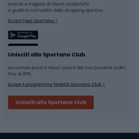
Unisciti a migliaia di clienti soddisfatti
e goditi la comodità dello shopping sportivo
Corsa
Snowboard
Scopri l'app Sportano >
Sport di squadra
Camminata nordica
Caschi da ciclismo
Nuoto
Unisciti allo Sportano Club
Accumula punti e riduci i prezzi dei tuoi prossimi ordini
Skitouring
Pattinaggio
fino al 30%
Scopri il programma fedeltà Sportano Club >
Sci
Pesca
Unisciti allo Sportano Club
Campeggio
Accessori per biciclette
Abbigliamento da escursionismo
Componenti per biciclette