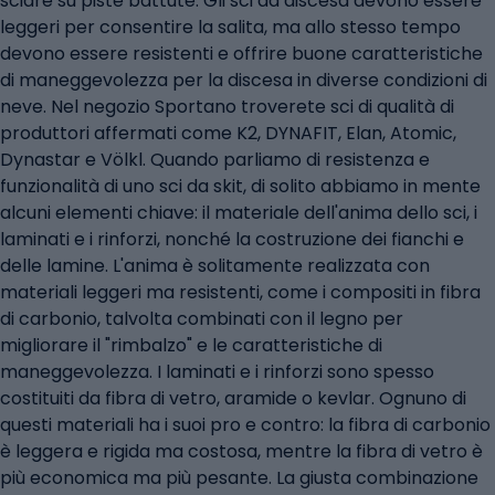
sciare su piste battute. Gli sci da discesa devono essere
leggeri per consentire la salita, ma allo stesso tempo
devono essere resistenti e offrire buone caratteristiche
di maneggevolezza per la discesa in diverse condizioni di
neve. Nel negozio Sportano troverete sci di qualità di
produttori affermati come K2, DYNAFIT, Elan, Atomic,
Dynastar e Völkl. Quando parliamo di resistenza e
funzionalità di uno sci da skit, di solito abbiamo in mente
alcuni elementi chiave: il materiale dell'anima dello sci, i
laminati e i rinforzi, nonché la costruzione dei fianchi e
delle lamine. L'anima è solitamente realizzata con
materiali leggeri ma resistenti, come i compositi in fibra
di carbonio, talvolta combinati con il legno per
migliorare il "rimbalzo" e le caratteristiche di
maneggevolezza. I laminati e i rinforzi sono spesso
costituiti da fibra di vetro, aramide o kevlar. Ognuno di
questi materiali ha i suoi pro e contro: la fibra di carbonio
è leggera e rigida ma costosa, mentre la fibra di vetro è
più economica ma più pesante. La giusta combinazione