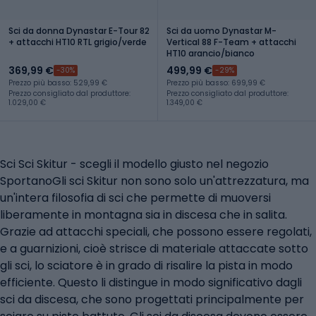
Sci da donna Dynastar E-Tour 82
Sci da uomo Dynastar M-
+ attacchi HT10 RTL grigio/verde
Vertical 88 F-Team + attacchi
HT10 arancio/bianco
369,99 €
499,99 €
-30%
-29%
Prezzo più basso: 529,99 €
Prezzo più basso: 699,99 €
Prezzo consigliato dal produttore:
Prezzo consigliato dal produttore:
1.029,00 €
1.349,00 €
Sci Sci Skitur - scegli il modello giusto nel negozio
SportanoGli sci Skitur non sono solo un'attrezzatura, ma
un'intera filosofia di sci che permette di muoversi
liberamente in montagna sia in discesa che in salita.
Grazie ad attacchi speciali, che possono essere regolati,
e a guarnizioni, cioè strisce di materiale attaccate sotto
gli sci, lo sciatore è in grado di risalire la pista in modo
efficiente. Questo li distingue in modo significativo dagli
sci da discesa, che sono progettati principalmente per