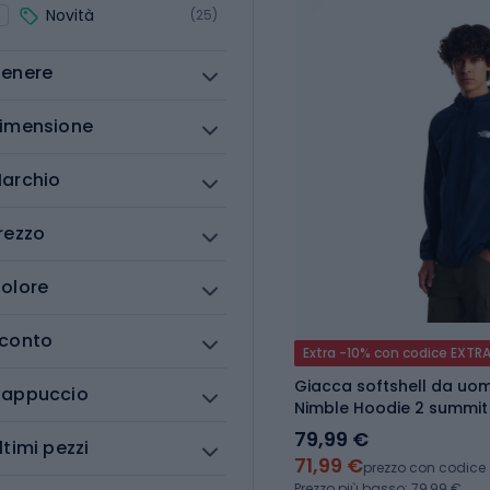
Novità
(25)
enere
imensione
archio
rezzo
olore
conto
Extra -10% con codice EXTR
Giacca softshell da uo
appuccio
Nimble Hoodie 2 summit
79,99 €
ltimi pezzi
71,99 €
prezzo con codice
Prezzo più basso: 79,99 €