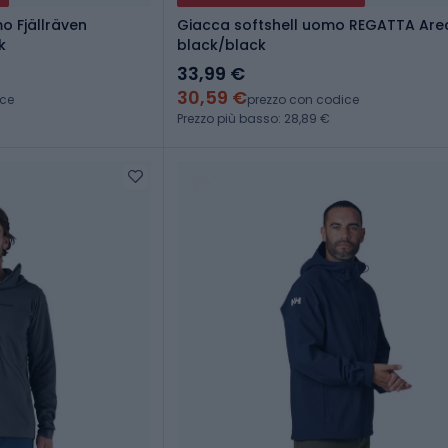
o Fjällräven
Giacca softshell uomo REGATTA Arec 
k
black/black
33,99 €
30,59 €
ice
prezzo con codice
Prezzo più basso: 28,89 €