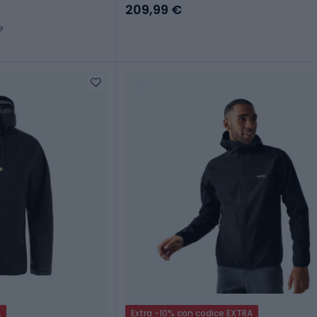
209,99 €
e
A
Extra -10% con codice EXTRA