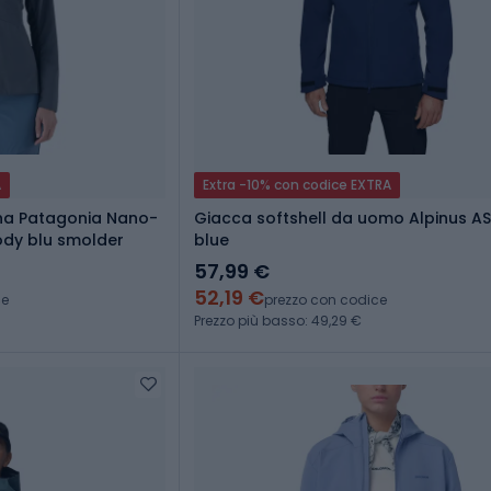
A
Extra -10% con codice EXTRA
na Patagonia Nano-
Giacca softshell da uomo Alpinus A
oody blu smolder
blue
57,99 €
52,19 €
ce
prezzo con codice
Prezzo più basso: 49,29 €