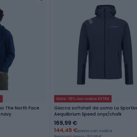
A
Extra -15% con codice EXTRA
mo The North Face
Giacca softshell da uomo La Sportiv
 navy
Aequiibrium Speed onyx/chalk
169,99 €
144,49 €
prezzo con codice
Prezzo più basso: 152,99 €