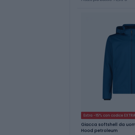
Extra -15% con codice EXTR
Giacca softshell da uo
Hood petroleum