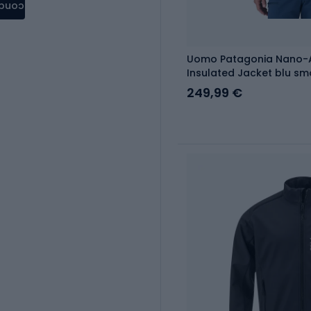
condere
Uomo Patagonia Nano-Air
Insulated Jacket blu sm
249,99 €