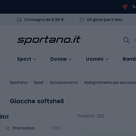
S
Consegna da 5,99 €
30 giorni per il reso
Sport
Donne
Uomini
Bamb
Sportano
Sport
Escursionismo
Abbigliamento per escursion
Giacche softshell
iltri
Prodotti: 250
Promotion
(123)