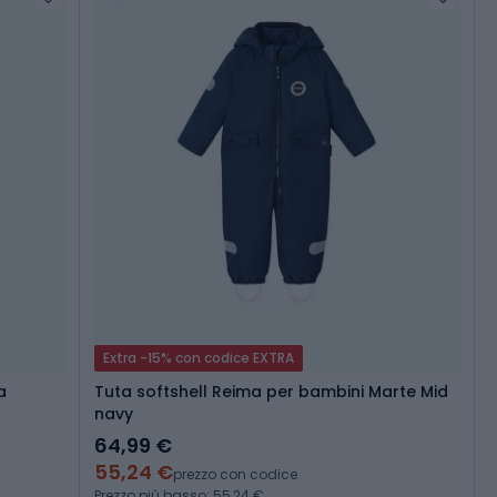
Extra -15% con codice EXTRA
a
Tuta softshell Reima per bambini Marte Mid
navy
64,99 €
55,24 €
prezzo con codice
Prezzo più basso: 55,24 €