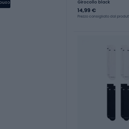
Girocollo black
condere
14,99 €
Prezzo consigliato dal produtt