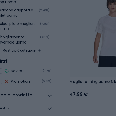
top uomo
iacche cappotti e
(2568)
ilet uomo
elpe, pile e maglioni
(2301)
uomo
bbigliamento
(2153)
nvernale uomo
Mostra più categorie
iltri
Novità
(1176)
Promotion
(9719)
Maglia running uomo Nik
47,99 €
ipo di prodotto
port