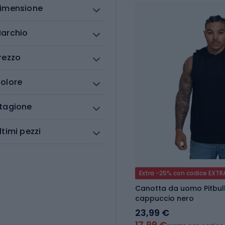
imensione
archio
rezzo
olore
tagione
ltimi pezzi
Extra -25% con codice EXTR
Canotta da uomo Pitbull
cappuccio nero
23,99 €
17,99 €