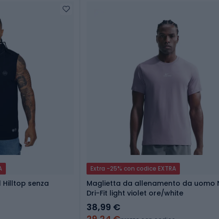
A
Extra -25% con codice EXTRA
 Hilltop senza
Maglietta da allenamento da uomo N
Dri-Fit light violet ore/white
38,99 €
29,24 €