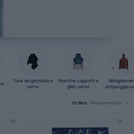
Tute da ginnastica
Giacche cappotti e
Abbigliame
mo
uomo
gilet uomo
antipioggia 
Ordina
Raccomandati