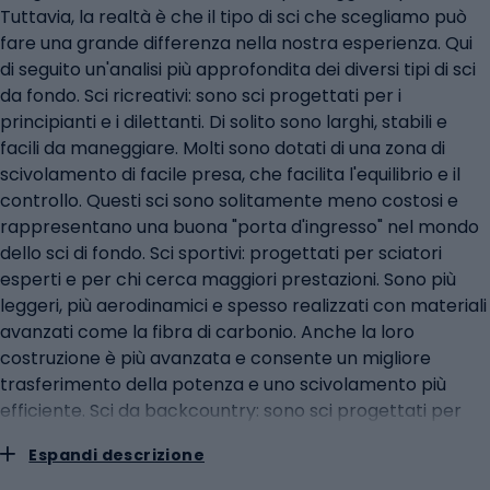
Tuttavia, la realtà è che il tipo di sci che scegliamo può
fare una grande differenza nella nostra esperienza. Qui
di seguito un'analisi più approfondita dei diversi tipi di sci
da fondo. Sci ricreativi: sono sci progettati per i
principianti e i dilettanti. Di solito sono larghi, stabili e
facili da maneggiare. Molti sono dotati di una zona di
scivolamento di facile presa, che facilita l'equilibrio e il
controllo. Questi sci sono solitamente meno costosi e
rappresentano una buona "porta d'ingresso" nel mondo
dello sci di fondo. Sci sportivi: progettati per sciatori
esperti e per chi cerca maggiori prestazioni. Sono più
leggeri, più aerodinamici e spesso realizzati con materiali
avanzati come la fibra di carbonio. Anche la loro
costruzione è più avanzata e consente un migliore
trasferimento della potenza e uno scivolamento più
efficiente. Sci da backcountry: sono sci progettati per
sciare su terreni selvaggi e difficili da raggiungere. Hanno
Espandi descrizione
una struttura più ampia e di solito sono dotati di lamine in
metallo per un migliore controllo. Possono essere