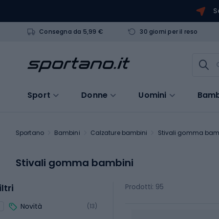
S
Consegna da 5,99 €
30 giorni per il reso
Sport
Donne
Uomini
Bamb
Sportano
Bambini
Calzature bambini
Stivali gomma bam
Stivali gomma bambini
iltri
Prodotti: 95
Novità
(13)