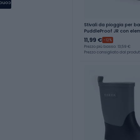
condere
Stivali da pioggia per 
PuddleProof JR con eleme
11,99 €
-12%
Prezzo più basso: 13,59 €
Prezzo consigliato dal produtt