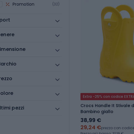
Promotion
(32)
port
enere
imensione
archio
rezzo
olore
Extra -25% con codice EXTR
Crocs Handle It Stivale
ltimi pezzi
Bambino giallo
38,99 €
29,24 €
prezzo con codic
Prezzo più basso: 31,19 €