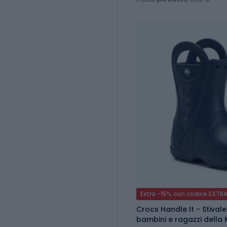
Extra -15% con codice EXTR
Crocs Handle It - Stival
bambini e ragazzi della 