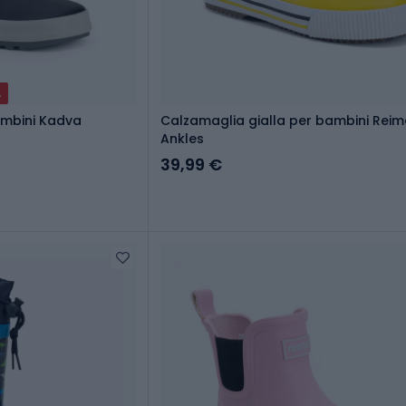
A
bambini Kadva
Calzamaglia gialla per bambini Rei
Ankles
39,99 €