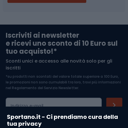
Campeggio
Accessori per biciclette
Abbigliamento da escursionismo
Componenti per biciclette
Iscriviti ai newsletter
e ricevi uno sconto di 10 Euro sul
Arrampicata
tuo acquisto!*
Sconti unici e accesso alle novità solo per gli
Medicina dello sport
iscritti
*su prodotti non scontati del valore totale superiore a 100 Euro,
Abbigliamento ciclistico
le promozioni non sono cumulabili tra loro, trovi più informazioni
nel
Regolamento del Servizio Newsletter.
Indirizzo e-mail
Sportano.it - Ci prendiamo cura della
tua privacy