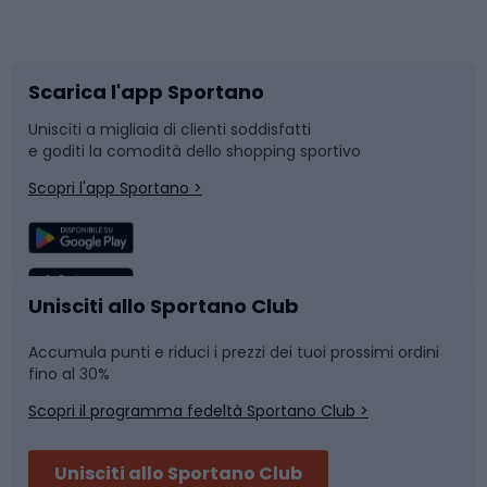
Corsa orientamento
Scarpe da ciclismo
Scarica l'app Sportano
Bushcraft
Slitte e slittini
Unisciti a migliaia di clienti soddisfatti
e goditi la comodità dello shopping sportivo
Corsa
Snowboard
Scopri l'app Sportano >
Sport di squadra
Camminata nordica
Caschi da ciclismo
Nuoto
Unisciti allo Sportano Club
Accumula punti e riduci i prezzi dei tuoi prossimi ordini
Skitouring
Pattinaggio
fino al 30%
Scopri il programma fedeltà Sportano Club >
Sci
Pesca
Unisciti allo Sportano Club