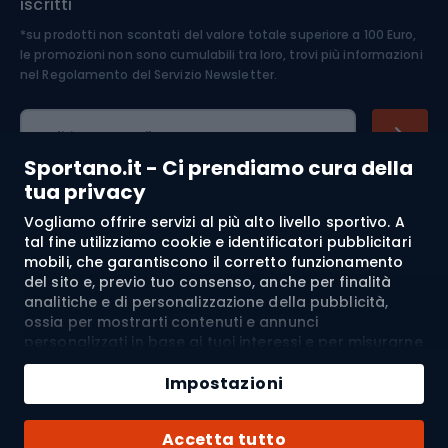
iscritti
*su prodotti non scontati del valore totale superiore a 100 Euro,
Abbigliamento ciclistico
le promozioni non sono cumulabili tra loro, trovi più informazioni
nel
Regolamento del Servizio Newsletter.
Indirizzo e-mail
Sportano.it - Ci prendiamo cura della
tua privacy
Vogliamo offrire servizi al più alto livello sportivo. A
Acquisti
tal fine utilizziamo cookie e identificatori pubblicitari
mobili, che garantiscono il corretto funzionamento
Servizio clienti
del sito e, previo tuo consenso, anche per finalità
analitiche e di personalizzazione della pubblicità,
Regolamento
ossia per mostrarti contenuti e annunci
personalizzati in base ai tuoi interessi e per misurarne
l’efficacia. I cookie e gli identificatori pubblicitari
Chi siamo
mobili possono essere utilizzati sia per attività
Impostazioni
pubblicitarie personalizzate sia non personalizzate, a
seconda dei consensi da te espressi. Se clicchi su
Spedizione a:
IT
Accetta tutto
“Accetta tutto”, acconsenti al trattamento dei tuoi