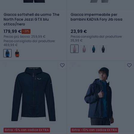
Giacca softshell da uomo The
Giacca impermeabile per
North Face Jazzi GTX blu
bambini KADVA Fory Jrb rosa
ottico/nero
179,99 €
23,99 €
-31%
Prezzo più basso: 259,99 €
Prezzo consigliato dal produttore:
35,99 €
Prezzo consigliato dal produttore:
469,99 €
Extra -5% con codice EXTRA
Extra -10% con codice EXTRA