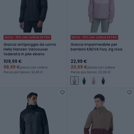
Extra -10% con codice EXTRA
Extra -10% con codice EXTRA
Giacca antipioggia da uomo
Giacca impermeabile per
Helly Hansen Vancouver
bambini KADVA Fory Jrg rosa
foderata in pile ebano
109,99 €
22,99 €
98,99 €
20,69 €
prezzo con codice
prezzo con codice
Prezzo più basso: 93,49 €
Prezzo più basso: 22,99 €