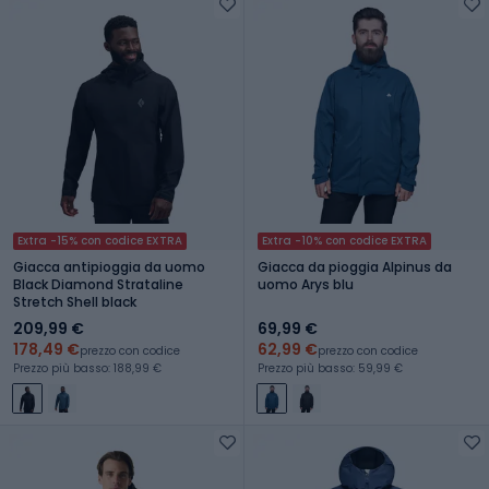
Extra -15% con codice EXTRA
Extra -10% con codice EXTRA
Giacca antipioggia da uomo
Giacca da pioggia Alpinus da
Black Diamond Strataline
uomo Arys blu
Stretch Shell black
209,99 €
69,99 €
178,49 €
62,99 €
prezzo con codice
prezzo con codice
Prezzo più basso: 188,99 €
Prezzo più basso: 59,99 €