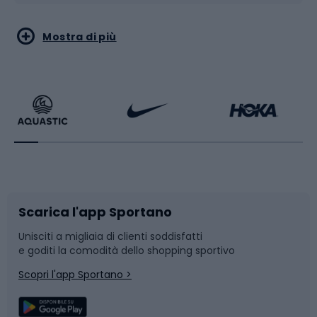
Sport acquatici
Sport di arti marziali
Mostra di più
Calzature da escursionismo
Palestra e fitness
Bikepacking
Sport con le racchette
Corsa orientamento
Scarpe da ciclismo
Scarica l'app Sportano
Bushcraft
Slitte e slittini
Unisciti a migliaia di clienti soddisfatti
e goditi la comodità dello shopping sportivo
Corsa
Snowboard
Scopri l'app Sportano >
Sport di squadra
Camminata nordica