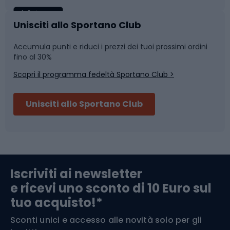
Caschi da ciclismo
Nuoto
Unisciti allo Sportano Club
Accumula punti e riduci i prezzi dei tuoi prossimi ordini
Skitouring
Pattinaggio
fino al 30%
Scopri il programma fedeltà Sportano Club >
Sci
Pesca
Unisciti allo Sportano Club
Campeggio
Accessori per biciclette
Abbigliamento da escursionismo
Componenti per biciclette
Iscriviti ai newsletter
e ricevi uno sconto di 10 Euro sul
Arrampicata
tuo acquisto!*
Sconti unici e accesso alle novità solo per gli
Medicina dello sport