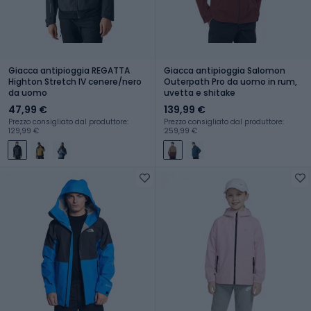
Giacca antipioggia REGATTA
Giacca antipioggia Salomon
Highton Stretch IV cenere/nero
Outerpath Pro da uomo in rum,
da uomo
uvetta e shitake
47,99 €
139,99 €
Prezzo consigliato dal produttore:
Prezzo consigliato dal produttore:
129,99 €
259,99 €