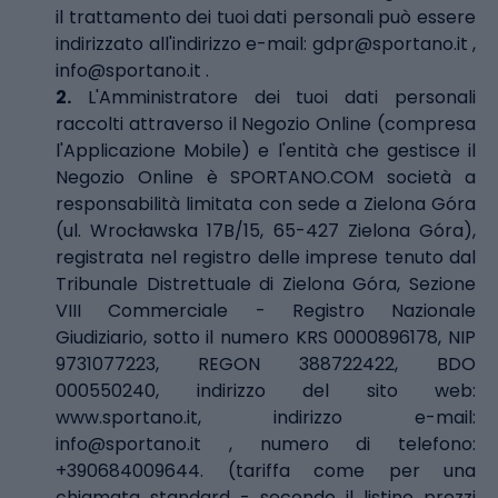
il trattamento dei tuoi dati personali può essere
indirizzato all'indirizzo e-mail:
gdpr@sportano.it
,
info@sportano.it
.
2.
L'Amministratore dei tuoi dati personali
raccolti attraverso il Negozio Online (compresa
l'Applicazione Mobile) e l'entità che gestisce il
Negozio Online è SPORTANO.COM società a
responsabilità limitata con sede a Zielona Góra
(ul. Wrocławska 17B/15, 65-427 Zielona Góra),
registrata nel registro delle imprese tenuto dal
Tribunale Distrettuale di Zielona Góra, Sezione
VIII Commerciale - Registro Nazionale
Giudiziario, sotto il numero KRS 0000896178, NIP
9731077223, REGON 388722422, BDO
000550240, indirizzo del sito web:
www.sportano.it
, indirizzo e-mail:
info@sportano.it
, numero di telefono:
+390684009644. (tariffa come per una
chiamata standard - secondo il listino prezzi