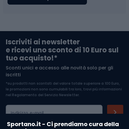
Abbigliamento da escursionismo
Componenti per biciclette
Arrampicata
Iscriviti ai newsletter
e ricevi uno sconto di 10 Euro sul
Medicina dello sport
tuo acquisto!*
Sconti unici e accesso alle novità solo per gli
Abbigliamento ciclistico
iscritti
*su prodotti non scontati del valore totale superiore a 100 Euro,
le promozioni non sono cumulabili tra loro, trovi più informazioni
nel
Regolamento del Servizio Newsletter.
Indirizzo e-mail
Sportano.it - Ci prendiamo cura della