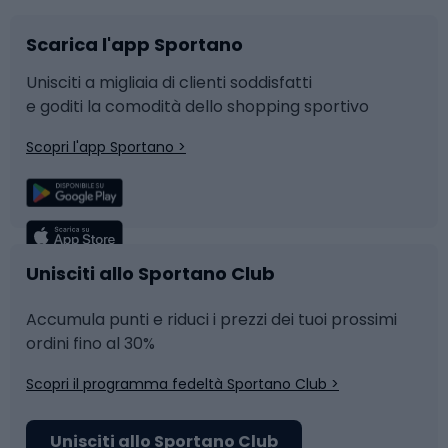
Scarica l'app Sportano
Bushcraft
Slitte e slittini
Unisciti a migliaia di clienti soddisfatti
e goditi la comodità dello shopping sportivo
Corsa
Snowboard
Scopri l'app Sportano >
Sport di squadra
Camminata nordica
Caschi da ciclismo
Nuoto
Unisciti allo Sportano Club
Skitouring
Pattinaggio
Accumula punti e riduci i prezzi dei tuoi prossimi
ordini fino al 30%
Sci
Pesca
Scopri il programma fedeltà Sportano Club >
Campeggio
Accessori per biciclette
Unisciti allo Sportano Club