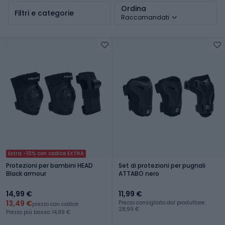
Ordina
Filtri e categorie
Raccomandati
Extra -10% con codice EXTRA
Protezioni per bambini HEAD
Set di protezioni per pugnali
Black armour
ATTABO nero
14,99 €
11,99 €
13,49 €
Prezzo consigliato dal produttore:
prezzo con codice
28,99 €
Prezzo più basso: 14,99 €