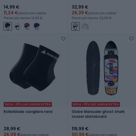
14,99 €
32,99 €
11,24 €
26,39 €
prezzo con codice
prezzo con codice
Prezzo più basso: 14,99 €
Prezzo più basso: 32,99 €
Extra -10% con codice EXTRA
Extra -15% con codice EXTRA
Rollerblade cavigliera nera
Globe Marauder ghost shark
cruiser skateboard
28,99 €
119,99 €
26,09 €
101,99 €
prezzo con codice
prezzo con codice