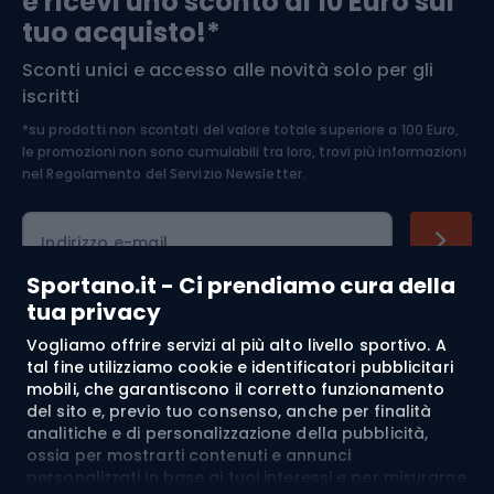
e ricevi uno sconto di 10 Euro sul
Arrampicata
tuo acquisto!*
Sconti unici e accesso alle novità solo per gli
Medicina dello sport
iscritti
*su prodotti non scontati del valore totale superiore a 100 Euro,
Abbigliamento ciclistico
le promozioni non sono cumulabili tra loro, trovi più informazioni
nel
Regolamento del Servizio Newsletter.
Indirizzo e-mail
Sportano.it - Ci prendiamo cura della
tua privacy
Acquisti
Vogliamo offrire servizi al più alto livello sportivo. A
tal fine utilizziamo cookie e identificatori pubblicitari
mobili, che garantiscono il corretto funzionamento
Servizio clienti
del sito e, previo tuo consenso, anche per finalità
analitiche e di personalizzazione della pubblicità,
Regolamento
ossia per mostrarti contenuti e annunci
personalizzati in base ai tuoi interessi e per misurarne