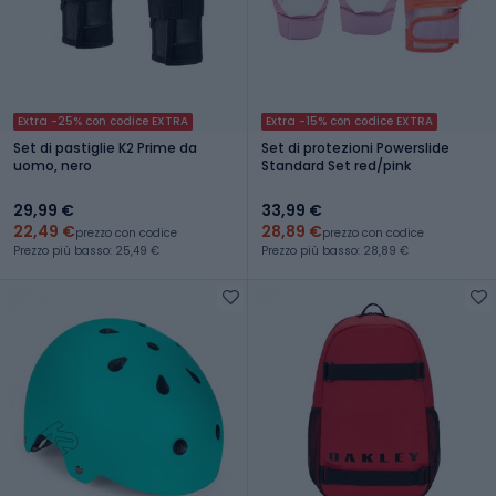
Extra -25% con codice EXTRA
Extra -15% con codice EXTRA
Set di pastiglie K2 Prime da
Set di protezioni Powerslide
uomo, nero
Standard Set red/pink
29,99 €
33,99 €
22,49 €
28,89 €
prezzo con codice
prezzo con codice
Prezzo più basso: 25,49 €
Prezzo più basso: 28,89 €