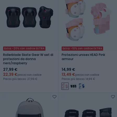
Extra -20% con codice EXTRA
Extra -10% con codice EXTRA
Rollerblade Skate Gear W set di
Protezioni unisex HEAD Pink
protezioni da donna
armour
nero/raspberry
27,99 €
14,99 €
22,39 €
13,49 €
prezzo con codice
prezzo con codice
Prezzo più basso: 27,99 €
Prezzo più basso: 14,99 €