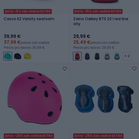
Extra -5% con codice EXTRA
Extra -15% con codice EXTRA
Casco K2 Varsity seafoam
Zaino Oakley BTS 20 l red line
city
39,99 €
29,99 €
37,99 €
25,49 €
prezzo con codice
prezzo con codice
Prezzo più basso: 35,99 €
Prezzo più basso: 26,99 €
+ 2
Extra -20% con codice EXTRA
Extra -25% con codice EXTRA