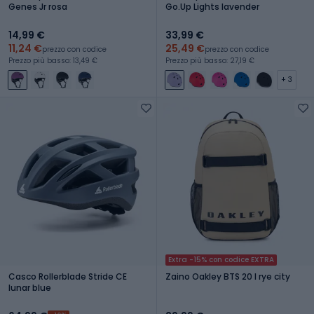
Genes Jr rosa
Go.Up Lights lavender
14,99 €
33,99 €
11,24 €
25,49 €
prezzo con codice
prezzo con codice
Prezzo più basso: 13,49 €
Prezzo più basso: 27,19 €
+ 3
Extra -15% con codice EXTRA
Casco Rollerblade Stride CE
Zaino Oakley BTS 20 l rye city
lunar blue