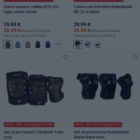
Zaino urbano Oakley BTS 20 l
Casco per bambini Rollerblade
tiger camo verde
RB CE Jr black
29,99 €
29,99 €
25,49 €
26,99 €
prezzo con codice
prezzo con codice
Prezzo più basso: 26,99 €
Prezzo più basso: 29,99 €
+ 2
Extra -25% con codice EXTRA
Extra -5% con codice EXTRA
Set di protezioni Tempish Taky
Set di protezione Rollerblade
rosa
Skate Gear nero