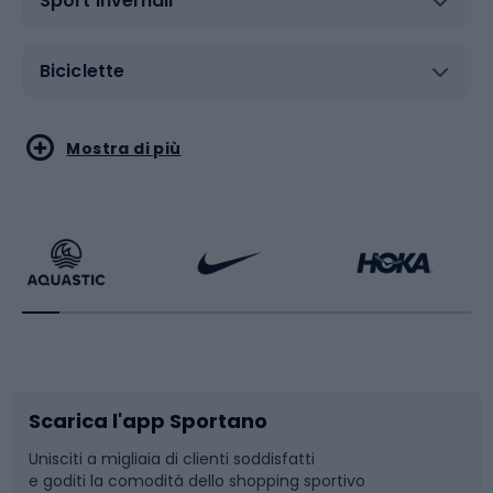
Sport invernali
Biciclette
Sport acquatici
Sport di arti marziali
Mostra di più
Calzature da escursionismo
Palestra e fitness
Bikepacking
Sport con le racchette
Corsa orientamento
Scarpe da ciclismo
Scarica l'app Sportano
Bushcraft
Slitte e slittini
Unisciti a migliaia di clienti soddisfatti
e goditi la comodità dello shopping sportivo