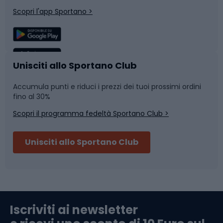
Corsa
Snowboard
Scopri l'app Sportano >
Sport di squadra
Camminata nordica
Caschi da ciclismo
Nuoto
Unisciti allo Sportano Club
Accumula punti e riduci i prezzi dei tuoi prossimi ordini
Skitouring
Pattinaggio
fino al 30%
Scopri il programma fedeltà Sportano Club >
Sci
Pesca
Unisciti allo Sportano Club
Campeggio
Accessori per biciclette
Abbigliamento da escursionismo
Componenti per biciclette
Iscriviti ai newsletter