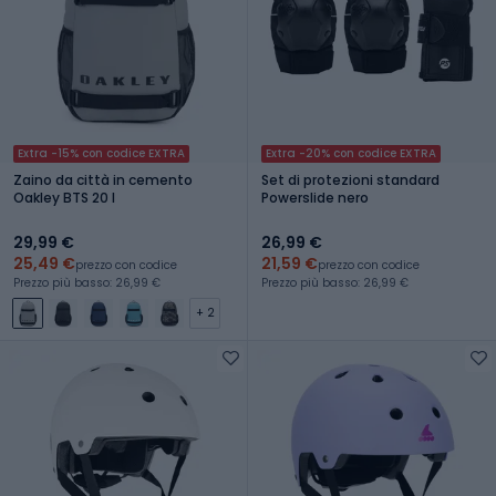
Extra -15% con codice EXTRA
Extra -20% con codice EXTRA
Zaino da città in cemento
Set di protezioni standard
Oakley BTS 20 l
Powerslide nero
29,99 €
26,99 €
25,49 €
21,59 €
prezzo con codice
prezzo con codice
Prezzo più basso: 26,99 €
Prezzo più basso: 26,99 €
+ 2