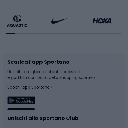
Calzature da escursionismo
Palestra e fitness
Bikepacking
Sport con le racchette
Corsa orientamento
Scarpe da ciclismo
Scarica l'app Sportano
Bushcraft
Slitte e slittini
Unisciti a migliaia di clienti soddisfatti
e goditi la comodità dello shopping sportivo
Corsa
Snowboard
Scopri l'app Sportano >
Sport di squadra
Camminata nordica
Caschi da ciclismo
Nuoto
Unisciti allo Sportano Club