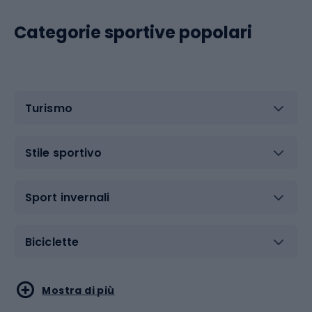
Categorie sportive popolari
Turismo
Stile sportivo
Sport invernali
Biciclette
Sport acquatici
Sport di arti marziali
Mostra di più