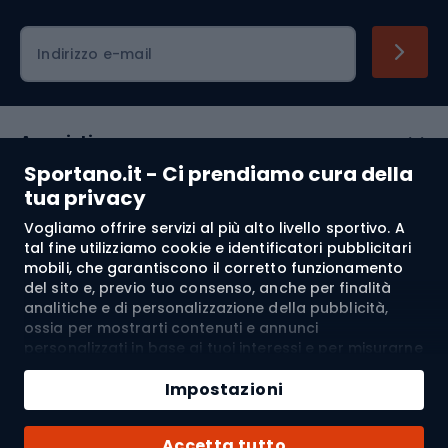
Indirizzo e-mail
Acquisti
Sportano.it - Ci prendiamo cura della
Servizio clienti
tua privacy
Vogliamo offrire servizi al più alto livello sportivo. A
Regolamento
tal fine utilizziamo cookie e identificatori pubblicitari
mobili, che garantiscono il corretto funzionamento
Chi siamo
del sito e, previo tuo consenso, anche per finalità
analitiche e di personalizzazione della pubblicità,
ossia per mostrarti contenuti e annunci
personalizzati in base ai tuoi interessi e per misurarne
Spedizione a:
IT
l’efficacia. I cookie e gli identificatori pubblicitari
mobili possono essere utilizzati sia per attività
Impostazioni
pubblicitarie personalizzate sia non personalizzate, a
seconda dei consensi da te espressi. Se clicchi su
© 2026 Sportano
Accetta tutto