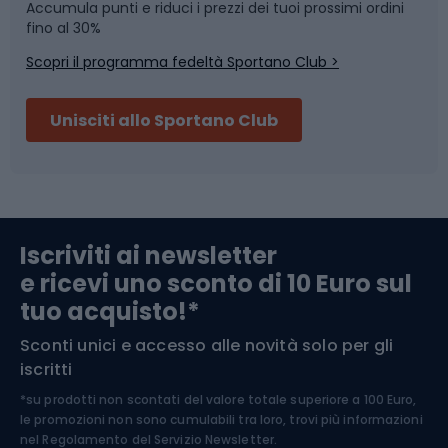
Accumula punti e riduci i prezzi dei tuoi prossimi ordini
Skitouring
Pattinaggio
fino al 30%
Scopri il programma fedeltà Sportano Club >
Sci
Pesca
Unisciti allo Sportano Club
Campeggio
Accessori per biciclette
Abbigliamento da escursionismo
Componenti per biciclette
Iscriviti ai newsletter
e ricevi uno sconto di 10 Euro sul
Arrampicata
tuo acquisto!*
Sconti unici e accesso alle novità solo per gli
Medicina dello sport
iscritti
*su prodotti non scontati del valore totale superiore a 100 Euro,
Abbigliamento ciclistico
le promozioni non sono cumulabili tra loro, trovi più informazioni
nel
Regolamento del Servizio Newsletter.