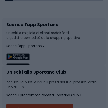
Corsa orientamento
Scarpe da ciclismo
Scarica l'app Sportano
Bushcraft
Slitte e slittini
Unisciti a migliaia di clienti soddisfatti
e goditi la comodità dello shopping sportivo
Corsa
Snowboard
Scopri l'app Sportano >
Sport di squadra
Camminata nordica
Caschi da ciclismo
Nuoto
Unisciti allo Sportano Club
Accumula punti e riduci i prezzi dei tuoi prossimi ordini
Skitouring
Pattinaggio
fino al 30%
Scopri il programma fedeltà Sportano Club >
Sci
Pesca