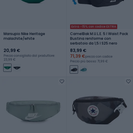
Extra -15% con codice EXTRA
Marsupio Nike Heritage
CamelBak M.U.L.E. 5 l Waist Pack
malachite/white
Bustina reniforme con
serbatoio da 1,5 l S25 nero
20,99 €
83,99 €
71,39 €
Prezzo consigliato dal produttore:
prezzo con codice
23,99 €
Prezzo più basso: 71,99 €