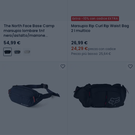
Extra -10% con codice EXTRA
The North Face Base Camp
Marsupio Rip Curl Rip Waist Bag
marsupio lombare tnf
2 l multico
nero/asfalto/marrone
fumé/marrone d'uso
54,99 €
26,99 €
24,29 €
prezzo con codice
Prezzo più basso: 25,64 €