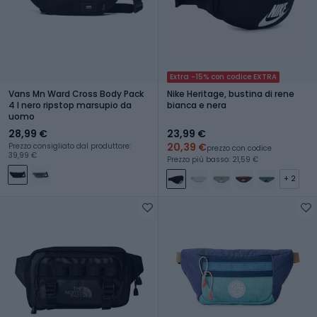
Extra -15% con codice EXTRA
Vans Mn Ward Cross Body Pack
Nike Heritage, bustina di rene
4 l nero ripstop marsupio da
bianca e nera
uomo
28,99 €
23,99 €
20,39 €
Prezzo consigliato dal produttore:
prezzo con codice
39,99 €
Prezzo più basso: 21,59 €
+ 2