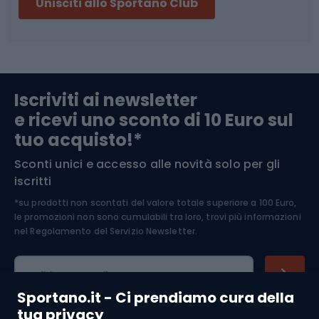
Unisciti allo Sportano Club
Campeggio
Accessori per biciclette
Abbigliamento da escursionismo
Componenti per biciclette
Iscriviti ai newsletter
e ricevi uno sconto di 10 Euro sul
Arrampicata
tuo acquisto!*
Sconti unici e accesso alle novità solo per gli
Medicina dello sport
iscritti
*su prodotti non scontati del valore totale superiore a 100 Euro,
Abbigliamento ciclistico
le promozioni non sono cumulabili tra loro, trovi più informazioni
nel
Regolamento del Servizio Newsletter.
Indirizzo e-mail
Sportano.it - Ci prendiamo cura della
tua privacy