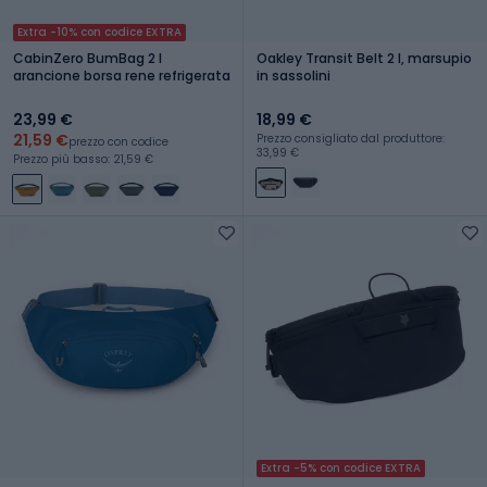
Extra -10% con codice EXTRA
CabinZero BumBag 2 l
Oakley Transit Belt 2 l, marsupio
arancione borsa rene refrigerata
in sassolini
23,99 €
18,99 €
21,59 €
Prezzo consigliato dal produttore:
prezzo con codice
33,99 €
Prezzo più basso: 21,59 €
Extra -5% con codice EXTRA