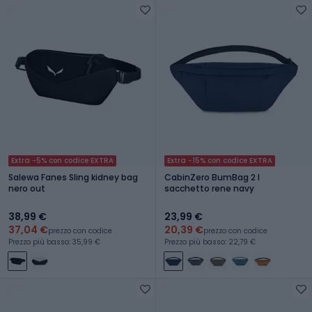
Extra -5% con codice EXTRA
Extra -15% con codice EXTRA
Salewa Fanes Sling kidney bag
CabinZero BumBag 2 l
nero out
sacchetto rene navy
38,99 €
23,99 €
37,04 €
20,39 €
prezzo con codice
prezzo con codice
Prezzo più basso: 35,99 €
Prezzo più basso: 22,79 €