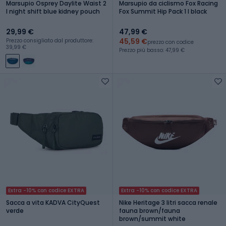
Marsupio Osprey Daylite Waist 2
Marsupio da ciclismo Fox Racing
l night shift blue kidney pouch
Fox Summit Hip Pack 1 l black
29,99 €
47,99 €
45,59 €
Prezzo consigliato dal produttore:
prezzo con codice
39,99 €
Prezzo più basso: 47,99 €
Extra -10% con codice EXTRA
Extra -10% con codice EXTRA
Sacca a vita KADVA CityQuest
Nike Heritage 3 litri sacca renale
verde
fauna brown/fauna
brown/summit white