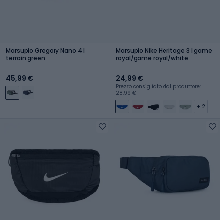
Marsupio Gregory Nano 4 l
Marsupio Nike Heritage 3 l game
terrain green
royal/game royal/white
45,99 €
24,99 €
Prezzo consigliato dal produttore:
28,99 €
+ 2