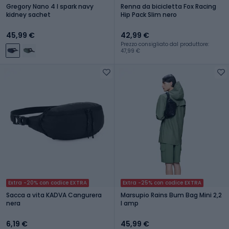
Gregory Nano 4 l spark navy
Renna da bicicletta Fox Racing
kidney sachet
Hip Pack Slim nero
45,99 €
42,99 €
Prezzo consigliato dal produttore:
47,99 €
Extra -20% con codice EXTRA
Extra -25% con codice EXTRA
Sacca a vita KADVA Cangurera
Marsupio Rains Bum Bag Mini 2,2
nera
l amp
6,19 €
45,99 €