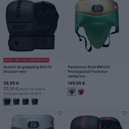
Extra -15% con codice EXTRA
Guanti da grappling RDX F6
Parastinco Rival RNFL100
Shooter nero
Professional Protector
verde/oro
38,99 €
149,99 €
33,14 €
prezzo con codice
Prezzo più basso: 28,49 €