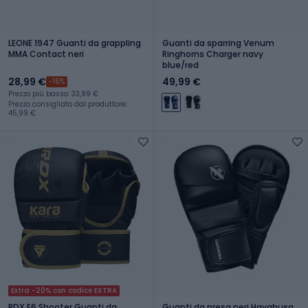
LEONE 1947 Guanti da grappling
Guanti da sparring Venum
MMA Contact neri
Ringhorns Charger navy
blue/red
28,99 €
49,99 €
-15%
Prezzo più basso: 33,99 €
Prezzo consigliato dal produttore:
45,99 €
Extra -20% con codice EXTRA
RDX F6 Shooter Guanti da
Guanti da presa neri Hayabusa