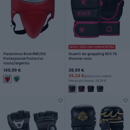
Extra -25% con codice EXTRA
Parastinco Rival RNFL100
Guanti da grappling RDX F6
Professional Protector
Shooter rosa
rosso/argento
149,99 €
38,99 €
29,24 €
prezzo con codice
Prezzo più basso: 28,79 €