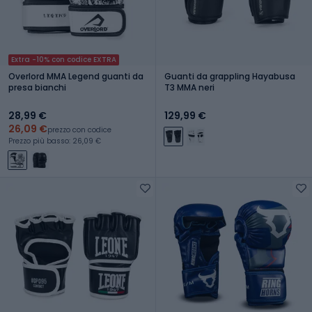
Extra -10% con codice EXTRA
Overlord MMA Legend guanti da
Guanti da grappling Hayabusa
presa bianchi
T3 MMA neri
28,99 €
129,99 €
26,09 €
prezzo con codice
Prezzo più basso: 26,09 €