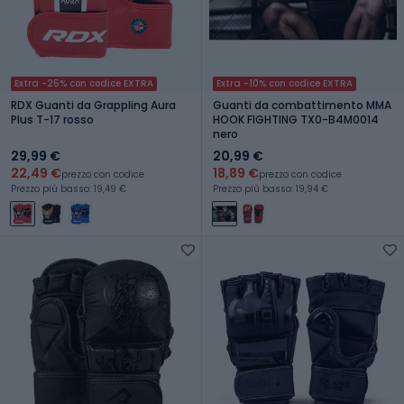
Extra -25% con codice EXTRA
Extra -10% con codice EXTRA
RDX Guanti da Grappling Aura
Guanti da combattimento MMA
Plus T-17 rosso
HOOK FIGHTING TX0-B4M0014
nero
29,99 €
20,99 €
22,49 €
18,89 €
prezzo con codice
prezzo con codice
Prezzo più basso: 19,49 €
Prezzo più basso: 19,94 €