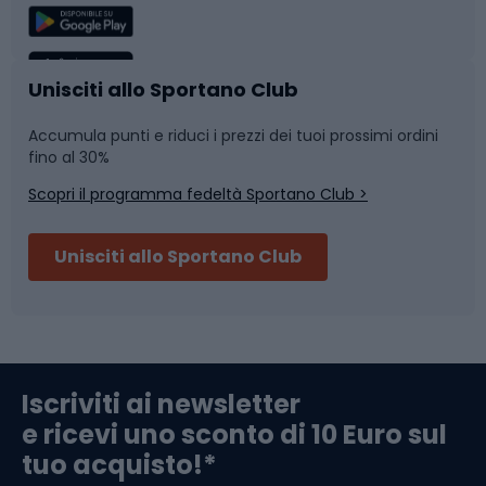
Sport di squadra
Camminata nordica
Caschi da ciclismo
Nuoto
Unisciti allo Sportano Club
Accumula punti e riduci i prezzi dei tuoi prossimi ordini
Skitouring
Pattinaggio
fino al 30%
Scopri il programma fedeltà Sportano Club >
Sci
Pesca
Unisciti allo Sportano Club
Campeggio
Accessori per biciclette
Abbigliamento da escursionismo
Componenti per biciclette
Iscriviti ai newsletter
e ricevi uno sconto di 10 Euro sul
Arrampicata
tuo acquisto!*