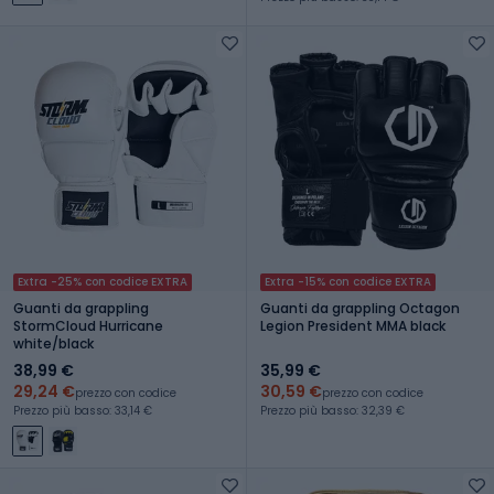
Extra -25% con codice EXTRA
Extra -15% con codice EXTRA
Guanti da grappling
Guanti da grappling Octagon
StormCloud Hurricane
Legion President MMA black
white/black
38,99 €
35,99 €
29,24 €
30,59 €
prezzo con codice
prezzo con codice
Prezzo più basso: 33,14 €
Prezzo più basso: 32,39 €