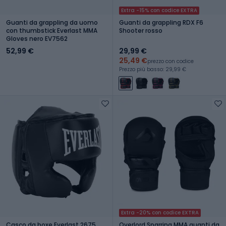
Extra -15% con codice EXTRA
Guanti da grappling da uomo
Guanti da grappling RDX F6
con thumbstick Everlast MMA
Shooter rosso
Gloves nero EV7562
52,99 €
29,99 €
25,49 €
prezzo con codice
Prezzo più basso: 29,99 €
Extra -20% con codice EXTRA
Casco da boxe Everlast 2675
Overlord Sparring MMA guanti da