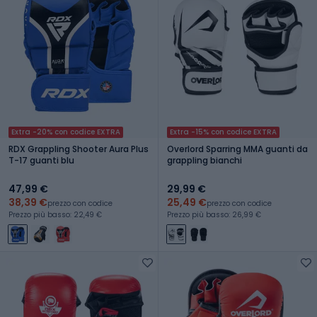
Extra -20% con codice EXTRA
Extra -15% con codice EXTRA
RDX Grappling Shooter Aura Plus
Overlord Sparring MMA guanti da
T-17 guanti blu
grappling bianchi
47,99 €
29,99 €
38,39 €
25,49 €
prezzo con codice
prezzo con codice
Prezzo più basso: 22,49 €
Prezzo più basso: 26,99 €