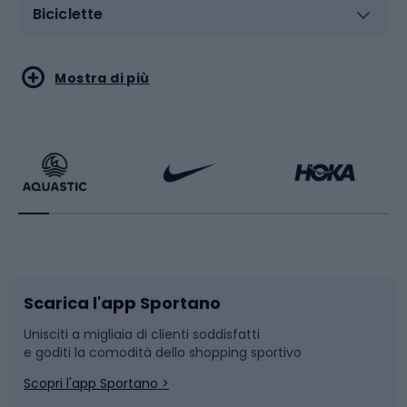
Biciclette
Sport acquatici
Sport di arti marziali
Mostra di più
Calzature da escursionismo
Palestra e fitness
Bikepacking
Sport con le racchette
Corsa orientamento
Scarpe da ciclismo
Scarica l'app Sportano
Bushcraft
Slitte e slittini
Unisciti a migliaia di clienti soddisfatti
e goditi la comodità dello shopping sportivo
Corsa
Snowboard
Scopri l'app Sportano >