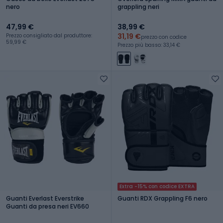
nero
grappling neri
47,99 €
38,99 €
31,19 €
Prezzo consigliato dal produttore:
prezzo con codice
59,99 €
Prezzo più basso: 33,14 €
Extra -15% con codice EXTRA
Guanti Everlast Everstrike
Guanti RDX Grappling F6 nero
Guanti da presa neri EV660