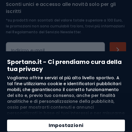
Sconti unici e accesso alle novità solo per gli
Medicina dello sport
iscritti
*su prodotti non scontati del valore totale superiore a 100 Euro,
Abbigliamento ciclistico
le promozioni non sono cumulabili tra loro, trovi più informazioni
nel
Regolamento del Servizio Newsletter.
Indirizzo e-mail
Sportano.it - Ci prendiamo cura della
tua privacy
Acquisti
Vogliamo offrire servizi al più alto livello sportivo. A
tal fine utilizziamo cookie e identificatori pubblicitari
mobili, che garantiscono il corretto funzionamento
Servizio clienti
del sito e, previo tuo consenso, anche per finalità
analitiche e di personalizzazione della pubblicità,
Regolamento
ossia per mostrarti contenuti e annunci
personalizzati in base ai tuoi interessi e per misurarne
Chi siamo
l’efficacia. I cookie e gli identificatori pubblicitari
mobili possono essere utilizzati sia per attività
Impostazioni
pubblicitarie personalizzate sia non personalizzate, a