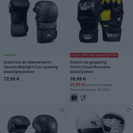
Novità
Extra -20% con codice EXTRA
Guantoni da allenamento
Guanti da grappling
Venum Midnight Fury Sparring
StormCloud Hurricane
black/grey/silver
black/yellow
72,99 €
39,99 €
31,99 €
prezzo con codice
Prezzo più basso: 35,99 €