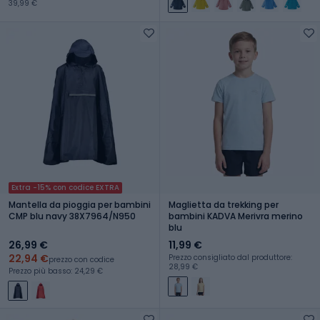
39,99 €
Extra -15% con codice EXTRA
Mantella da pioggia per bambini
Maglietta da trekking per
CMP blu navy 38X7964/N950
bambini KADVA Merivra merino
blu
26,99 €
11,99 €
22,94 €
Prezzo consigliato dal produttore:
prezzo con codice
28,99 €
Prezzo più basso: 24,29 €