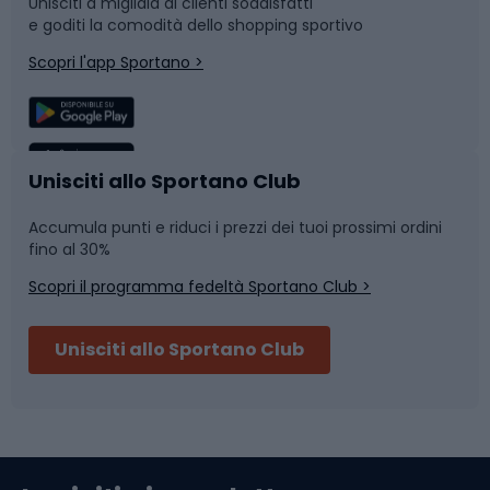
Unisciti a migliaia di clienti soddisfatti
e goditi la comodità dello shopping sportivo
Corsa
Snowboard
Scopri l'app Sportano >
Sport di squadra
Camminata nordica
Caschi da ciclismo
Nuoto
Unisciti allo Sportano Club
Accumula punti e riduci i prezzi dei tuoi prossimi ordini
Skitouring
Pattinaggio
fino al 30%
Scopri il programma fedeltà Sportano Club >
Sci
Pesca
Unisciti allo Sportano Club
Campeggio
Accessori per biciclette
Abbigliamento da escursionismo
Componenti per biciclette