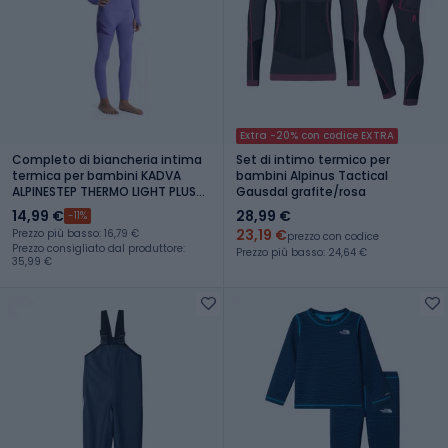
Extra -20% con codice EXTRA
Completo di biancheria intima
Set di intimo termico per
termica per bambini KADVA
bambini Alpinus Tactical
ALPINESTEP THERMO LIGHT PLUS
Gausdal grafite/rosa
senza cuciture viola
14,99 €
28,99 €
-11%
23,19 €
Prezzo più basso: 16,79 €
prezzo con codice
Prezzo consigliato dal produttore:
Prezzo più basso: 24,64 €
35,99 €