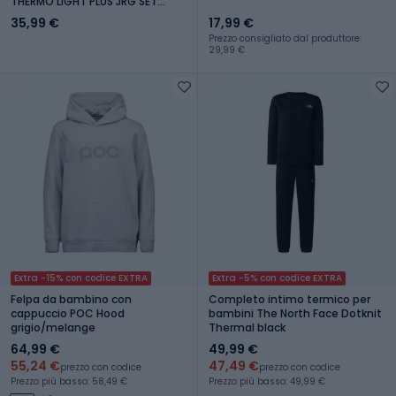
THERMO LIGHT PLUS JRG SET
niebieski
35,99 €
17,99 €
Prezzo consigliato dal produttore:
29,99 €
Extra -15% con codice EXTRA
Extra -5% con codice EXTRA
Felpa da bambino con
Completo intimo termico per
cappuccio POC Hood
bambini The North Face Dotknit
grigio/melange
Thermal black
64,99 €
49,99 €
55,24 €
47,49 €
prezzo con codice
prezzo con codice
Prezzo più basso: 58,49 €
Prezzo più basso: 49,99 €