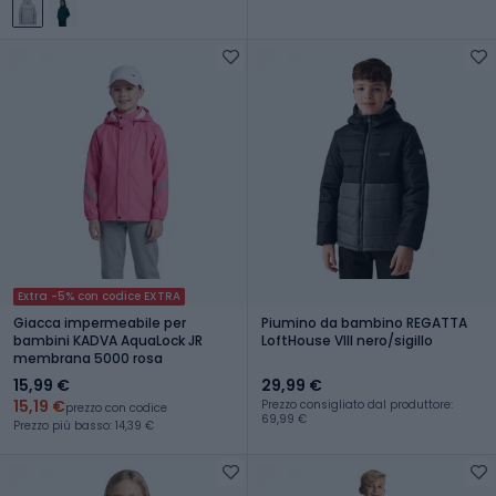
Extra -5% con codice EXTRA
Giacca impermeabile per
Piumino da bambino REGATTA
bambini KADVA AquaLock JR
LoftHouse VIII nero/sigillo
membrana 5000 rosa
15,99 €
29,99 €
15,19 €
Prezzo consigliato dal produttore:
prezzo con codice
69,99 €
Prezzo più basso: 14,39 €