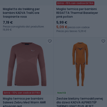
Extra -15% con codice EXTRA
Maglietta da trekking per
Maglia termica per bambini
bambini KADVA TrailCore
REGATTA Thermal Baselayer
traspirante rosa
pink potion
7,19 €
5,99 €
5,09 €
Prezzo consigliato dal produttore:
prezzo con codice
19,99 €
Prezzo più basso: 5,39 €
Extra -10% con codice EXTRA
Novità
Maglia termica per bambini
Zestaw bielizny termoaktywnej
Salewa Zebru Med Warm AMR
dla dzieci KADVA ALPINESTEP
etruscan red
THERMO LIGHT PLUS JR SET