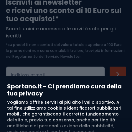
Iscriviti ai newsletter
e ricevi uno sconto di 10 Euro sul
Arrampicata
tuo acquisto!*
Sconti unici e accesso alle novità solo per gli
Medicina dello sport
iscritti
*su prodotti non scontati del valore totale superiore a 100 Euro,
Abbigliamento ciclistico
le promozioni non sono cumulabili tra loro, trovi più informazioni
nel
Regolamento del Servizio Newsletter.
Indirizzo e-mail
Sportano.it - Ci prendiamo cura della
tua privacy
Acquisti
Vogliamo offrire servizi al più alto livello sportivo. A
tal fine utilizziamo cookie e identificatori pubblicitari
mobili, che garantiscono il corretto funzionamento
Servizio clienti
del sito e, previo tuo consenso, anche per finalità
analitiche e di personalizzazione della pubblicità,
Regolamento
ossia per mostrarti contenuti e annunci