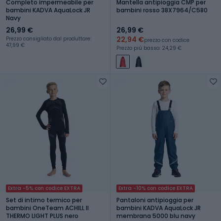
Completo impermeabile per
Mantella antipioggia CMP per
bambini KADVA AquaLock JR
bambini rosso 38X7964/C580
Navy
26,99 €
26,99 €
22,94 €
Prezzo consigliato dal produttore:
prezzo con codice
47,99 €
Prezzo più basso: 24,29 €
Extra -5% con codice EXTRA
Extra -10% con codice EXTRA
Set di intimo termico per
Pantaloni antipioggia per
bambini OneTeam ACHILL II
bambini KADVA AquaLock JR
THERMO LIGHT PLUS nero
membrana 5000 blu navy