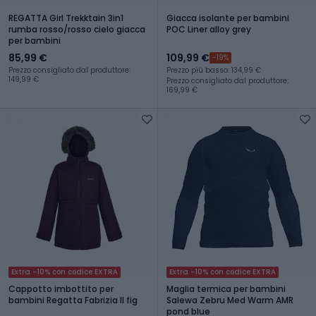
REGATTA Girl Trekktain 3in1
Giacca isolante per bambini
rumba rosso/rosso cielo giacca
POC Liner alloy grey
per bambini
85,99 €
109,99 €
-19%
Prezzo consigliato dal produttore:
Prezzo più basso: 134,99 €
149,99 €
Prezzo consigliato dal produttore:
169,99 €
Extra -10% con codice EXTRA
Extra -10% con codice EXTRA
Cappotto imbottito per
Maglia termica per bambini
bambini Regatta Fabrizia II fig
Salewa Zebru Med Warm AMR
pond blue