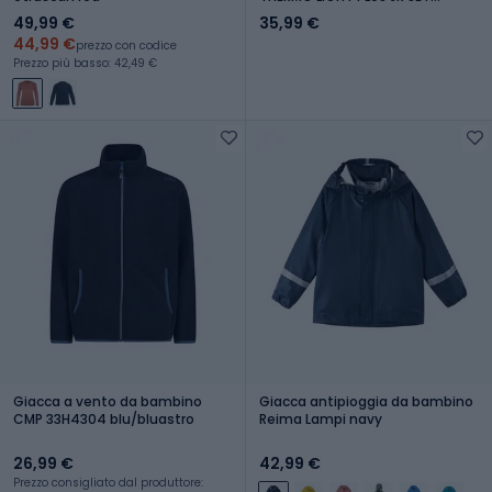
pomarańczowy
49,99 €
35,99 €
44,99 €
prezzo con codice
Prezzo più basso: 42,49 €
Giacca a vento da bambino
Giacca antipioggia da bambino
CMP 33H4304 blu/bluastro
Reima Lampi navy
26,99 €
42,99 €
Prezzo consigliato dal produttore: