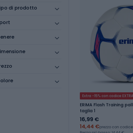
ipo di prodotto
port
enere
imensione
rezzo
olore
Extra -15% con codice EXTR
ERIMA Flash Training pa
taglia 1
16,99 €
14,44 €
prezzo con codice
Prezzo più basso: 14,44 €