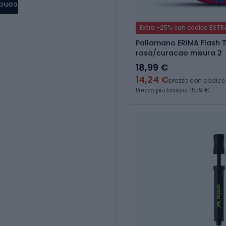
condere
Extra -25% con codice EXTR
Pallamano ERIMA Flash T
rosa/curacao misura 2
18,99 €
14,24 €
prezzo con codice
Prezzo più basso: 15,19 €