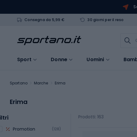
S
Consegna da 5,99 €
30 giorni per il reso
Sport
Donne
Uomini
Bamb
Sportano
Marche
Erima
Erima
iltri
Prodotti: 163
Promotion
(128)