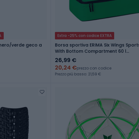
A
Extra -25% con codice EXTRA
 nero/verde geco a
Borsa sportiva ERIMA Six Wings Spor
With Bottom Compartment 60 l
emerald/black
26,99 €
20,24 €
prezzo con codice
Prezzo più basso: 21,59 €