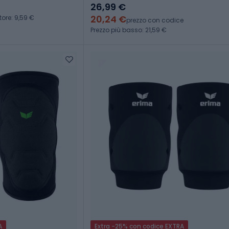
slate grey/black
26,99 €
20,24 €
tore: 9,59 €
prezzo con codice
Prezzo più basso: 21,59 €
A
Extra -25% con codice EXTRA