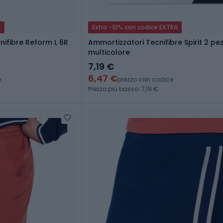
A
Extra -10% con codice EXTRA
nifibre Reform L 6R
Ammortizzatori Tecnifibre Spirit 2 pez
multicolore
7,19 €
6,47 €
e
prezzo con codice
Prezzo più basso: 7,19 €