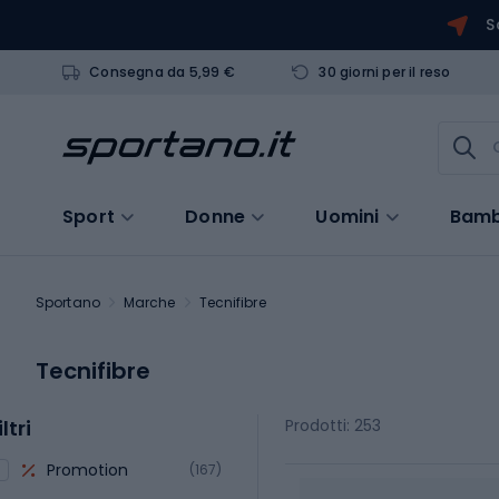
S
Consegna da 5,99 €
30 giorni per il reso
Sport
Donne
Uomini
Bamb
Sportano
Marche
Tecnifibre
Tecnifibre
iltri
Prodotti: 253
Promotion
(167)