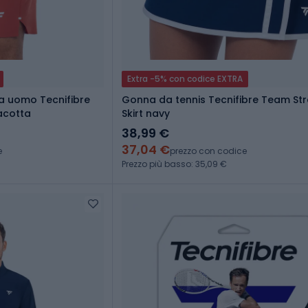
Extra -5% con codice EXTRA
da uomo Tecnifibre
Gonna da tennis Tecnifibre Team St
acotta
Skirt navy
38,99 €
37,04 €
e
prezzo con codice
Prezzo più basso: 35,09 €