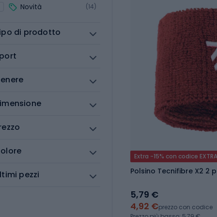
Novità
(14)
ipo di prodotto
port
enere
imensione
rezzo
olore
Extra -15% con codice EXTR
Polsino Tecnifibre X2 2 
ltimi pezzi
5,79 €
4,92 €
prezzo con codice
Prezzo più basso: 5,79 €