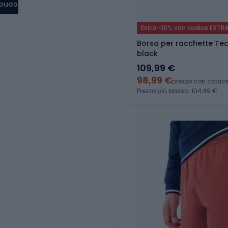
condere
Extra -10% con codice EXTR
Borsa per racchette Tec
black
109,99 €
98,99 €
prezzo con codic
Prezzo più basso: 104,49 €