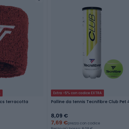
A
Extra -5% con codice EXTRA
pcs terracotta
Palline da tennis Tecnifibre Club Pet 
8,09 €
7,69 €
prezzo con codice
Prezzo più basso: 8,09 €