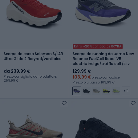
Extra -20% con codice EXTRA
Scarpe da corsa Salomon S/LAB
Scarpe da running da uomo New
Ultra Glide 2 fieryred/vanillaice
Balance FuelCell Rebel V5
electric indigo/truffle salt/silver
metallic
da 239,99 €
129,99 €
103,99 €
Prezzo consigliato dal produttore:
prezzo con codice
259,99 €
Prezzo più basso: 109,99 €
+ 11