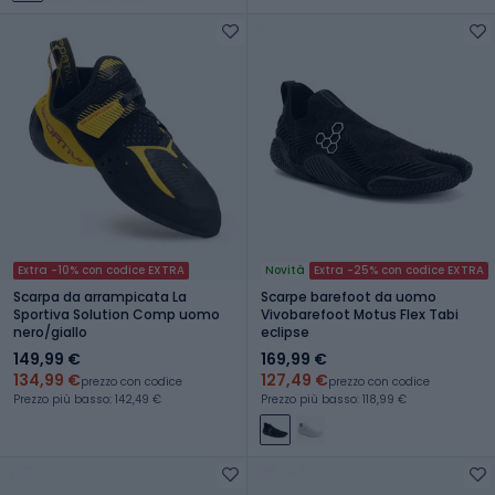
Extra -10% con codice EXTRA
Novità
Extra -25% con codice EXTRA
Scarpa da arrampicata La
Scarpe barefoot da uomo
Sportiva Solution Comp uomo
Vivobarefoot Motus Flex Tabi
nero/giallo
eclipse
149,99 €
169,99 €
134,99 €
127,49 €
prezzo con codice
prezzo con codice
Prezzo più basso: 142,49 €
Prezzo più basso: 118,99 €