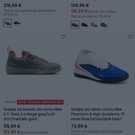
ciottoli/nero core
219,99 €
139,99 €
118,99 €
Prezzo consigliato dal produttore:
prezzo con codice
279,99 €
Prezzo più basso: 118,99 €
Novità
Extra -5% con codice EXTRA
Scarpe da basket da uomo Nike
Scarpe da calcio uomo Nike
S.T. Flare 2 college grey/volt
Phantom 6 High Academy TF
tint/metallic gold
racer blue/white/pink blast
119,99 €
73,99 €
113,99 €
Prezzo consigliato dal produttore:
prezzo con codice