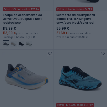
Extra -5% con codice EXTRA
Extra -5% con codice EXTRA
Scarpe da allenamento da
Scarpette da arrampicata
uomo On Cloudpulse Next
adidas FIVE TEN Kirigami
rock/eclipse
onyx/core black/solar red
119,99 €
85,99 €
113,99 €
81,69 €
prezzo con codice
prezzo con codice
Prezzo più basso: 107,99 €
Prezzo più basso: 85,99 €
Extra -10% con codice EXTRA