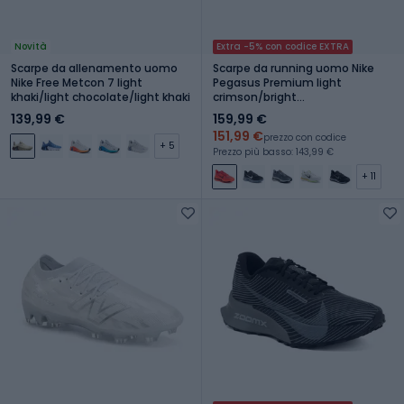
Novità
Extra -5% con codice EXTRA
Scarpe da allenamento uomo
Scarpe da running uomo Nike
Nike Free Metcon 7 light
Pegasus Premium light
khaki/light chocolate/light khaki
crimson/bright
crimson/black/team red
139,99 €
159,99 €
151,99 €
prezzo con codice
+ 5
Prezzo più basso: 143,99 €
+ 11