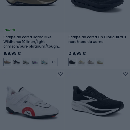
Novità
Scarpe da corsa uomo Nike
Scarpe da corsa On Cloudultra 3
Wildhorse 10 linen/light
nero/nero da uomo
crimson/pure platinum/tough
red
159,99 €
219,99 €
+ 2