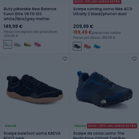
Extra -5% con codice EXTRA
Buty piłkarskie New Balance
Scarpe running uomo Nike ACG
Furon Elite V8 FG 103
Ultrafly 2 black/photon dust
white/libra/grey matter
149,99 €
209,99 €
199,49 €
Prezzo consigliato dal produttore:
prezzo con codice
239,99 €
Prezzo più basso: 188,99 €
Novità
Novità
Extra -20% con codice EXTRA
Scarpe barefoot uomo KADVA
Scarpe da corsa uomo The
ROOT nere
North Face Offtrail Trail Run