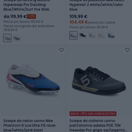
Hyperwarp Pro Dazzling
Hyperset 2 white/white/valor
Blue/White/Surf the Web
blue
da 119,99 €
109,99 €
-12%
104,49 €
Prezzo più basso: 135,99 €
prezzo con codice
Prezzo consigliato dal produttore:
Prezzo più basso: 93,49 €
259,99 €
Extra -15% con codice EXTRA
Scarpe da calcio uomo Nike
Scarpe da ciclismo uomo
Phantom 6 Low Elite FG racer
piattaforma adidas FIVE TEN
blue/white/pink blast
Freerider Pro grigio sei/argento