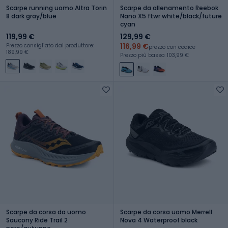
Scarpe running uomo Altra Torin
Scarpe da allenamento Reebok
8 dark gray/blue
Nano X5 ftwr white/black/future
cyan
119,99 €
129,99 €
116,99 €
Prezzo consigliato dal produttore:
prezzo con codice
189,99 €
Prezzo più basso: 103,99 €
Scarpe da corsa da uomo
Scarpe da corsa uomo Merrell
Saucony Ride Trail 2
Nova 4 Waterproof black