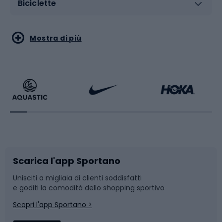
Biciclette
Sport acquatici
Sport di arti marziali
Mostra di più
Calzature da escursionismo
Palestra e fitness
Bikepacking
Sport con le racchette
Corsa orientamento
Scarpe da ciclismo
Scarica l'app Sportano
Bushcraft
Slitte e slittini
Unisciti a migliaia di clienti soddisfatti
e goditi la comodità dello shopping sportivo
Corsa
Snowboard
Scopri l'app Sportano >