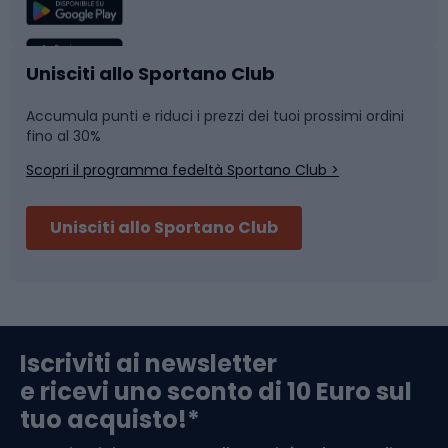
Sport di squadra
Camminata nordica
Caschi da ciclismo
Nuoto
Unisciti allo Sportano Club
Accumula punti e riduci i prezzi dei tuoi prossimi ordini
Skitouring
Pattinaggio
fino al 30%
Scopri il programma fedeltà Sportano Club >
Sci
Pesca
Unisciti allo Sportano Club
Campeggio
Accessori per biciclette
Abbigliamento da escursionismo
Componenti per biciclette
Iscriviti ai newsletter
e ricevi uno sconto di 10 Euro sul
Arrampicata
tuo acquisto!*