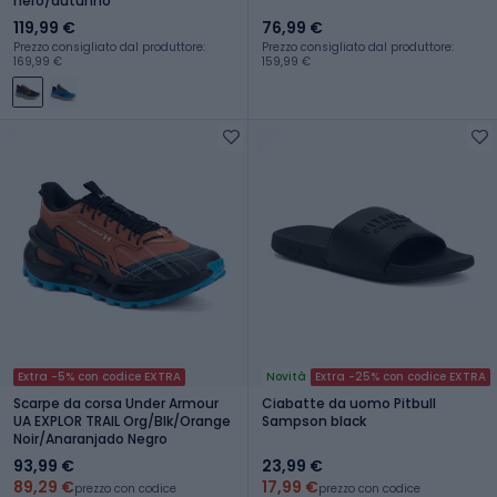
nero/autunno
119,99 €
76,99 €
Prezzo consigliato dal produttore:
Prezzo consigliato dal produttore:
169,99 €
159,99 €
Extra -5% con codice EXTRA
Novità
Extra -25% con codice EXTRA
Scarpe da corsa Under Armour
Ciabatte da uomo Pitbull
UA EXPLOR TRAIL Org/Blk/Orange
Sampson black
Noir/Anaranjado Negro
93,99 €
23,99 €
89,29 €
17,99 €
prezzo con codice
prezzo con codice