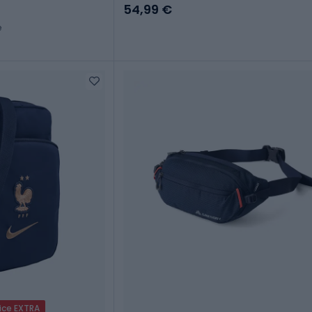
fumé/marrone d'uso
54,99 €
e
ice EXTRA