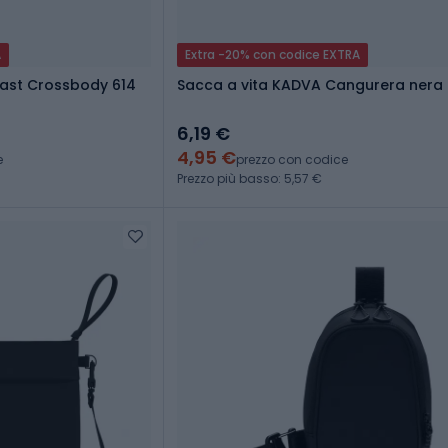
A
Extra -20% con codice EXTRA
oast Crossbody 614
Sacca a vita KADVA Cangurera nera
6,19 €
4,95 €
e
prezzo con codice
Prezzo più basso: 5,57 €