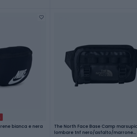
A
i rene bianca e nera
The North Face Base Camp marsupi
lombare tnf nero/asfalto/marrone