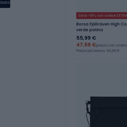
condere
Extra -15% con codice EXTR
Borsa Fjällräven High C
verde patina
55,99 €
47,59 €
prezzo con codic
Prezzo più basso: 50,39 €