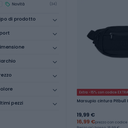
Novità
(34)
ipo di prodotto
port
imensione
archio
rezzo
olore
Extra -15% con codice EXTR
Marsupio cintura Pitbull 
ltimi pezzi
19,99 €
16,99 €
prezzo con codice
Prezzo più basso: 16,99 €