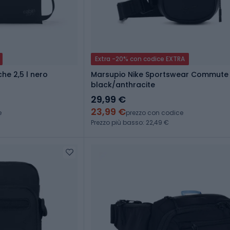
Extra -20% con codice EXTRA
he 2,5 l nero
Marsupio Nike Sportswear Commute Sl
black/anthracite
29,99 €
23,99 €
e
prezzo con codice
Prezzo più basso: 22,49 €