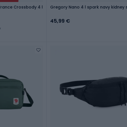
France Crossbody 4 l
Gregory Nano 4 l spark navy kidney 
45,99 €
e