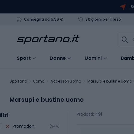
S
Consegna da 5,99 €
30 giorni per il reso
Sport
Donne
Uomini
Bamb
Sportano
Uomo
Accessori uomo
Marsupi e bustine uomo
Marsupi e bustine uomo
iltri
Prodotti: 491
Promotion
(244)